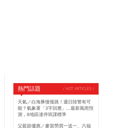
熱門話題
/ HOT ARTICLES /
天氣／白海豚慢慢跳！週日陸警有可
能？氣象署「3字回應」...最新風雨預
測，8地區達停班課標準
父親節優惠／麥當勞買一送一、六福