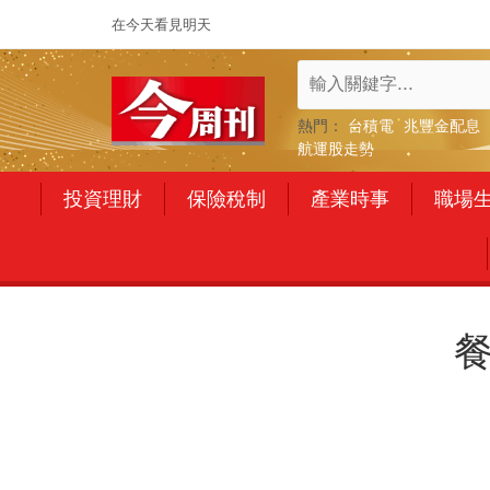
在今天看見明天
熱門：
台積電
兆豐金配息
航運股走勢
投資理財
保險稅制
產業時事
職場