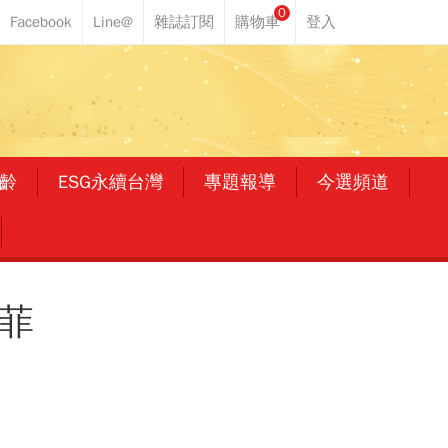
0
齡
ESG永續台灣
專題報導
今選頻道
菲