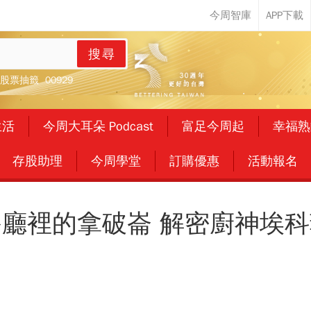
搜尋
股票抽籤
00929
生活
今周大耳朵 Podcast
富足今周起
幸福熟
存股助理
今周學堂
訂購優惠
活動報名
餐廳裡的拿破崙 解密廚神埃科