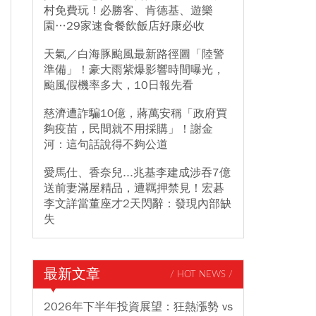
村免費玩！必勝客、肯德基、遊樂
園…29家速食餐飲飯店好康必收
天氣／白海豚颱風最新路徑圖「陸警
準備」！豪大雨紫爆影響時間曝光，
颱風假機率多大，10日報先看
慈濟遭詐騙10億，蔣萬安稱「政府買
夠疫苗，民間就不用採購」！謝金
河：這句話說得不夠公道
愛馬仕、香奈兒...兆基李建成涉吞7億
送前妻滿屋精品，遭羈押禁見！宏碁
李文詳當董座才2天閃辭：發現內部缺
失
最新文章
/ HOT NEWS /
2026年下半年投資展望：狂熱漲勢 vs