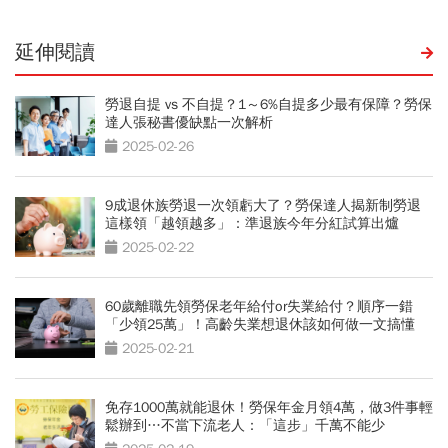
延伸閱讀
勞退自提 vs 不自提？1～6%自提多少最有保障？勞保
達人張秘書優缺點一次解析
2025-02-26
9成退休族勞退一次領虧大了？勞保達人揭新制勞退
這樣領「越領越多」：準退族今年分紅試算出爐
2025-02-22
60歲離職先領勞保老年給付or失業給付？順序一錯
「少領25萬」！高齡失業想退休該如何做一文搞懂
2025-02-21
免存1000萬就能退休！勞保年金月領4萬，做3件事輕
鬆辦到…不當下流老人：「這步」千萬不能少