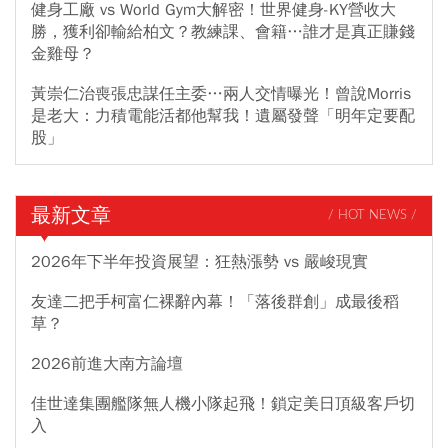
健身工廠 vs World Gym大解密！世界健身-KY營收大
勝，獲利卻輸給柏文？教練課、會籍…誰才是真正賺錢
金雞母？
黃崇仁治喪張忠謀任主委…兩人交情曝光！曾說Morris
是老大：力積電能活都他幫我！遺屬發聲「明年定要配
股」
最新文章
/ HOT NEWS /
2026年下半年投資展望：狂熱漲勢 vs 嚴峻現實
友達二把手柯富仁裸辭內幕！「落後群創」成最後稻
草？
2026前進大南方論壇
佳世達集團艦隊無人機小隊起飛！鎖定美日頂級客戶切
入