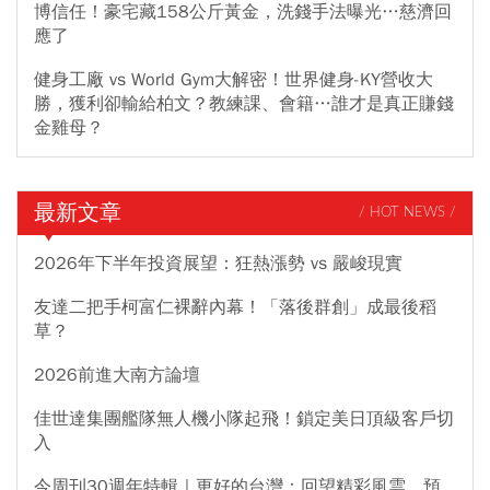
博信任！豪宅藏158公斤黃金，洗錢手法曝光…慈濟回
應了
健身工廠 vs World Gym大解密！世界健身-KY營收大
勝，獲利卻輸給柏文？教練課、會籍…誰才是真正賺錢
金雞母？
最新文章
/ HOT NEWS /
2026年下半年投資展望：狂熱漲勢 vs 嚴峻現實
友達二把手柯富仁裸辭內幕！「落後群創」成最後稻
草？
2026前進大南方論壇
佳世達集團艦隊無人機小隊起飛！鎖定美日頂級客戶切
入
今周刊30週年特輯｜更好的台灣：回望精彩風雲，預