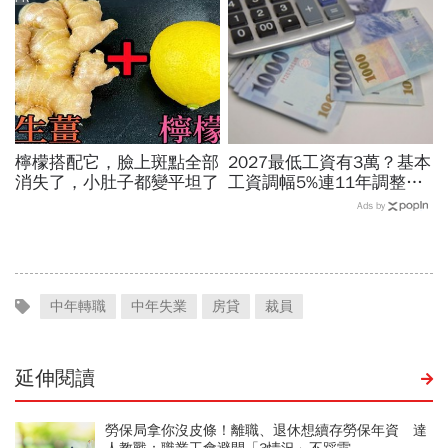
檸檬搭配它，臉上斑點全部
2027最低工資有3萬？基本
消失了，小肚子都變平坦了
工資調幅5%連11年調整？
勞方喊話新鮮人起薪、臨時
Ads by
工、接案工作者該照顧
中年轉職
中年失業
房貸
裁員
延伸閱讀
勞保局拿你沒皮條！離職、退休想續存勞保年資 達