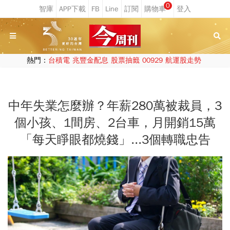
0
熱門：
台積電
兆豐金配息
股票抽籤
00929
航運股走勢
中年失業怎麼辦？年薪280萬被裁員，3
個小孩、1間房、2台車，月開銷15萬
「每天睜眼都燒錢」...3個轉職忠告