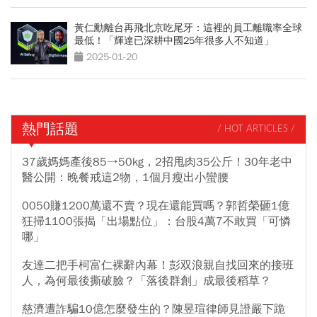
黃仁勳離台再飛北京吃尾牙：這裡的員工離職率全球
最低！「輝達已深耕中國25年很多人不知道」
2025-01-20
熱門話題
/ HOT ARTICLES /
37歲媽媽產後85→50kg，2招甩肉35公斤！30年老中
醫公開：晚餐戒這2物，1個月瘦出小蠻腰
0050賺1200萬還不賣？現在還能買嗎？郭哲榮砸1億
狂掃1100張揭「出場點位」：台股4萬7不敢買「可憐
哪」
友達二把手柯富仁裸辭內幕！彭双浪親自找回來的接班
人，為何最後撕破臉？「落後群創」成最後稻草？
慈濟遭詐騙10億怎麼發生的？陳昱瑄律師見證嚴下跪