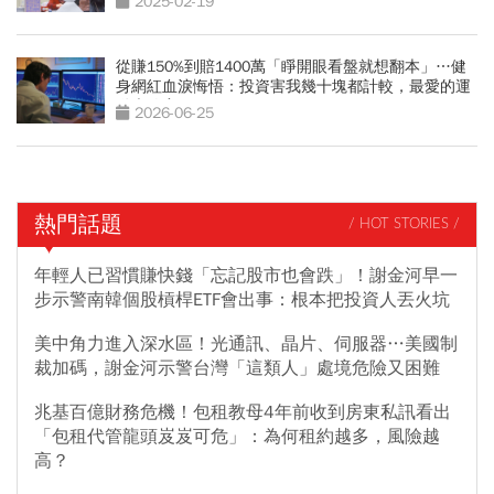
2025-02-19
從賺150%到賠1400萬「睜開眼看盤就想翻本」…健
身網紅血淚悔悟：投資害我幾十塊都計較，最愛的運
動也放棄
2026-06-25
熱門話題
/ HOT STORIES /
年輕人已習慣賺快錢「忘記股市也會跌」！謝金河早一
步示警南韓個股槓桿ETF會出事：根本把投資人丟火坑
美中角力進入深水區！光通訊、晶片、伺服器…美國制
裁加碼，謝金河示警台灣「這類人」處境危險又困難
兆基百億財務危機！包租教母4年前收到房東私訊看出
「包租代管龍頭岌岌可危」：為何租約越多，風險越
高？