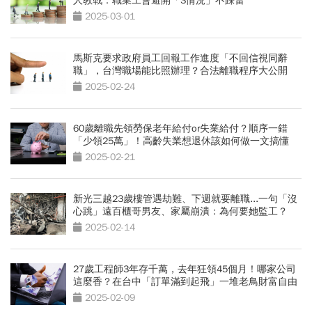
人教戰：職業工會避開「3情況」不踩雷
2025-03-01
馬斯克要求政府員工回報工作進度「不回信視同辭
職」，台灣職場能比照辦理？合法離職程序大公開
2025-02-24
60歲離職先領勞保老年給付or失業給付？順序一錯
「少領25萬」！高齡失業想退休該如何做一文搞懂
2025-02-21
新光三越23歲樓管遇劫難、下週就要離職...一句「沒
心跳」遠百櫃哥男友、家屬崩潰：為何要她監工？
2025-02-14
27歲工程師3年存千萬，去年狂領45個月！哪家公司
這麼香？在台中「訂單滿到起飛」一堆老鳥財富自由
等離職
2025-02-09