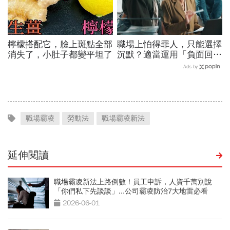
檸檬搭配它，臉上斑點全部
職場上怕得罪人，只能選擇
消失了，小肚子都變平坦了
沉默？適當運用「負面回
饋」，比忍耐更有效！
Ads by
職場霸凌
勞動法
職場霸凌新法
延伸閱讀
職場霸凌新法上路倒數！員工申訴，人資千萬別說
「你們私下先談談」...公司霸凌防治7大地雷必看
2026-06-01