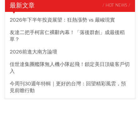
最新文章
/ HOT NEWS /
2026年下半年投資展望：狂熱漲勢 vs 嚴峻現實
友達二把手柯富仁裸辭內幕！「落後群創」成最後稻
草？
2026前進大南方論壇
佳世達集團艦隊無人機小隊起飛！鎖定美日頂級客戶切
入
今周刊30週年特輯｜更好的台灣：回望精彩風雲，預
見前瞻行動