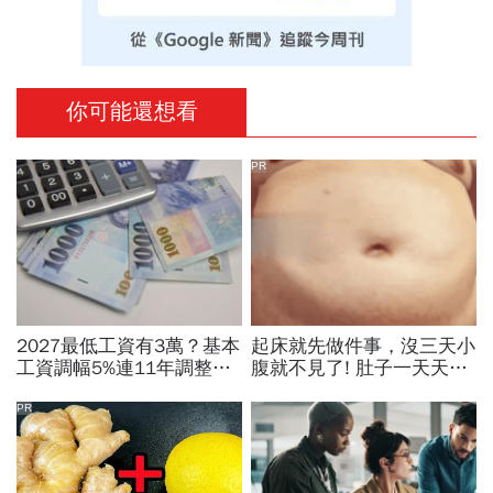
你可能還想看
PR
2027最低工資有3萬？基本
起床就先做件事，沒三天小
工資調幅5%連11年調整？
腹就不見了! 肚子一天天變
勞方喊話新鮮人起薪、臨時
小！
工、接案工作者該照顧
PR