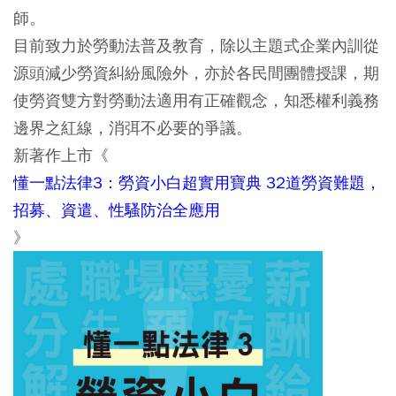
師。
目前致力於勞動法普及教育，除以主題式企業內訓從
源頭減少勞資糾紛風險外，亦於各民間團體授課，期
使勞資雙方對勞動法適用有正確觀念，知悉權利義務
邊界之紅線，消弭不必要的爭議。
新著作上市《
懂一點法律3：勞資小白超實用寶典 32道勞資難題，
招募、資遣、性騷防治全應用
》