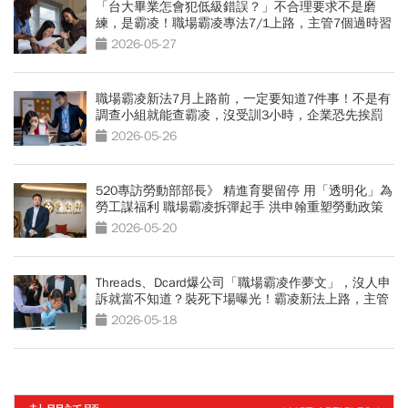
「台大畢業怎會犯低級錯誤？」不合理要求不是磨
練，是霸凌！職場霸凌專法7/1上路，主管7個過時習
慣快改
2026-05-27
職場霸凌新法7月上路前，一定要知道7件事！不是有
調查小組就能查霸凌，沒受訓3小時，企業恐先挨罰
2026-05-26
520專訪勞動部部長》 精進育嬰留停 用「透明化」為
勞工謀福利 職場霸凌拆彈起手 洪申翰重塑勞動政策
2026-05-20
Threads、Dcard爆公司「職場霸凌作夢文」，沒人申
訴就當不知道？裝死下場曝光！霸凌新法上路，主管
人資7步驟自保
2026-05-18