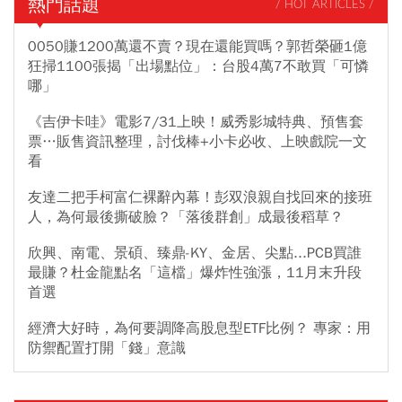
熱門話題
/ HOT ARTICLES /
0050賺1200萬還不賣？現在還能買嗎？郭哲榮砸1億
狂掃1100張揭「出場點位」：台股4萬7不敢買「可憐
哪」
《吉伊卡哇》電影7/31上映！威秀影城特典、預售套
票…販售資訊整理，討伐棒+小卡必收、上映戲院一文
看
友達二把手柯富仁裸辭內幕！彭双浪親自找回來的接班
人，為何最後撕破臉？「落後群創」成最後稻草？
欣興、南電、景碩、臻鼎-KY、金居、尖點...PCB買誰
最賺？杜金龍點名「這檔」爆炸性強漲，11月末升段
首選
經濟大好時，為何要調降高股息型ETF比例？ 專家：用
防禦配置打開「錢」意識