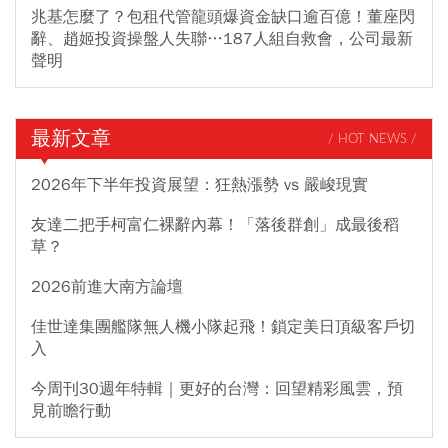
兆基怎麼了？包租代管龍頭爆資金缺口逾百億！董座閃
辭、趙姬投資操盤人失聯…187人組自救會，公司最新
聲明
最新文章
/ HOT NEWS /
2026年下半年投資展望：狂熱漲勢 vs 嚴峻現實
友達二把手柯富仁裸辭內幕！「落後群創」成最後稻
草？
2026前進大南方論壇
佳世達集團艦隊無人機小隊起飛！鎖定美日頂級客戶切
入
今周刊30週年特輯｜更好的台灣：回望精彩風雲，預
見前瞻行動