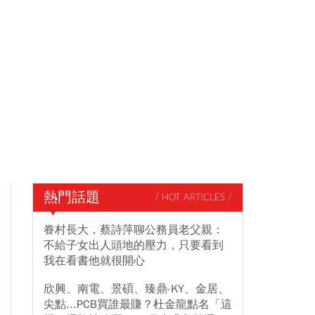
熱門話題
/ HOT ARTICLES /
眷村長大，蔡詩萍聊公務員老父親：
不給子女出人頭地的壓力，只要看到
我在看書他就很開心
欣興、南電、景碩、臻鼎-KY、金居、
尖點...PCB買誰最賺？杜金龍點名「這