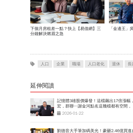
下個月房租差一點？快上【易借網】三
「金邊王」吳
分鐘解決燃眉之急
人口
企業
職場
人口老化
退休
長
延伸閱讀
記憶體3雄股價爆發！這檔飆出17倍漲幅
宏，群聯…謝金河點名這幾檔都有空間，
電也被喚醒」
2026-01-22
劉德音大手筆加碼美光！豪砸2.46億買進