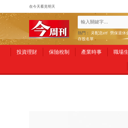
在今天看見明天
熱門：
月配息etf
勞保退休
存股名單
投資理財
保險稅制
產業時事
職場