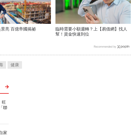
景亮 百億帝國揭祕
臨時需要小額週轉？上【易借網】找人
幫！資金快速到位
Recommended by
壽
健康
，旺
「聯
自家