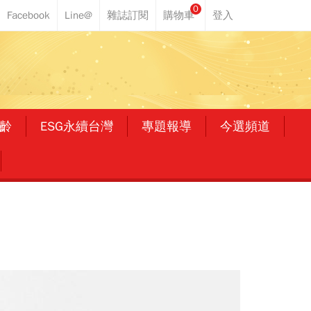
0
齡
ESG永續台灣
專題報導
今選頻道