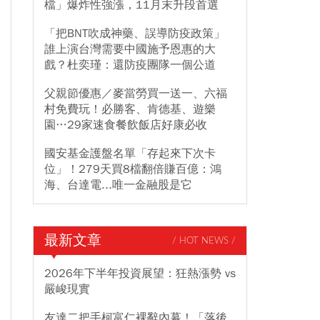
檔」爆炸性強漲，11月末升段首選
「把BNT吹成神藥、誤導防疫政策」
誰上演台灣需要中國施予恩惠的大
戲？杜奕瑾：還防疫團隊一個公道
父親節優惠／麥當勞買一送一、六福
村免費玩！必勝客、肯德基、遊樂
園…29家速食餐飲飯店好康必收
國安基金護盤名單「存起來下次卡
位」！279天買8檔翻倍賺百億：鴻
海、台達電...唯一金融股是它
最新文章
/ HOT NEWS /
2026年下半年投資展望：狂熱漲勢 vs
嚴峻現實
友達二把手柯富仁裸辭內幕！「落後