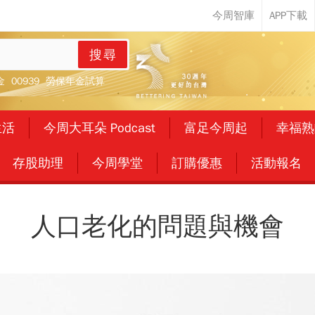
搜尋
金
00939
勞保年金試算
生活
今周大耳朵 Podcast
富足今周起
幸福熟
存股助理
今周學堂
訂購優惠
活動報名
人口老化的問題與機會