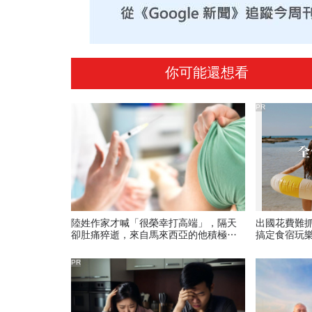
你可能還想看
PR
陸姓作家才喊「很榮幸打高端」，隔天
出國花費難
卻肚痛猝逝，來自馬來西亞的他積極參
搞定食宿玩
與社會運動
PR