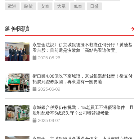
歐洲
歐債
安泰
大眾
萬泰
日盛
延伸閱讀
永豐金法說》併京城銀後擬不裁撤任何分行！黃蔭基
看台股：目前還是沒敗象「高點先看這位置」
2025-08-26
街口砸4.08億吃下京城證，京城銀還虧錢賣！從支付
拓展到證券版圖，再來還有一關要過
2025-06-09
京城銀合併案仍有挑戰，4%老員工不滿優退條件 且
股利配發率5成恐失守？公司曝背後考量
2025-03-07
永豐金、京城銀臨股會通過合併案，小股東喊心情像