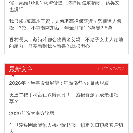
儒、豪給10億？慈濟發聲：將捍衛信眾捐款、蔡英文
也說話
我只領3萬基本工資，如何調高投保薪資？勞保達人傳
授「3招」不靠老闆加薪，年金月領1.3萬變2.5萬
眷村長大，蔡詩萍聊公務員老父親：不給子女出人頭地
的壓力，只要看到我在看書他就很開心
最新文章
/ HOT NEWS /
2026年下半年投資展望：狂熱漲勢 vs 嚴峻現實
友達二把手柯富仁裸辭內幕！「落後群創」成最後稻
草？
2026前進大南方論壇
佳世達集團艦隊無人機小隊起飛！鎖定美日頂級客戶切
入