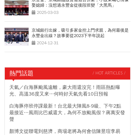
娶媳婦：沒想過永豐金從後段班變「大黑馬」
2025-03-03
京城銀行出嫁，吸引多家金控上門求親，為何最後是
永豐金出線？故事要從2023下半年說起
2024-12-31
熱門話題
/ HOT ARTICLES /
天氣／白海豚颱風遠離，豪大雨還沒完！雨區熱點曝
光、高溫36度又來…何時好天氣先看10日預報
白海豚停班停課最新！台北最大陣風8-9級、下午2點
最接近…風雨比巴威還大，為何不放颱風假？蔣萬安發
聲
顏博文從聯電到慈濟，商場老將為何會信陳昱瑄李易