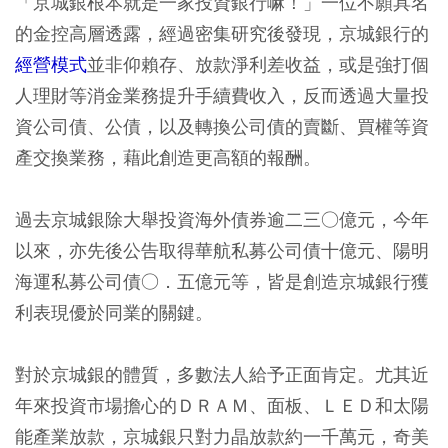
「京城銀根本就是一家投資銀行嘛！」一位不願具名
的金控高層透露，經過密集研究後發現，京城銀行的
經營模式
並非仰賴存、放款淨利差收益，或是強打個
人理財等消金業務提升手續費收入，反而透過大量投
資公司債、公債，以及轉換公司債的賣斷、買權等資
產交換業務，藉此創造更高額的報酬。
過去京城銀除大舉投資海外債券逾二三○億元，今年
以來，亦先後公告取得華航私募公司債十億元、陽明
海運私募公司債○．五億元等，皆是創造京城銀行獲
利表現優於同業的關鍵。
對於京城銀的體質，多數法人給予正面肯定。尤其近
年來投資市場擔心的ＤＲＡＭ、面板、ＬＥＤ和太陽
能產業放款，京城銀只對力晶放款約一千萬元，奇美