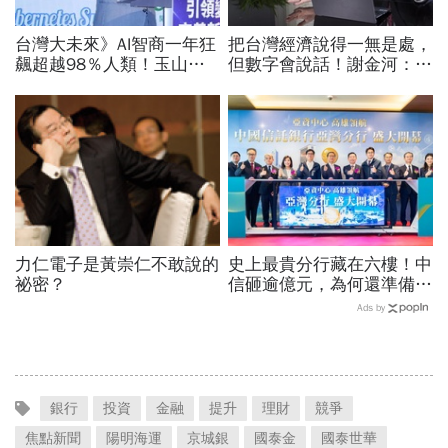
台灣大未來》AI智商一年狂
把台灣經濟說得一無是處，
飆超越98％人類！玉山金
但數字會說話！謝金河：中
控張智星揭密企業轉型「老
國更依賴台灣「仍很需要我
二哲學」：長官請自己卯下
們的半導體」
去玩AI
力仁電子是黃崇仁不敢說的
史上最貴分行藏在六樓！中
祕密？
信砸逾億元，為何還準備一
間「不常用」的會議室？
Ads by
銀行
投資
金融
提升
理財
競爭
焦點新聞
陽明海運
京城銀
國泰金
國泰世華