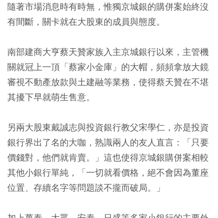
隨著市場消息時有時無，惟獨京城銀的購併案始終沒
有間斷，關卡就在大股東的成員與態度。
南部建商大亨蔡天贊家族入主京城銀行以來，主管機
關就冠上一頂「蔡家小金庫」的大帽，頻頻拿放大鏡
審視不動產放款與土建融等業務，使得蔡天贊在不堪
其擾下早就萌生售意。
另兩大股東戴誠志與投資銀行教父宋學仁，亦是投資
銀行界出了名的大咖，熟識兩人的友人直言：「只要
價錢對，他們就肯賣。」這也使得京城銀購併案相較
其他小銀行單純，「一切就看價格，絕不會因為董座
位置、存續名字等問題談不攏而破局。」
加上萬泰、大眾、安泰、日盛等多家小銀行的主要外