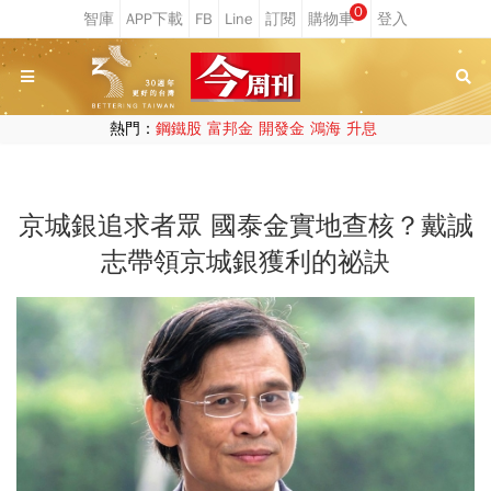
0
熱門：
鋼鐵股
富邦金
開發金
鴻海
升息
京城銀追求者眾 國泰金實地查核？戴誠
志帶領京城銀獲利的祕訣