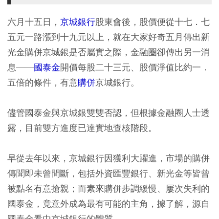
六月十五日，
京城銀行
股東會後，股價便從十七．七
五元一路漲到十九元以上，就在大家好奇五月傳出新
光金購併京城銀是否屬實之際，金融圈卻傳出另一消
息——
國泰金
開價每股二十三元、股價淨值比約一．
五倍的條件，有意
購併
京城銀行。
儘管國泰金與京城銀雙雙否認，但根據金融圈人士透
露，目前雙方進度已達實地查核階段。
早從去年以來，京城銀行因獲利大躍進，市場的購併
傳聞即未曾間斷，包括外資匯豐銀行、新光金等皆曾
被點名有意搶親；而素來購併步調緩慢、屢次失利的
國泰金，竟意外成為最有可能的主角，據了解，源自
國泰金看中京城銀行的體質。