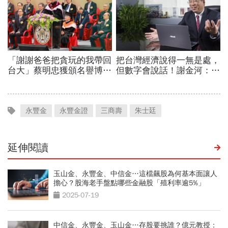
永豐金
永豐金證
三商壽
朱士廷
延伸閱讀
玉山金、永豐金、中信金…這檔飆股為何基本面讓人
擔心？股海老手盤點哪些金融股「殖利率逾5%」
2025-07-19
中信金、永豐金、玉山金…存股要挑誰？億元教授：