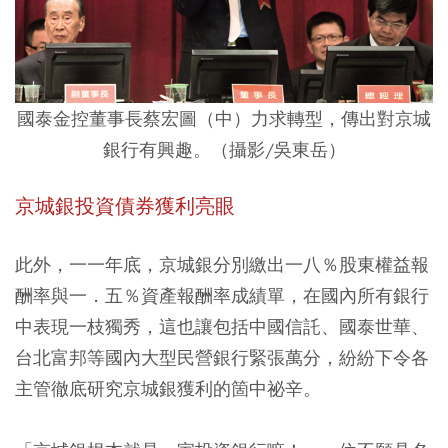
國泰金控董事長蔡宏圖（中）力求轉型，傳出對京城
銀行有興趣。（攝影/吳東岳）
京城銀投資債券獲利亮眼
此外，一一年底，京城銀分別繳出一八％股東權益報
酬率與一．五％資產報酬率成績單，在國內所有銀行
中表現一枝獨秀，這也讓包括中國信託、國泰世華、
台北富邦等國內大型民營銀行緊張萬分，紛紛下令各
主管徹底研究京城銀獲利的箇中祕辛。