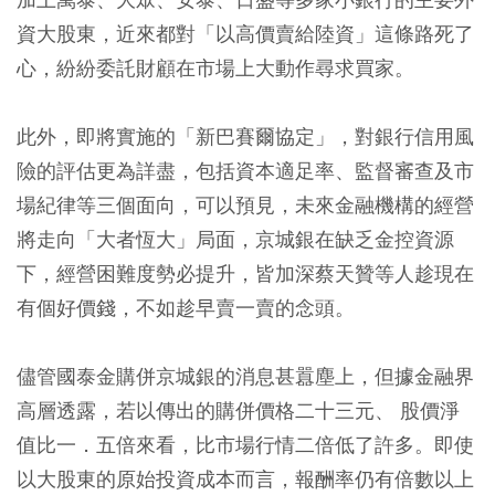
資大股東，近來都對「以高價賣給陸資」這條路死了
心，紛紛委託財顧在市場上大動作尋求買家。
此外，即將實施的「新巴賽爾協定」，對銀行信用風
險的評估更為詳盡，包括資本適足率、監督審查及市
場紀律等三個面向，可以預見，未來金融機構的經營
將走向「大者恆大」局面，京城銀在缺乏金控資源
下，經營困難度勢必提升，皆加深蔡天贊等人趁現在
有個好價錢，不如趁早賣一賣的念頭。
儘管國泰金購併京城銀的消息甚囂塵上，但據金融界
高層透露，若以傳出的購併價格二十三元、 股價淨
值比一．五倍來看，比市場行情二倍低了許多。即使
以大股東的原始投資成本而言，報酬率仍有倍數以上