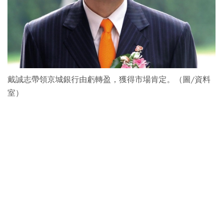
戴誠志帶領京城銀行由虧轉盈，獲得市場肯定。（圖/資料
室）