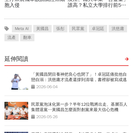
Meta AI
黃國昌
張彤
民眾黨
卓冠廷
洪慈庸
流產
翻車
延伸閱讀
「黃國昌閉目養神把良心也閉了」！卓冠廷痛批他自
戀自溺：洪慈庸才流產還撐到清場，書裡卻被寫成逃
兵？
2026-06-04
民眾黨泡沫化第一步？半年12位戰將出走、基層百人
集體退黨…黃國昌怎麼面對創黨來最大信心危機
2026-05-26