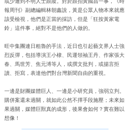
或少遭到不明人士跟蹤。對於跟拍黃國昌一事，《時
報周刊》副總編輯林朝鑫說，黃是公眾人物本來就應
該受檢視，他們是正當的採訪，但是「狂按黃家電
鈴」這件事，絕對不是他們的人做的。
旺中集團連日粗魯的手法，近日也引起藝文界人士強
烈反彈，包括導演王小棣、民運領袖王丹、作家張大
春、馬世芳、焦元溥等人，或撰文批判，或揚言拒
讀、拒寫，表達他們對台灣新聞自由的重視。
一邊是財團媒體巨人、一邊是小研究員，強弱立判。
購併案還未過關，就如此公然不擇手段施壓；未來如
果過關，媒體巨獸真的成形，後果會如何？實在難以
想像！