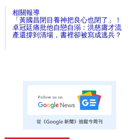
相關報導
「黃國昌閉目養神把良心也閉了」！
卓冠廷痛批他自戀自溺：洪慈庸才流
產還撐到清場，書裡卻被寫成逃兵？