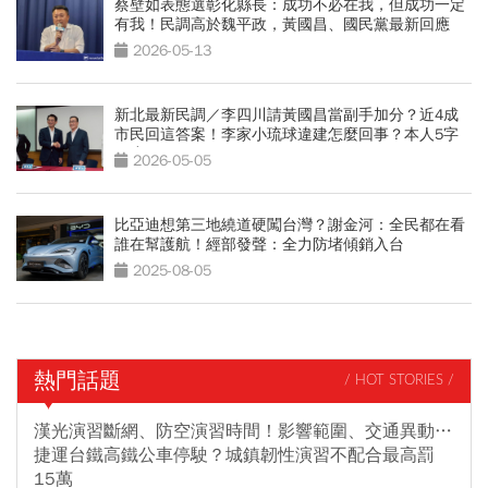
蔡壁如表態選彰化縣長：成功不必在我，但成功一定
有我！民調高於魏平政，黃國昌、國民黨最新回應
2026-05-13
新北最新民調／李四川請黃國昌當副手加分？近4成
市民回這答案！李家小琉球違建怎麼回事？本人5字
回應
2026-05-05
比亞迪想第三地繞道硬闖台灣？謝金河：全民都在看
誰在幫護航！經部發聲：全力防堵傾銷入台
2025-08-05
熱門話題
/ HOT STORIES /
漢光演習斷網、防空演習時間！影響範圍、交通異動…
捷運台鐵高鐵公車停駛？城鎮韌性演習不配合最高罰
15萬