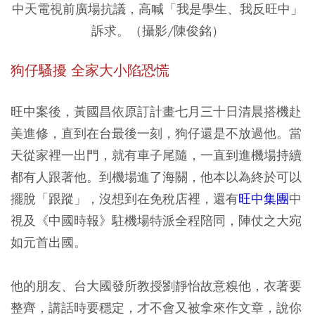
中天電視前廣場抗議，高喊「我是學生、我反旺中」
訴求。（攝影/陳俊銘）
狗仔騷擾 全家大小陷恐慌
旺中案後，黃國昌依原訂計畫七月三十日清晨搭機赴
美進修，直到在台最後一刻，狗仔還是不放過他。當
天從家裡一出門，就有車子尾隨，一直到進機場持續
都有人跟著他。到機場進了海關，他本以為終於可以
擺脫「跟蹤」，沒想到在免稅店裡，還有
旺中集團
中
視及《中國時報》駐機場特派全程陪同，陣仗之大宛
如元首出國。
他的朋友、台大國發所教授劉靜怡故意糗他，衣著要
整齊，講話時要穩定，才不會又被拿來作文章，說你