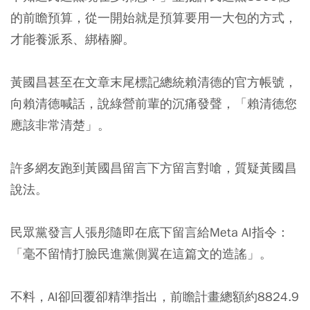
的前瞻預算，從一開始就是預算要用一大包的方式，
才能養派系、綁樁腳。
黃國昌甚至在文章末尾標記總統賴清德的官方帳號，
向賴清德喊話，說綠營前輩的沉痛發聲，「賴清德您
應該非常清楚」。
許多網友跑到黃國昌留言下方留言對嗆，質疑黃國昌
說法。
民眾黨發言人張彤隨即在底下留言給Meta AI指令：
「毫不留情打臉民進黨側翼在這篇文的造謠」。
不料，AI卻回覆卻精準指出，前瞻計畫總額約8824.9