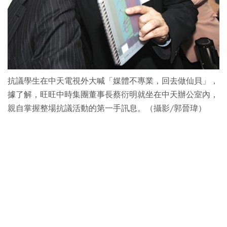
抗議學生在中天電視外大喊「媒體不專業，回去做仙貝」，
據了解，旺旺中時集團董事長蔡衍明就坐在中天辦公室內，
親自掌握整場抗議活動的第一手訊息。（攝影/郭晉瑋）