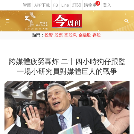
0
熱門：
投資
股票
高股息
金融股
存股
跨媒體疲勞轟炸 二十四小時狗仔跟監
一場小研究員對媒體巨人的戰爭