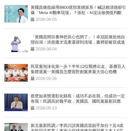
黃國昌痛批綠用8800億預算綁派系！喊話賴清德卻引
爆「Meta AI翻車現場」？張彤：AI沒法做價值判斷
2026-06-05
「黃國昌閉目養神把良心也閉了」！卓冠廷痛批他自
戀自溺：洪慈庸才流產還撐到清場，書裡卻被寫成逃
兵？
2026-06-04
民眾黨泡沫化第一步？半年12位戰將出走、基層百人
集體退黨…黃國昌怎麼面對創黨來最大信心危機
2026-05-26
蔡壁如表態選彰化縣長：成功不必在我，但成功一定
有我！民調高於魏平政，黃國昌、國民黨最新回應
2026-05-13
新北最新民調／李四川請黃國昌當副手加分？近4成
市民回這答案！李家小琉球違建怎麼回事？本人5字