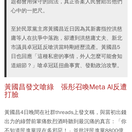
題都會用保守的回法，真正答案人民會給出他們
心中的一把尺。
至於民眾黨主席黃國昌近日因為其新書指控洪慈
庸等人在抗爭中落跑，卻遭到洪慈庸丈夫、新北
市議員卓冠廷反嗆洪當時剛經歷流產。黃國昌5
日也回應「這種私密的事情，外人怎麼可能會知
道細節？」嗆卓冠廷扭曲事實、發動政治攻擊。
黃國昌發文嗆綠 張彤召喚Meta AI反遭
打臉
黃國昌4日晚間在社群threads上發文稱，與當初出錢
出力的綠營前輩痛飲烈酒時聽到最沉痛的真言：「你
不知道民進黨現在多邪惡！」並批評民進黨8800億