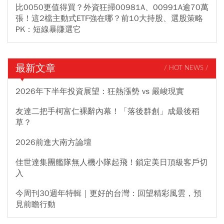
比0050更值得買？外資狂掃00981A、00991A逾70萬
張！這2檔主動式ETF強在哪？前10大持股、選股策略
PK：短線暴賺選它
最新文章
/ HOT NEWS /
2026年下半年投資展望：狂熱漲勢 vs 嚴峻現實
友達二把手柯富仁裸辭內幕！「落後群創」成最後稻
草？
2026前進大南方論壇
佳世達集團艦隊無人機小隊起飛！鎖定美日頂級客戶切
入
今周刊30週年特輯｜更好的台灣：回望精彩風雲，預
見前瞻行動