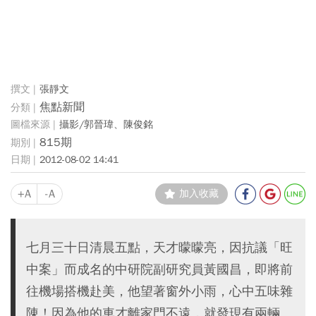
張靜文
焦點新聞
攝影/郭晉瑋、陳俊銘
815期
2012-08-02 14:41
+A
-A
加入收藏
七月三十日清晨五點，天才曚曚亮，因抗議「旺
中案」而成名的中研院副研究員黃國昌，即將前
往機場搭機赴美，他望著窗外小雨，心中五味雜
陳！因為他的車才離家門不遠，就發現有兩輛