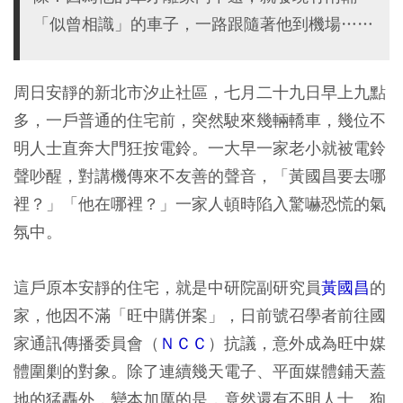
「似曾相識」的車子，一路跟隨著他到機場……
周日安靜的新北市汐止社區，七月二十九日早上九點
多，一戶普通的住宅前，突然駛來幾輛轎車，幾位不
明人士直奔大門狂按電鈴。一大早一家老小就被電鈴
聲吵醒，對講機傳來不友善的聲音，「黃國昌要去哪
裡？」「他在哪裡？」一家人頓時陷入驚嚇恐慌的氣
氛中。
這戶原本安靜的住宅，就是中研院副研究員
黃國昌
的
家，他因不滿「旺中購併案」，日前號召學者前往國
家通訊傳播委員會（
ＮＣＣ
）抗議，意外成為旺中媒
體圍剿的對象。除了連續幾天電子、平面媒體鋪天蓋
地的猛轟外，變本加厲的是，竟然還有不明人士、狗