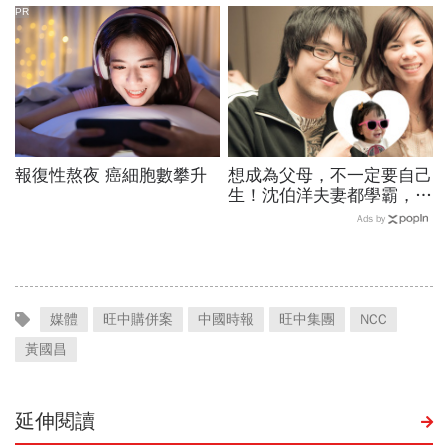
成績單背後的代價有多大
PR
報復性熬夜 癌細胞數攀升
想成為父母，不一定要自己
生！沈伯洋夫妻都學霸，歷
時兩年收養女兒：全家沒血
Ads by
緣關係，但我們彼此相愛
媒體
旺中購併案
中國時報
旺中集團
NCC
黃國昌
延伸閱讀