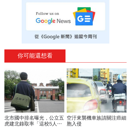
你可能還想看
PR
北市國中排名曝光，公立五
空汙來襲機車族請關注癌細
虎建北錄取率「這校5人就
胞入侵
1人考上」！前輩親揭亮麗