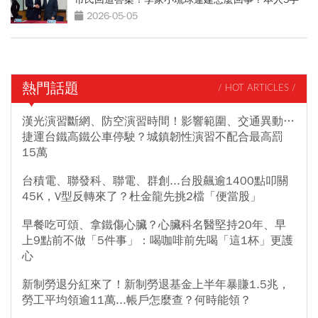
回應
2026-05-05
熱門話題
/ HOT ARTICLES /
漢光演習斷網、防空演習時間！影響範圍、交通異動…
捷運台鐵高鐵公車停駛？城鎮韌性演習不配合最高罰
15萬
台積電、聯發科、聯電、群創...台股飆逾1400點叩關
45K，V型反轉來了？杜金龍先挑2檔「便當股」
早餐吃可頌、拿鐵傷心臟？心臟科名醫堅持20年、早
上9點前不做「5件事」：喝咖啡前先喝「這1杯」更護
心
新制勞退分紅來了！新制勞退基金上半年暴賺1.5兆，
勞工平均領逾11萬...帳戶怎麼查？何時能領？