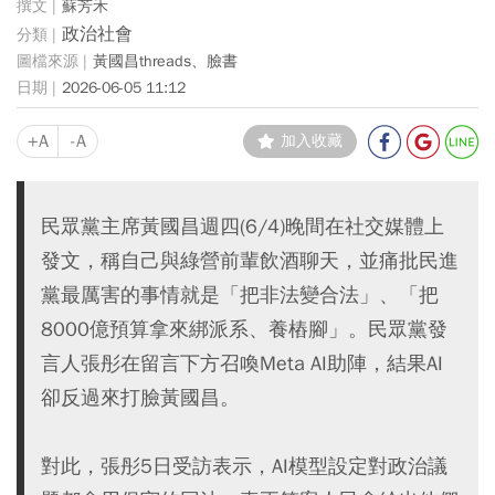
蘇芳禾
政治社會
黃國昌threads、臉書
2026-06-05 11:12
+A
-A
加入收藏
民眾黨主席黃國昌週四(6/4)晚間在社交媒體上
發文，稱自己與綠營前輩飲酒聊天，並痛批民進
黨最厲害的事情就是「把非法變合法」、「把
8000億預算拿來綁派系、養樁腳」。民眾黨發
言人張彤在留言下方召喚Meta AI助陣，結果AI
卻反過來打臉黃國昌。
對此，張彤5日受訪表示，AI模型設定對政治議