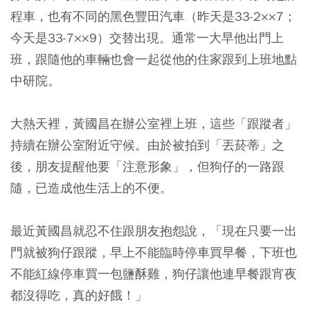
程車，也有不同的黑色豐田汽車（昨天是33-2××7；
今天是33-7××9）交替出現。通常一大早他出門上
班，跟隨他的車輛也會一起從他的住家跟到上班地點
中研院。
大熱天裡，黃國昌在辦公室裡上班，這些「跟蹤者」
持續在辦公室附近守候。由於被拍到「丟菸蒂」之
後，朋友提醒他要「注意形象」，但狗仔的一路跟
隨，已造成他生活上的不便。
最近黃國昌就忍不住跟朋友抱怨說，「現在只要一出
門就被狗仔跟蹤，早上不能臨時停車買早餐，下班也
不能紅線停車買一包鹽酥雞，狗仔讓他連早餐跟宵夜
都沒得吃，真的好餓！」