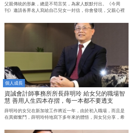
父親傳統的形象，總是不苟言笑，為家人默默付出。《今周
刊》邀請各界名人寫給自己兒女一封信，你會發現，父親心裡
也有好多好多話要說，他們的深情，絕不亞於多愁善感的媽
媽！
個人成長
資誠會計師事務所所長薛明玲 給女兒的職場智
慧 善用人生四本存摺，每一本都不要透支
薛明玲的女兒在新加坡工作將近一年，由於初入職場，而且是
在異鄉奮鬥，薛明玲特地寫下多年來的體悟，與女兒分享，希
望她有更圓滿的人生。