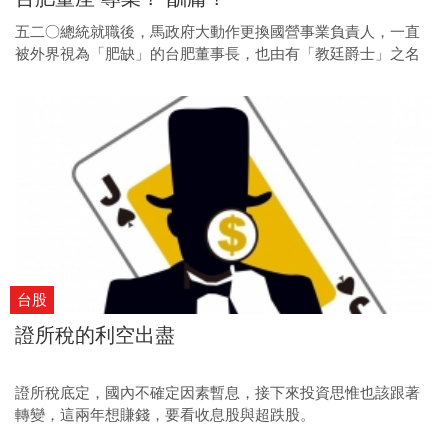
五二○總統就職後，馬政府大動作更換國營事業負責人，一直
被外界視為「肥缺」的台肥董事長，也由有「教廷爵士」之名
的國民黨高雄市前立委李復興接任。為何一位超過六十五歲的
資深政治人物，還能接任台肥董座？
台股
證所稅的利空出盡
證所稅底定，國內不確定因素暫息，接下來投資思惟也該跟著
轉變，這兩年想賺錢，要看收息股與超跌股。