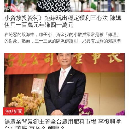
聰明理財
小資族投資術》短線玩出穩定獲利三心法 陳姵
伊用一百萬元年賺四十萬元
在險惡的股海中，膽子小、資金少的小散戶常常是被「修理」
的對象。然而，三十三歲的陳姵伊證明，只要有足夠的知識準
備以及健康的心理建設，小資散戶反而能充分運用其靈活特
點，成為股市常勝軍。
焦點新聞
無農業背景卻主管全台農用肥料市場 李復興掌
台肥董座 專業？ 酬庸？