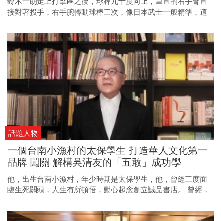
鈴木一朗走上打擊區之後，球棒九十度向上，筆直的右手臂直
接對著投手，右手腕轉動球棒三次，像日本武士一般精準，這
個動作他重複了二十一年！一朗的傳奇紀錄無數，他是如何做
到的？憑著苦練及自律，他還能再創高峰嗎？
話題人物
一個台南小漁村的太保學生 打造華人文化第一
品牌 闖關 解構吳清友的「五敢」成功學
他，出生台南小漁村，年少時期是太保學生，他，曾經三度面
臨生死關頭，人生有所頓悟，動心起念創立誠品書店。 曾經，
納莉風災的一場惡水淹沒誠品，他一邊吃著心臟病藥，邊開緊
急會議，即使面臨逆境，仍堅持理想，闖過一道道人生關卡。