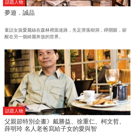
話題人物
夢遊．誠品
童話女孩愛麗絲在森林裡面迷路，失足滑落樹洞，睜開眼，卻
醒在另一個綺麗奔放的世界。
話題人物
父親節特別企畫》戴勝益、徐重仁、柯文哲、
薛明玲 名人老爸寫給子女的愛與智