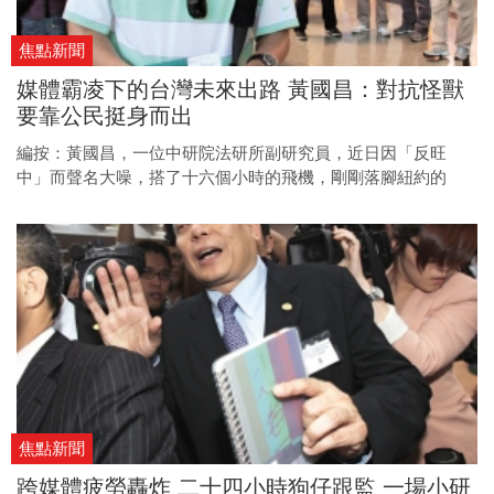
焦點新聞
媒體霸凌下的台灣未來出路 黃國昌：對抗怪獸
要靠公民挺身而出
編按：黃國昌，一位中研院法研所副研究員，近日因「反旺
中」而聲名大噪，搭了十六個小時的飛機，剛剛落腳紐約的
他，一打開電腦，最關心的仍是中天電視廣場前那群參加抗議
活動的學生。
焦點新聞
跨媒體疲勞轟炸 二十四小時狗仔跟監 一場小研