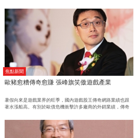
焦點新聞
歐豬愈糟傳奇愈賺 張峰旗笑傲遊戲產業
暑假向來是遊戲業界的旺季，國內遊戲股王傳奇網路業績也跟
著水漲船高。有別於歐債危機衝擊許多廠商的外銷業績，傳奇
網路卻是少數受惠於歐債危機的公司，讓董事長張峰旗笑得合
不攏嘴。