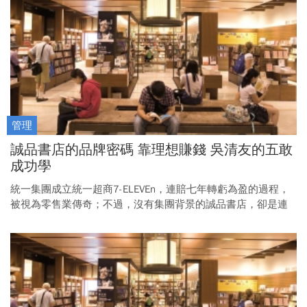
他如何從創業連賠15年，到成為台灣文創產業龍頭？
管理
誠品書店的品牌密碼 靠理想賺錢 吳清友的五敢
成功學
統一集團成立統一超商7-ELEVEn，連賠七年轉虧為盈的過程，
被視為零售業傳奇；不過，沒有集團背景的誠品書店，卻是連
賠十五年後，才在第十六年賺六千萬元，吳清友如何辦到？他
打開賺錢大門的成功之鑰何在？