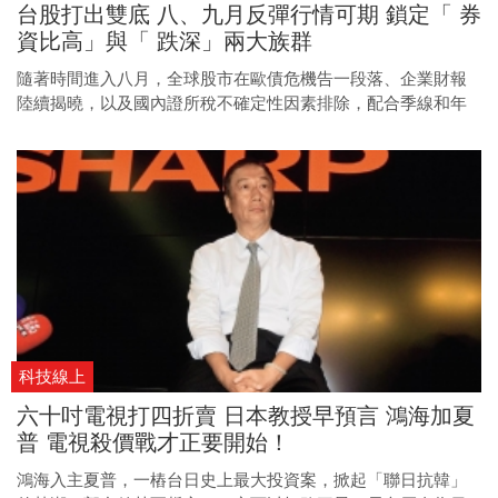
台股打出雙底 八、九月反彈行情可期 鎖定「 券
資比高」與「 跌深」兩大族群
隨著時間進入八月，全球股市在歐債危機告一段落、企業財報
陸續揭曉，以及國內證所稅不確定性因素排除，配合季線和年
線扣抵位置降低，有機會走平甚至翻揚，台股接下來第三季行
情應不看淡，投資人可趁機搶賺反彈財。
科技線上
六十吋電視打四折賣 日本教授早預言 鴻海加夏
普 電視殺價戰才正要開始！
鴻海入主夏普，一樁台日史上最大投資案，掀起「聯日抗韓」