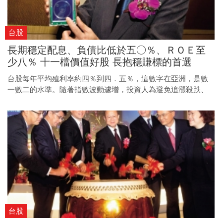
台股
長期穩定配息、負債比低於五○％、ＲＯＥ至
少八％ 十一檔價值好股 長抱穩賺標的首選
台股每年平均殖利率約四％到四．五％，這數字在亞洲，是數
一數二的水準。隨著指數波動遽增，投資人為避免追漲殺跌、
獲利白忙一場，應嘗試以價值投資方式，鎖定長年配息穩定、
營運狀況無虞，且目前股價不貴的標的，重新調整股市策略。
台股