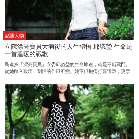
話題人物
立院漂亮寶貝大病後的人生體悟 邱議瑩 生命是
一首溫暖的戰歌
民進黨「漂亮寶貝」立委邱議瑩的生命旅途，就是不斷戰鬥。
從她踏入政壇，剽悍的作風不變。她不但抱病打贏選戰，更擊
敗癌症病魔，支撐這位女戰士的力量是什麼？大病後她又得到
了什麼生命的體悟？