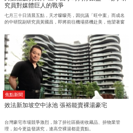
究員對媒體巨人的戰爭
七月三十日清晨五點，天才曚曚亮，因抗議「旺中案」而成名
的中研院副研究員黃國昌，即將前往機場搭機赴美，他望著窗
外小雨，心中五味雜陳！因為他的車才離家門不遠，就發現有
兩輛「似曾相識」的車子，一路跟隨著他到機場……
焦點新聞
效法新加坡空中泳池 張裕能賣裸湯豪宅
台灣豪宅市場競爭激烈，除了拚社區藝術收藏品、拚物業管
理，如今更益發講究，連高空裸湯都是賣點。