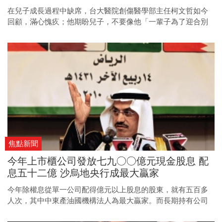
在兒子成長過程中缺席，台大醫院創傷醫學部主任柯文哲如今
回顧，滿心愧疚；他期盼兒子，不要像他「一輩子為了迎合別
人的期望，而活得很辛苦」，誠厚篤實做人最重要。
焦點新聞
今年上市櫃公司發放七九○○億元現金股息 配
息五十二億 沙烏地央行成最大贏家
今年除權息從單一公司配得億元以上股息的股東，就有五百多
人次，其中中東產油國機構法人為最大贏家。而長期持有公司
股票的大股東，也有不少人靠股息賺得缽滿盆滿，最受人矚目