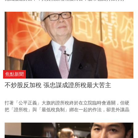
割。
焦點新聞
不炒股反加稅 張忠謀成證所稅最大苦主
打著「公平正義」大旗的證所稅終於在立院臨時會過關，但硬
把「證所稅」與「最低稅負制」綁在一起的作法，卻意外讓晶
圓代工龍頭台積電明年要多繳三十億元的稅。