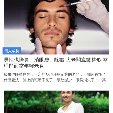
的就是王永在、王雪紅夫婦和林百里。
個人成長
男性也隆鼻、消眼袋、除皺 大老闆瘋微整形 整
理門面當年輕老爸
如果你眼睛夠尖，一定能發現許多企業的老闆，不知道被施了
什麼魔法，臉上的斑點不見了、細紋減少、眼袋消失了……其
實，這些都是拜微整形之賜。