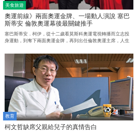
美食旅遊
奧運前線》兩面奧運金牌、一場動人演說 塞巴
斯蒂安 倫敦奧運幕後最關鍵推手
塞巴斯蒂安．柯伊，從十二歲看莫斯科奧運電視轉播而立志投
身運動，到奪下兩面奧運金牌，再到出任倫敦奧運主席，人生
能攀越一座座高峰，因為他堅信：即使面對最困難的挑戰，旁
人質疑的眼光，也只會轉化成激勵的力量。
教育
柯文哲缺席父親給兒子的真情告白