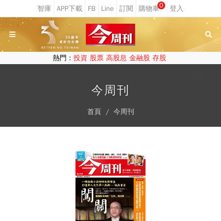
0
熱門：
投資
股票
高股息
金融股
存股
今周刊
首頁
今周刊