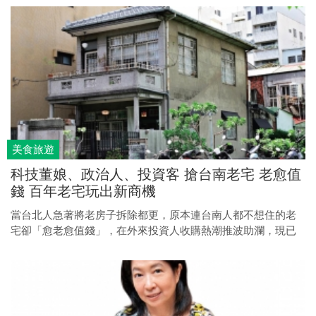
美食旅遊
科技董娘、政治人、投資客 搶台南老宅 老愈值
錢 百年老宅玩出新商機
當台北人急著將老房子拆除都更，原本連台南人都不想住的老
宅卻「愈老愈值錢」，在外來投資人收購熱潮推波助瀾，現已
有一戶開價一億元的古厝待價而沽，甚至房仲網站出現不少一
百多年歷史的老屋。