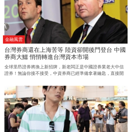
金融風雲
台灣券商還在上海苦等 陸資卻開後門登台 中國
券商大鱷 悄悄轉進台灣資本市場
全球里昂證券將換上新招牌，新老闆正是中國證券業老大中信
證券！無論你接不接受，中資券商已經準備拿著鑰匙，直接開
門走入台灣資本市場，這場勢不可擋的潮流，台北股市將如何
接招？