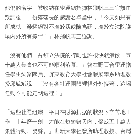
他們的名字，被收納在學運總指揮林飛帆三三○熱血
致詞後，一份落落長的感謝名單當中，「今天如果有
所成就，榮耀絕對不屬於我或陳為廷，屬於立法院議
場內外所有夥伴！」林飛帆再三強調。
「沒有他們，占領立法院的行動也許很快就潰散，五
十萬人集會也不可能順利落幕。」曾在野百合學運擔
任學生糾察隊員、屏東教育大學社會發展學系助理教
授邱毓斌說：「沒有各社運團體裡裡外外撐著，這場
運動不可能走到這裡！」
「這些社運組織，平日在財源拮据的狀況下辛苦地工
作，十年磨一劍，才能在短短數天內，促成五十萬人
集體行動、發聲。」世新大學社發所助理教授、台灣