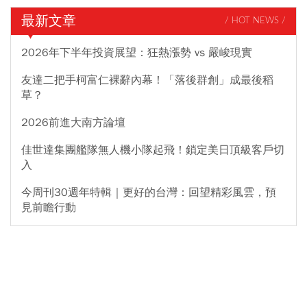
最新文章
/ HOT NEWS /
2026年下半年投資展望：狂熱漲勢 vs 嚴峻現實
友達二把手柯富仁裸辭內幕！「落後群創」成最後稻
草？
2026前進大南方論壇
佳世達集團艦隊無人機小隊起飛！鎖定美日頂級客戶切
入
今周刊30週年特輯｜更好的台灣：回望精彩風雲，預
見前瞻行動