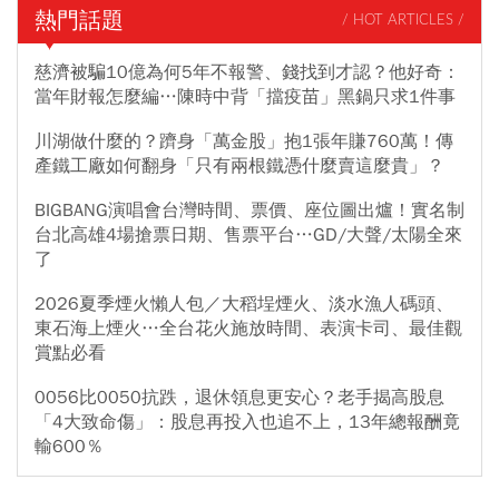
熱門話題
/ HOT ARTICLES /
慈濟被騙10億為何5年不報警、錢找到才認？他好奇：
當年財報怎麼編…陳時中背「擋疫苗」黑鍋只求1件事
川湖做什麼的？躋身「萬金股」抱1張年賺760萬！傳
產鐵工廠如何翻身「只有兩根鐵憑什麼賣這麼貴」？
BIGBANG演唱會台灣時間、票價、座位圖出爐！實名制
台北高雄4場搶票日期、售票平台…GD/大聲/太陽全來
了
2026夏季煙火懶人包／大稻埕煙火、淡水漁人碼頭、
東石海上煙火…全台花火施放時間、表演卡司、最佳觀
賞點必看
0056比0050抗跌，退休領息更安心？老手揭高股息
「4大致命傷」：股息再投入也追不上，13年總報酬竟
輸600％