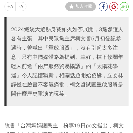
+A
-A
加入收藏
2024總統大選熱身賽如火如荼展開，3黨參選人
各有主張，其中民眾黨主席柯文哲5月初登記參
選時，曾喊出「重啟服貿」，沒有引起太多注
意，只有中國媒體略為提到。幸好，擋下攸關年
輕人前途「兩岸服務貿易協議」的「太陽花學
運」令人記憶猶新，相關話題開始發酵，立委林
靜儀在臉書不客氣痛批，柯文哲試圖重啟服貿是
開什麼歷史重演的玩笑。
臉書「台灣媽媽護民主」粉專19日po文指出，柯文