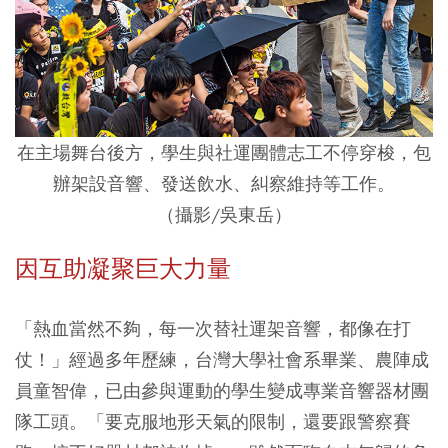
在主場舞台後方，學生與社運團體志工不停穿梭，包
辦架設音響、發送飲水、糾察維持等工作。
（攝影/吳東岳）
因互助凝聚巨大力量
「熱血當然不夠，每一次替社運架音響，都像在打
仗！」經過多年歷練，台灣大學社會系畢業、農陣成
員童智偉，已由參與運動的學生變成專業音響器材團
隊工頭。「要克服地形天氣的限制，還要跟警察賽