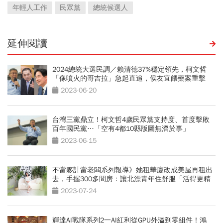
年輕人工作
民眾黨
總統候選人
延伸閱讀
2024總統大選民調／賴清德37%穩定領先，柯文哲
「像噴火的哥吉拉」急起直追，侯友宜餵藥案重擊
2023-06-20
台灣三黨鼎立！柯文哲4歲民眾黨支持度、首度擊敗
百年國民黨…「空有4都10縣版圖無濟於事」
2023-06-15
不當夥計當老闆系列報導》她租華廈改成美屋再租出
去，手握300多間房：讓北漂青年住舒服「活得更精
彩」
2023-07-24
輝達AI戰隊系列2一AI紅利從GPU外溢到零組件！鴻