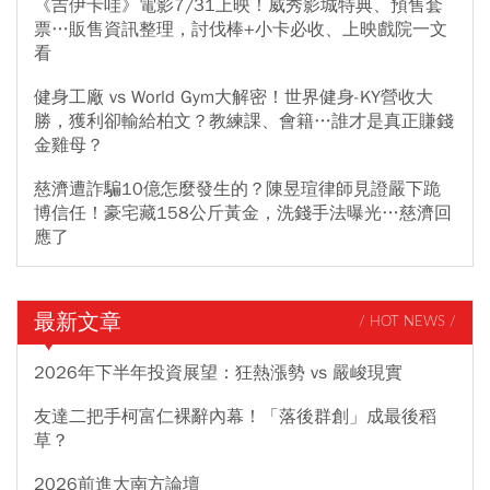
《吉伊卡哇》電影7/31上映！威秀影城特典、預售套
票…販售資訊整理，討伐棒+小卡必收、上映戲院一文
看
健身工廠 vs World Gym大解密！世界健身-KY營收大
勝，獲利卻輸給柏文？教練課、會籍…誰才是真正賺錢
金雞母？
慈濟遭詐騙10億怎麼發生的？陳昱瑄律師見證嚴下跪
博信任！豪宅藏158公斤黃金，洗錢手法曝光…慈濟回
應了
最新文章
/ HOT NEWS /
2026年下半年投資展望：狂熱漲勢 vs 嚴峻現實
友達二把手柯富仁裸辭內幕！「落後群創」成最後稻
草？
2026前進大南方論壇