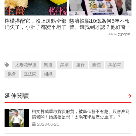
檸檬搭配它，臉上斑點全部
慈濟被騙10億為何5年不報
消失了，小肚子都變平坦了
警、錢找到才認？他好奇：
當年財報怎麼編…陳時中背
Ads by
「擋疫苗」黑鍋只求1件事
太陽花學運
凱道
黑潮
遊行
團體
黑衫軍
集會
立法院
組織
延伸閱讀
柯文哲喊重啟貨貿服貿，被轟低薪不有趣、只會爽到
慣老闆！她痛批是想「太陽花學運歷史重演」？
2023-06-21