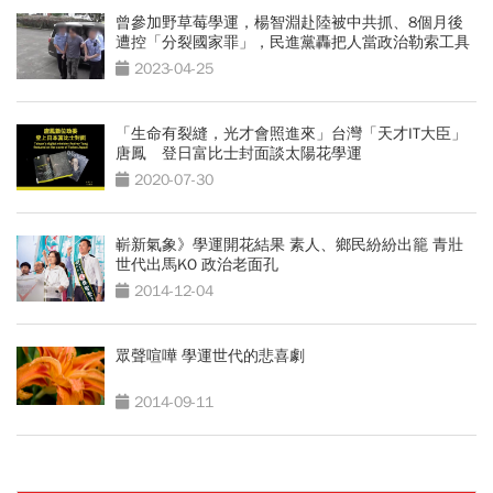
曾參加野草莓學運，楊智淵赴陸被中共抓、8個月後
遭控「分裂國家罪」，民進黨轟把人當政治勒索工具
2023-04-25
「生命有裂縫，光才會照進來」台灣「天才IT大臣」
唐鳳 登日富比士封面談太陽花學運
2020-07-30
嶄新氣象》學運開花結果 素人、鄉民紛紛出籠 青壯
世代出馬KO 政治老面孔
2014-12-04
眾聲喧嘩 學運世代的悲喜劇
2014-09-11