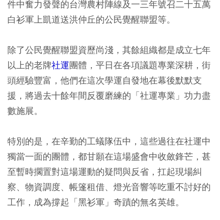
件中奮力發聲的台灣農村陣線及一三年號召二十五萬
白衫軍上凱道送洪仲丘的公民覺醒聯盟等。
除了公民覺醒聯盟資歷尚淺，其餘組織都是成立七年
以上的老牌
社運
團體，平日在各項議題專業深耕，街
頭經驗豐富，他們在這次學運自發地在幕後默默支
援，將過去十餘年間反覆磨練的「社運專業」功力盡
數施展。
特別的是，在辛勤的工蟻隊伍中，這些過往在社運中
獨當一面的團體，都甘願在這場盛會中收斂鋒芒，甚
至暫時擱置對這場運動的疑問與反省，扛起現場糾
察、物資調度、帳篷租借、燈光音響等吃重不討好的
工作，成為撐起「黑衫軍」奇蹟的無名英雄。