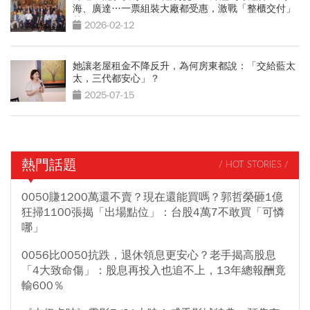
海、廣達…一票組裝大廠都受惠，激戰「整櫃交付」
熱區
2026-02-12
她讓老屋租金不降反升，為何房東都說：「交給藍太
太，三代都安心」？
2025-07-15
熱門話題
/ HOT STORIES /
0050賺1200萬還不賣？現在還能買嗎？郭哲榮砸1億
狂掃1100張揭「出場點位」：台股4萬7不敢買「可憐
哪」
0056比0050抗跌，退休領息更安心？老手揭高股息
「4大致命傷」：股息再投入也追不上，13年總報酬竟
輸600％