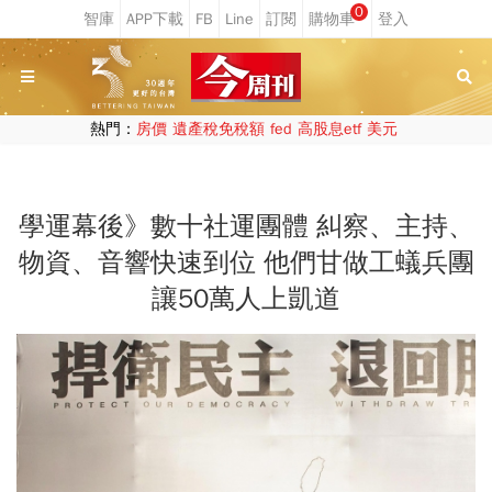
0
熱門：
房價
遺產稅免稅額
fed
高股息etf
美元
學運幕後》數十社運團體 糾察、主持、
物資、音響快速到位 他們甘做工蟻兵團
讓50萬人上凱道