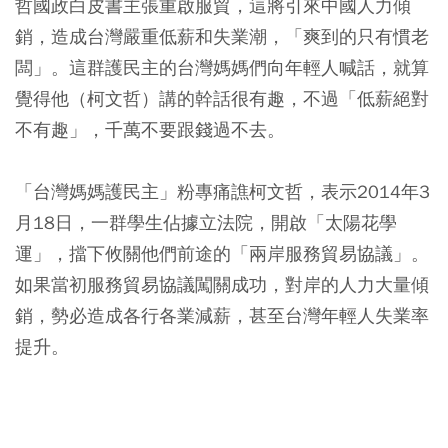
哲國政白皮書主張重啟服貿，這將引來中國人力傾
銷，造成台灣嚴重低薪和失業潮，「爽到的只有慣老
闆」。這群護民主的台灣媽媽們向年輕人喊話，就算
覺得他（柯文哲）講的幹話很有趣，不過「低薪絕對
不有趣」，千萬不要跟錢過不去。
「台灣媽媽護民主」粉專痛譙柯文哲，表示2014年3
月18日，一群學生佔據立法院，開啟「太陽花學
運」，擋下攸關他們前途的「兩岸服務貿易協議」。
如果當初服務貿易協議闖關成功，對岸的人力大量傾
銷，勢必造成各行各業減薪，甚至台灣年輕人失業率
提升。