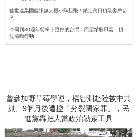
佳世達集團艦隊無人機小隊起飛！鎖定美日頂級客戶切
入
今周刊30週年特輯｜更好的台灣：回望精彩風雲，預
見前瞻行動
曾參加野草莓學運，楊智淵赴陸被中共
抓、8個月後遭控「分裂國家罪」，民
進黨轟把人當政治勒索工具