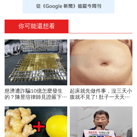
你可能還想看
PR
慈濟遭詐騙10億怎麼發生
起床就先做件事，沒三天小
的？陳昱瑄律師見證嚴下跪
腹就不見了! 肚子一天天變
博信任！豪宅藏158公斤黃
小！
金，洗錢手法曝光…慈濟回
PR
應了