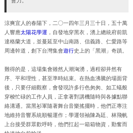
會力。
涼爽宜人的春陽下，二○一四年三月三十日，五十萬
人響應
太陽花學運
，自發地穿黑衣，湧上總統府前凱
達格蘭大道，並蔓延至中山南路、信義路、仁愛路等
周邊幹道，創下台灣集會
遊行
史上的「黑潮」奇蹟。
難得的是，這場集會雖然人潮洶湧，過程卻井然有
序、平和理性，甚至準時結束。在熱血沸騰的場面背
後，只要仔細觀察，會發現許多行色匆匆、如工蟻般
穿梭忙碌的工作人員，正拿著對講機隨時與各據點聯
絡溝通。當黑衫軍隨著舞台音樂搖擺時，他們正專注
地維持音響系統順暢運作；學運領袖陳為廷、林飛帆
上台接受群眾歡呼時，他們扛起一箱箱物資，勤奮而