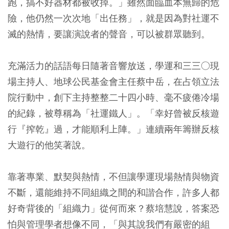
跑，搞不好器材都被收掉。」雖然面臨血本無歸的危
險，他仍然一次次地「出任務」，就是因為對社運不
滅的熱情，要讓演說者的聲音，可以被群眾聽到。
充滿活力的話語每日隨著音響放送，學運和三三○現
場主持人、地球公民基金會主任蔡中岳，在占領立法
院行動中，創下主持整整二十四小時、毫不疲倦冷場
的紀錄，被尊稱為「社運鐵人」。「幸好曾被反核遊
行『搾乾』過，才能順利上陣。」連續兩年籌辦反核
大遊行的他笑著說。
靠著專業、默契與熱情，不但讓學運現場熱情與物資
不斷，還能維持不同組織之間的和諧合作，許多人都
好奇背後的「組織力」從何而來？蔡培慧說，答案恐
怕與管理學者想像不同，「與其說我們有嚴密的組