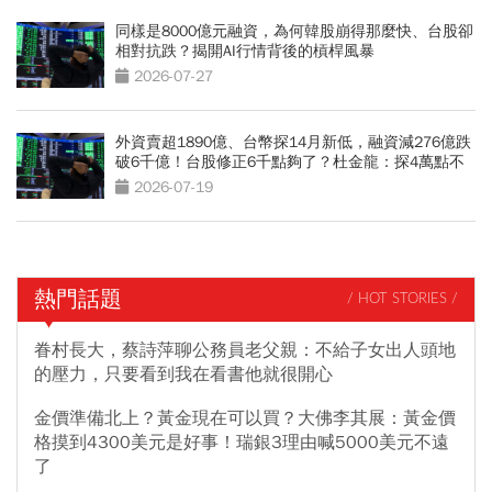
同樣是8000億元融資，為何韓股崩得那麼快、台股卻
相對抗跌？揭開AI行情背後的槓桿風暴
2026-07-27
外資賣超1890億、台幣探14月新低，融資減276億跌
破6千億！台股修正6千點夠了？杜金龍：探4萬點不
無可能
2026-07-19
熱門話題
/ HOT STORIES /
眷村長大，蔡詩萍聊公務員老父親：不給子女出人頭地
的壓力，只要看到我在看書他就很開心
金價準備北上？黃金現在可以買？大佛李其展：黃金價
格摸到4300美元是好事！瑞銀3理由喊5000美元不遠
了