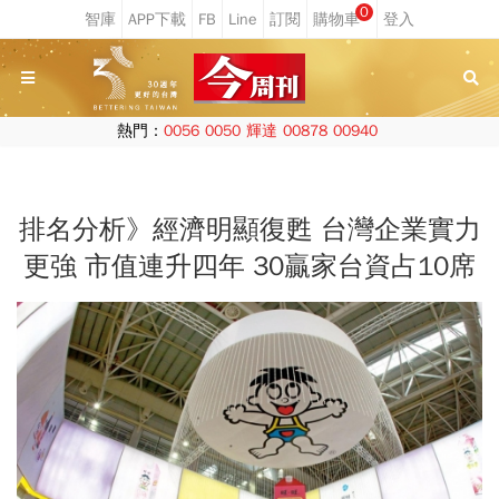
0
熱門：
0056
0050
輝達
00878
00940
排名分析》經濟明顯復甦 台灣企業實力
更強 市值連升四年 30贏家台資占10席