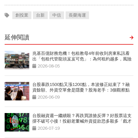
創投業
台新
中信
長榮海運
延伸閱讀
兆基百億財務危機！包租教母4年前收到房東私訊看
出「包租代管龍頭岌岌可危」：為何租約越多，風險
越高？
2026-08-05
台股暴跌1500點又漲1200點，本波修正結束了？融
資餘額、外資空單會是隱憂？股海老手：3個觀察點
更重要
2026-06-09
台股融資週一繼續殺？再跌買誰搶反彈？好股票這支
撐不破可小接！投顧老董喊外資提款恐多殺多「戲才
上演」
2026-07-19