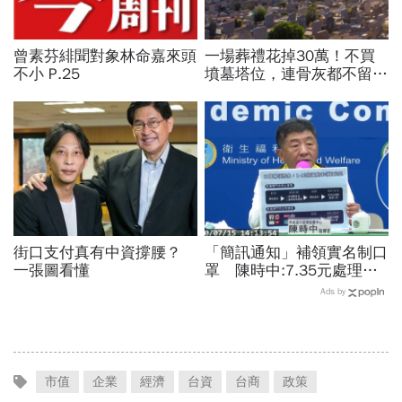
曾素芬緋聞對象林命嘉來頭
一場葬禮花掉30萬！不買
不小 P.25
墳墓塔位，連骨灰都不留的
「終極零葬」，讓子女從墓
地的重擔解放
街口支付真有中資撐腰？
「簡訊通知」補領實名制口
一張圖看懂
罩 陳時中:7.35元處理費
一率由政府負擔
Ads by
市值
企業
經濟
台資
台商
政策