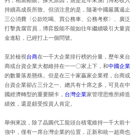
列，相當顯眼。探究原因，應是近年來澳門博彩收入
持續高成長所致。但須注意的是，隨著中國嚴厲遏止
三公消費〈公款吃喝、買公務車、公務考察〉、廣泛
打擊貪腐官員，博弈股能不能如往年繼續吸引大量資
金進駐，已經打上一個問號。
至於檢視
台商
在一千大企業排行榜的分量，歷年來台
商或台資企業大都維持在一一○家上下，和
中國企業
的數量落差懸殊。但是在三十家贏家企業裡，台商或
台資企業卻占三分之一、總共有十席之多，可見在中
國經濟轉型的重要關卡，
台灣企業
家管理思惟所締造
績效，還是頗受投資人肯定。
舉例來說，除了晶圓代工龍頭台積電維持一千大前十
強中，僅有一席台灣企業的位置，正新和統一超商也