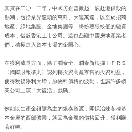
其實在二○一三年，中國房企曾掀起一波赴港借殼的
熱潮，包括業界龍頭的萬科、大連萬達，以至於招商
地產、綠地集團、金地集團等，紛紛著眼較低的融資
成本，借殼香港上市公司。這也凸顯中國房地產業者
們，積極進入資本市場的企圖心。
在獲利成長方面，除了潤泰全、潤泰新根據ＩＦＲＳ
〈國際財報準則〉認列轉投資高鑫零售的投資利益，
使得稅後淨利大增，原物料價格的波動，也讓許多礦
業公司上演「大復活」戲碼。
例如以生產金銀礦為主的銀泰資源，開採冶煉各種基
本金屬的西部礦業，就因為金屬的價格回升，獲利顯
著好轉。