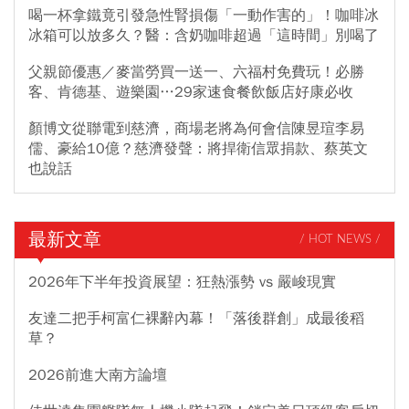
喝一杯拿鐵竟引發急性腎損傷「一動作害的」！咖啡冰
冰箱可以放多久？醫：含奶咖啡超過「這時間」別喝了
父親節優惠／麥當勞買一送一、六福村免費玩！必勝
客、肯德基、遊樂園…29家速食餐飲飯店好康必收
顏博文從聯電到慈濟，商場老將為何會信陳昱瑄李易
儒、豪給10億？慈濟發聲：將捍衛信眾捐款、蔡英文
也說話
最新文章
/ HOT NEWS /
2026年下半年投資展望：狂熱漲勢 vs 嚴峻現實
友達二把手柯富仁裸辭內幕！「落後群創」成最後稻
草？
2026前進大南方論壇