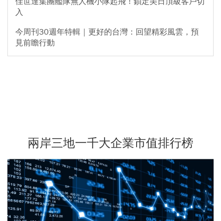
佳世達集團艦隊無人機小隊起飛！鎖定美日頂級客戶切
入
今周刊30週年特輯｜更好的台灣：回望精彩風雲，預
見前瞻行動
兩岸三地一千大企業市值排行榜