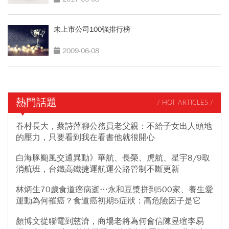
未上市公司100強排行榜
2009-06-08
熱門話題
/ HOT ARTICLES /
眷村長大，蔡詩萍聊公務員老父親：不給子女出人頭地
的壓力，只要看到我在看書他就很開心
白海豚颱風交通異動》華航、長榮、虎航、星宇8/9取
消航班，台鐵高鐵捷運航運公路管制不斷更新
林炳生70歲食道癌病逝…永和豆漿拼到500家、養生愛
運動為何罹癌？食道癌初期5症狀：高危險因子是它
顏博文從聯電到慈濟，商場老將為何會信陳昱瑄李易