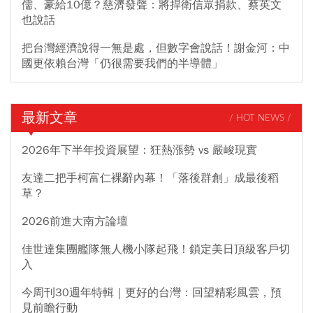
儒、豪給10億？慈濟發聲：將捍衛信眾捐款、蔡英文
也說話
把台灣經濟說得一無是處，但數字會說話！謝金河：中
國更依賴台灣「仍很需要我們的半導體」
最新文章
/ HOT NEWS /
2026年下半年投資展望：狂熱漲勢 vs 嚴峻現實
友達二把手柯富仁裸辭內幕！「落後群創」成最後稻
草？
2026前進大南方論壇
佳世達集團艦隊無人機小隊起飛！鎖定美日頂級客戶切
入
今周刊30週年特輯｜更好的台灣：回望精彩風雲，預
見前瞻行動