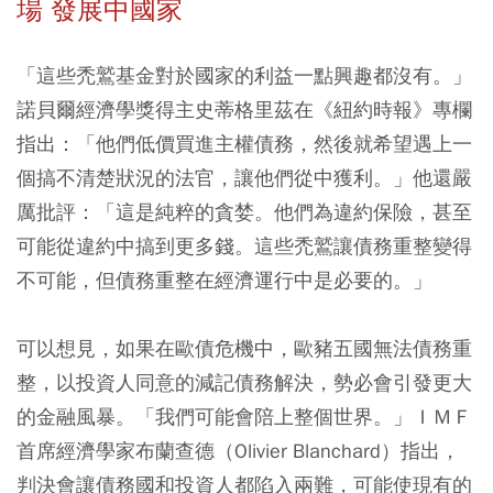
場 發展中國家
「這些禿鷲基金對於國家的利益一點興趣都沒有。」
諾貝爾經濟學獎得主史蒂格里茲在《紐約時報》專欄
指出：「他們低價買進主權債務，然後就希望遇上一
個搞不清楚狀況的法官，讓他們從中獲利。」他還嚴
厲批評：「這是純粹的貪婪。他們為違約保險，甚至
可能從違約中搞到更多錢。這些禿鷲讓債務重整變得
不可能，但債務重整在經濟運行中是必要的。」
可以想見，如果在歐債危機中，歐豬五國無法債務重
整，以投資人同意的減記債務解決，勢必會引發更大
的金融風暴。「我們可能會陪上整個世界。」ＩＭＦ
首席經濟學家布蘭查德（Olivier Blanchard）指出，
判決會讓債務國和投資人都陷入兩難，可能使現有的