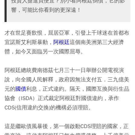
投資人搶進買便宜？別小看阿根廷倒債，它的影
響，可能比你看到的更深遠！
才在世足賽飲恨，屈居亞軍，引發上千球迷在首都布
宜諾斯艾利斯暴動，
阿根廷
這個南美洲第三大經濟
體，如今又面臨另一次國際屈辱。
阿根廷總統費南德茲七月三十一日舉辦公開電視演
說，向全國人民解釋，政府因無法支付五．三九億美
元的
國債
利息，正式違約。隔天，國際互換與衍生品
協會（ISDA）正式裁定阿根廷對國債違約，承作
CDS(信用違約交換)的機構必須理賠。
這是繼歐債風暴後，第一個啟動CDS理賠的國家，正