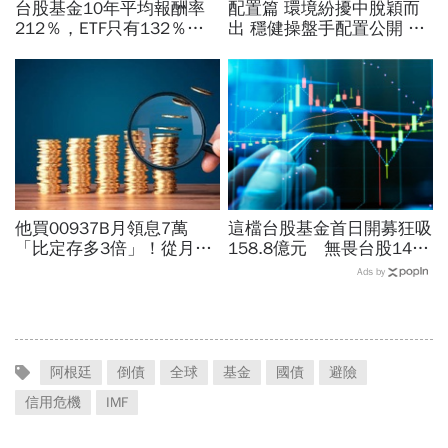
台股基金10年平均報酬率
配置篇 環境紛擾中脫穎而
212％，ETF只有132％！
出 穩健操盤手配置公開 加
33K小資妹如何靠3檔基
碼股票貢獻成長 產業分散
金，2年多存下100萬？算
醫療、金融
給你看
他買00937B月領息7萬
這檔台股基金首日開募狂吸
「比定存多3倍」！從月月
158.8億元 無畏台股14個
爽秀對帳單，到兩年後黯然
月新低
Ads by
離場...看懂債券投資3大盲
點
阿根廷
倒債
全球
基金
國債
避險
信用危機
IMF