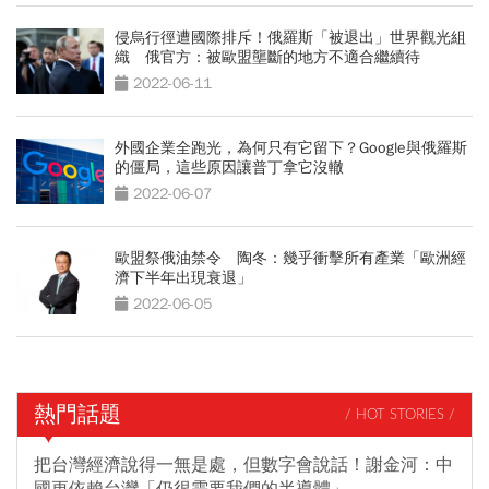
侵烏行徑遭國際排斥！俄羅斯「被退出」世界觀光組
織 俄官方：被歐盟壟斷的地方不適合繼續待
2022-06-11
外國企業全跑光，為何只有它留下？Google與俄羅斯
的僵局，這些原因讓普丁拿它沒轍
2022-06-07
歐盟祭俄油禁令 陶冬：幾乎衝擊所有產業「歐洲經
濟下半年出現衰退」
2022-06-05
熱門話題
/ HOT STORIES /
把台灣經濟說得一無是處，但數字會說話！謝金河：中