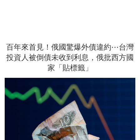
百年來首見！俄國驚爆外債違約⋯台灣
投資人被倒債未收到利息，俄批西方國
家「貼標籤」