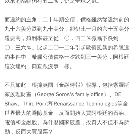
以來的漲幅仍有五二％，仍是全球之冠。
而違約的主角：二十年期公債，價格雖然從違約前的
九十六美分跌到九十美分，卻仍比一月的六十五美分
還要高，殖利率甚至從一○．四三％微幅下跌到一
○．三六％。比起二○一二年引起歐債風暴的希臘違
約事件中，希臘公債價格一夕跌到三十美分，阿根廷
這次違約，簡直跟沒事一樣。
不只如此，根據英國《金融時報》報導，包括索羅斯
家族理財室（George Soros's family office）、DE
Shaw、Third Point和Renaissance Technologies等全
世界最大的避險基金，反而開始大買阿根廷的石油、
電信和金融股。為什麼國家破產，投資人不但不為所
動，反而大買股票？