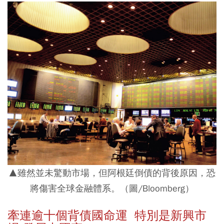
▲雖然並未驚動市場，但阿根廷倒債的背後原因，恐
將傷害全球金融體系。（圖/Bloomberg）
牽連逾十個背債國命運 特別是新興市