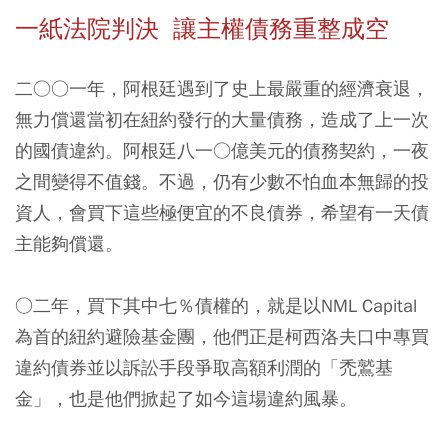
一紙法院判決
讓主權債務重整成空
二○○一年，阿根廷遇到了史上最嚴重的經濟衰退，
無力償還當初在紐約發行的大量債務，造成了上一次
的國債違約。阿根廷八一○億美元的債務契約，一夜
之間變得不值錢。不過，仍有少數不怕血本無歸的投
資人，會買下這些極便宜的不良債券，希望有一天債
主能夠償還。
○二年，買下其中七％債權的，就是以NML Capital
為首的紐約避險基金團，他們正是柯西洛夫口中專買
違約債券並以訴訟手段爭取高額利潤的「禿鷲基
金」，也是他們掀起了如今這場違約風暴。