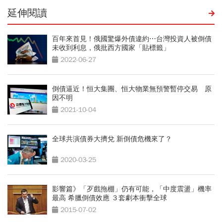
延伸閱讀
百年來首見！俄國驚爆外債違約⋯台灣投資人被倒債
未收到利息，俄批西方國家「貼標籤」
2022-06-27
倒債逼近！恒大集團、恒大物業無預警暫停交易 原
因不明
2021-10-04
全球共演債券大擠兌 新倒債危機來了？
2020-03-25
影響篇》「歹戲拖棚」仍有可能，「中度震盪」機率
最高 希臘倒債效應 ３套劇本衝擊全球
2015-07-02