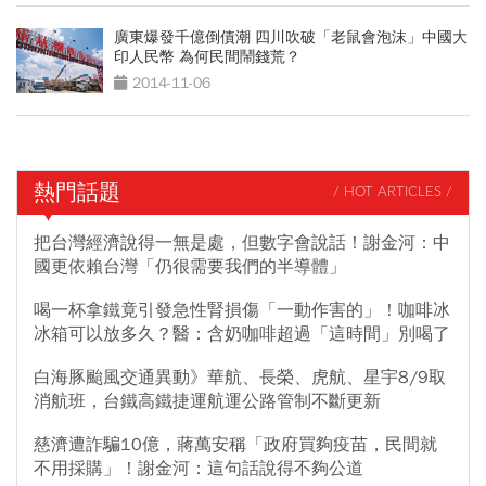
廣東爆發千億倒債潮 四川吹破「老鼠會泡沫」中國大
印人民幣 為何民間鬧錢荒？
2014-11-06
熱門話題
/ HOT ARTICLES /
把台灣經濟說得一無是處，但數字會說話！謝金河：中
國更依賴台灣「仍很需要我們的半導體」
喝一杯拿鐵竟引發急性腎損傷「一動作害的」！咖啡冰
冰箱可以放多久？醫：含奶咖啡超過「這時間」別喝了
白海豚颱風交通異動》華航、長榮、虎航、星宇8/9取
消航班，台鐵高鐵捷運航運公路管制不斷更新
慈濟遭詐騙10億，蔣萬安稱「政府買夠疫苗，民間就
不用採購」！謝金河：這句話說得不夠公道