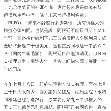
二九○億美元的外匯存底，應付起來應是綽綽有餘，
但債務重整中有一條「未來發行權利條款」
（RUFO）：未來不論發行多少新債，所有債權人的
權益必須相同。也就是說，阿根廷不能只付給ＮＭＬ
全額，而必須付給剩下九三％的債權人全額利息，總
金額將超過二千億美元。這相當於阿根廷一半的ＧＤ
Ｐ（國內生產毛額），阿根廷自然無法消化。但ＮＭ
Ｌ據理力爭，兩造去年一月告上紐約法院，展開一年
半的鬥法。
今年七月十八日，紐約法院判ＮＭＬ有理，而在七月
三十日大限前夕，雙方談判又破裂，紐約法院下令將
阿根廷已經存進銀行，原本要付給九三％債權人的
五．三九億美元利息凍結。阿根廷只有兩條路：宣布