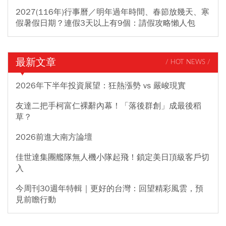
2027(116年)行事曆／明年過年時間、春節放幾天、寒
假暑假日期？連假3天以上有9個：請假攻略懶人包
最新文章
/ HOT NEWS /
2026年下半年投資展望：狂熱漲勢 vs 嚴峻現實
友達二把手柯富仁裸辭內幕！「落後群創」成最後稻
草？
2026前進大南方論壇
佳世達集團艦隊無人機小隊起飛！鎖定美日頂級客戶切
入
今周刊30週年特輯｜更好的台灣：回望精彩風雲，預
見前瞻行動