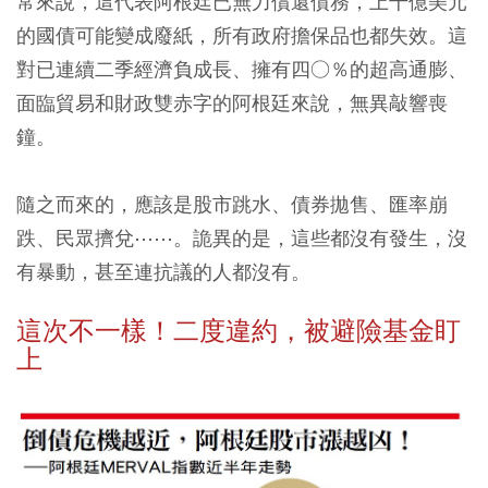
常來說，這代表阿根廷已無力償還債務，上千億美元
的國債可能變成廢紙，所有政府擔保品也都失效。這
對已連續二季經濟負成長、擁有四○％的超高通膨、
面臨貿易和財政雙赤字的阿根廷來說，無異敲響喪
鐘。
隨之而來的，應該是股市跳水、債券拋售、匯率崩
跌、民眾擠兌⋯⋯。詭異的是，這些都沒有發生，沒
有暴動，甚至連抗議的人都沒有。
這次不一樣！二度違約，被避險基金盯
上