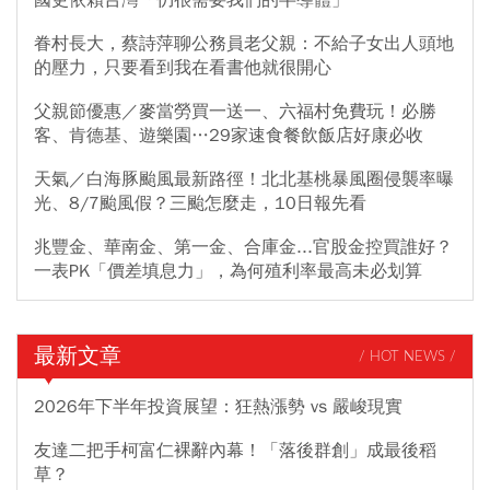
國更依賴台灣「仍很需要我們的半導體」
眷村長大，蔡詩萍聊公務員老父親：不給子女出人頭地
的壓力，只要看到我在看書他就很開心
父親節優惠／麥當勞買一送一、六福村免費玩！必勝
客、肯德基、遊樂園…29家速食餐飲飯店好康必收
天氣／白海豚颱風最新路徑！北北基桃暴風圈侵襲率曝
光、8/7颱風假？三颱怎麼走，10日報先看
兆豐金、華南金、第一金、合庫金...官股金控買誰好？
一表PK「價差填息力」，為何殖利率最高未必划算
最新文章
/ HOT NEWS /
2026年下半年投資展望：狂熱漲勢 vs 嚴峻現實
友達二把手柯富仁裸辭內幕！「落後群創」成最後稻
草？