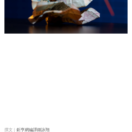
鉅亨網編譯鍾詠翔