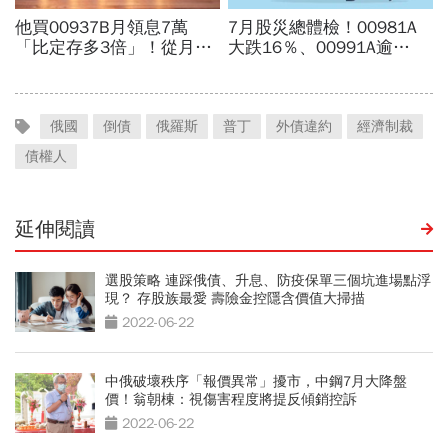
俄國
倒債
俄羅斯
普丁
外債違約
經濟制裁
債權人
延伸閱讀
選股策略 連踩俄債、升息、防疫保單三個坑進場點浮
現？ 存股族最愛 壽險金控隱含價值大掃描
2022-06-22
中俄破壞秩序「報價異常」擾市，中鋼7月大降盤
價！翁朝棟：視傷害程度將提反傾銷控訴
2022-06-22