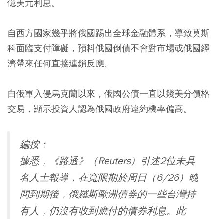
億美元利息。
自西方國家幾乎將俄國踢出全球金融體系，導致莫斯
科面臨支付障礙，預料俄國倒債不會對市場或俄國經
濟帶來任何直接連鎖反應。
自俄軍入侵烏克蘭以來，俄國公債一直以幾美分價格
交易，顯示投資人認為俄國政府違約機率偏高。
編按：
據悉，《路透》（Reuters）引述2位未具
名人士報導，在寬限期於周日（6/26）晚
間到期後，俄羅斯歐洲債券的一些台灣持
有人，仍沒有收到應付的債券利息。此