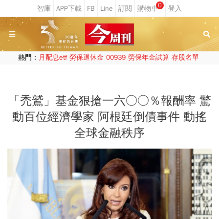
0
熱門：
月配息etf
勞保退休金
00939
勞保年金試算
存股名單
「禿鷲」基金狠搶一六○○％報酬率 驚
動百位經濟學家 阿根廷倒債事件 動搖
全球金融秩序