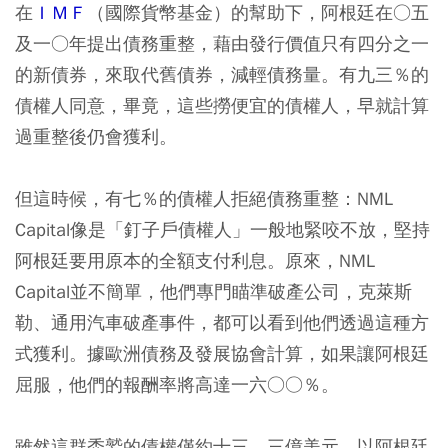
在
ＩＭＦ
（國際貨幣基金）的幫助下，阿根廷在○五
及一○年提出債務重整，藉由發行價值只有四分之一
的新債券，來取代舊債券，減輕債務量。有九三％的
債權人同意，畢竟，這些撈便宜的債權人，早就計算
過重整後仍會獲利。
但這時候，有七％的債權人拒絕債務重整：NML
Capital像是「釘子戶債權人」一般地緊咬不放，堅持
阿根廷要用原本的全額支付利息。原來，NML
Capital並不簡單，他們專門瞄準破產公司，克萊斯
勒、通用汽車破產事件，都可以看到他們透過這種方
式獲利。據歐洲債務及發展協會計算，如果讓阿根廷
屈服，他們的報酬率將高達一六○○％。
雖然這群禿鷲的債權僅約十三．三億美元，以阿根廷