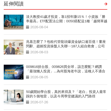
延伸閱讀
淡大教授41歲才投資，靠1招年賺15％！小資族「勝
率最高」ETF配置法公開：0050搭配這1種「越簡單越
好賺」
2026-08-04
兆基怎麼了？包租代管龍頭爆資金缺口逾百億！董座
閃辭、趙姬投資操盤人失聯…187人組自救會，公司
最新聲明
2026-08-03
009816拚台股、009826買全球，該怎麼配？網讚
「最強懶人投資」...為何股海老牛說，這種人不適合
買？
2026-08-05
50歲開始學台股，真的來得及？「老白」投資人最常
踩的５個地雷，以及今周學堂建議的入門路徑
2026-07-26