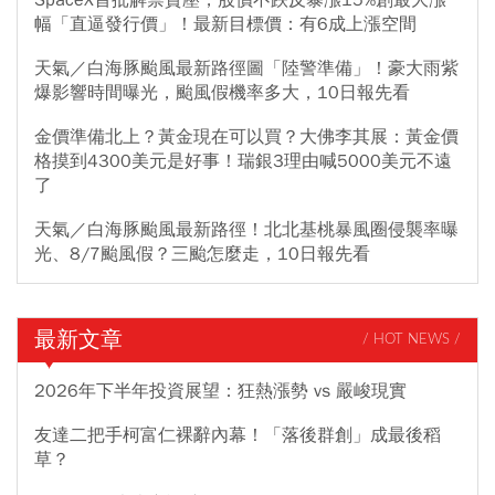
幅「直逼發行價」！最新目標價：有6成上漲空間
天氣／白海豚颱風最新路徑圖「陸警準備」！豪大雨紫
爆影響時間曝光，颱風假機率多大，10日報先看
金價準備北上？黃金現在可以買？大佛李其展：黃金價
格摸到4300美元是好事！瑞銀3理由喊5000美元不遠
了
天氣／白海豚颱風最新路徑！北北基桃暴風圈侵襲率曝
光、8/7颱風假？三颱怎麼走，10日報先看
最新文章
/ HOT NEWS /
2026年下半年投資展望：狂熱漲勢 vs 嚴峻現實
友達二把手柯富仁裸辭內幕！「落後群創」成最後稻
草？