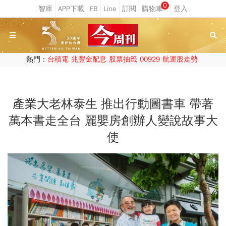
0
熱門：
台積電
兆豐金配息
股票抽籤
00929
航運股走勢
產業大老林泰生 推出行動圖書車 帶著
萬本書走全台 麗嬰房創辦人變說故事大
使