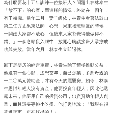
為什麼要花十五年訓練一位接班人？問題出在林泰生
「放不下」的心魔，而這樣的情況，終於在一四年，
有了轉機。當年二月，妻子皈依，林泰生看著法鼓山
第二任方丈果東法師，心想「果東接班聖嚴的時候，
一開始大家都不放心，但後來大家都覺得他做得不
錯。」一個念頭竄入腦中：放開心胸讓接班人承擔成
功與失敗。當年六月，林泰生立即退休。
卸下麗嬰房的經營重責，林泰生除了積極推動公益，
他還有一個心願，遙想當年，自己創業，多虧母親的
一二○萬元贊助金，才有今天的麗嬰房。如今，林泰
生思忖年輕人沒有資金，他要投資年輕人；因此他透
露未來，他要用自己的投資公司，出資贊助年輕人創
業，而且還要專挑小吃攤。他打趣地說：「我現在很
常逛夜市，正在找標的！」