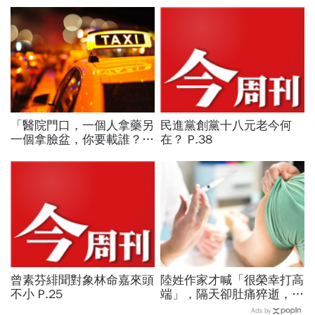
「醫院門口，一個人拿藥另
民進黨創黨十八元老今何
一個拿臉盆，你要載誰？」
在？ P.38
一個計程車司機給我們上了
13年的MBA課
曾素芬緋聞對象林命嘉來頭
陸姓作家才喊「很榮幸打高
不小 P.25
端」，隔天卻肚痛猝逝，來
自馬來西亞的他積極參與社
Ads by