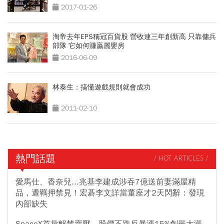
2017-01-26
淘帝去年EPS稱冠百貨股 營收連三年創新高 只靠傭兵
部隊 它如何賺贏麗嬰房
2016-06-09
林泰生：搞懂遊戲規則就會成功
2011-02-10
熱門話題
/ HOT ARTICLES /
愛馬仕、香奈兒...兆基李建成涉吞7億送前妻滿屋精
品，遭羈押禁見！宏碁李文詳當董座才2天閃辭：發現
內部缺失
SpaceX首批解禁賣壓，股價不跌反暴漲15%創最大漲