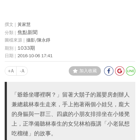
黃家慧
焦點新聞
攝影/陳永錚
1033期
2016-10-06 17:41
+A
-A
加入收藏
「爺爺坐哪裡啊？」留著大鬍子的麗嬰房創辦人
兼總裁林泰生走來，手上抱著兩個小娃兒，龐大
的身軀與一群三、四歲的小朋友排排坐在小矮凳
上，正準備聽林泰生的女兒林柏薇講「小老鼠想
吃榴槤」的故事。