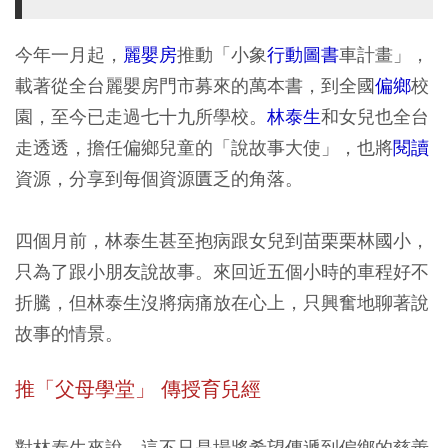
今年一月起，
麗嬰房
推動「小象
行動圖書
車計畫」，
載著從全台麗嬰房門市募來的萬本書，到全國
偏鄉
校
園，至今已走過七十九所學校。
林泰生
和女兒也全台
走透透，擔任偏鄉兒童的「說故事大使」，也將
閱讀
資源，分享到每個資源匱乏的角落。
四個月前，林泰生甚至抱病跟女兒到苗栗栗林國小，
只為了跟小朋友說故事。來回近五個小時的車程好不
折騰，但林泰生沒將病痛放在心上，只興奮地聊著說
故事的情景。
推「父母學堂」 傳授育兒經
對林泰生來說，這不只是場將希望傳遞到偏鄉的慈善