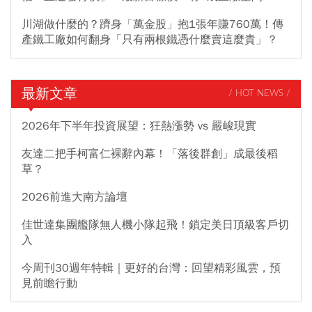
川湖做什麼的？躋身「萬金股」抱1張年賺760萬！傳
產鐵工廠如何翻身「只有兩根鐵憑什麼賣這麼貴」？
最新文章
/ HOT NEWS /
2026年下半年投資展望：狂熱漲勢 vs 嚴峻現實
友達二把手柯富仁裸辭內幕！「落後群創」成最後稻
草？
2026前進大南方論壇
佳世達集團艦隊無人機小隊起飛！鎖定美日頂級客戶切
入
今周刊30週年特輯｜更好的台灣：回望精彩風雲，預
見前瞻行動