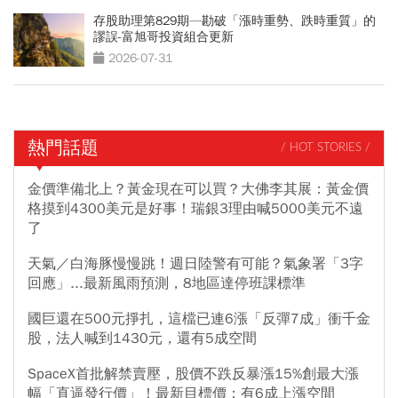
存股助理第829期—勘破「漲時重勢、跌時重質」的
謬誤-富旭哥投資組合更新
2026-07-31
熱門話題
/ HOT STORIES /
金價準備北上？黃金現在可以買？大佛李其展：黃金價
格摸到4300美元是好事！瑞銀3理由喊5000美元不遠
了
天氣／白海豚慢慢跳！週日陸警有可能？氣象署「3字
回應」...最新風雨預測，8地區達停班課標準
國巨還在500元掙扎，這檔已連6漲「反彈7成」衝千金
股，法人喊到1430元，還有5成空間
SpaceX首批解禁賣壓，股價不跌反暴漲15%創最大漲
幅「直逼發行價」！最新目標價：有6成上漲空間