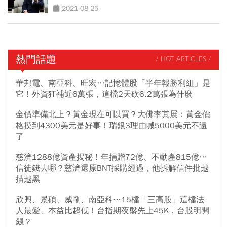
2021-08-25
熱門話題
/ HOT ARTICLES /
華邦電、南亞科、旺宏…記憶體股「半年報勝利組」是
它！外資狂補近6萬張，這檔2天砍6.2萬張為什麼
金價準備北上？黃金現在可以買？大佛李其展：黃金價
格摸到4300美元是好事！瑞銀3理由喊5000美元不遠
了
慈濟1288億資產揭秘！年捐贈72億、不動產815億…
信徒錢去哪？慈濟還原BNT採購經過，他拆解信件批越
描越黑
欣興、景碩、威剛、南亞科…15檔「三高股」這檔法
人最愛、本益比超低！台指期夜盤先上45K，台股明開
飆？