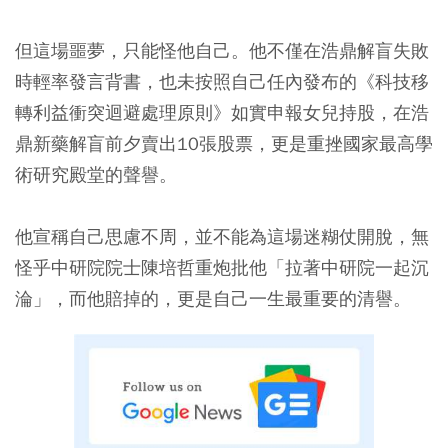
但這場噩夢，只能怪他自己。他不僅在浩鼎解盲失敗
時輕率發言背書，也未按照自己任內發布的《科技移
轉利益衝突迴避處理原則》如實申報女兒持股，在浩
鼎新藥解盲前夕賣出10張股票，更是重挫國家最高學
術研究殿堂的聲譽。
他宣稱自己思慮不周，並不能為這場迷糊仗開脫，無
怪乎中研院院士陳培哲重炮批他「拉著中研院一起沉
淪」，而他賠掉的，更是自己一生最重要的清譽。