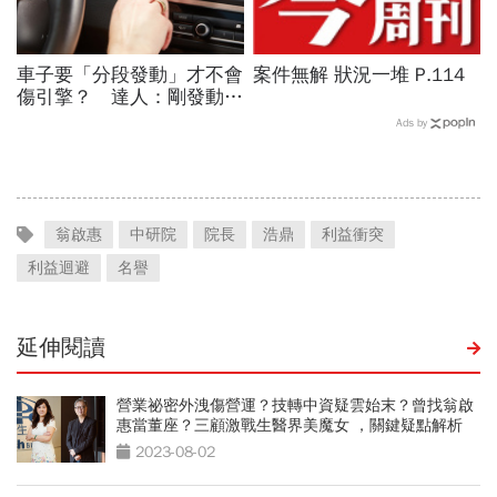
車子要「分段發動」才不會
案件無解 狀況一堆 P.114
傷引擎？ 達人：剛發動時
別馬上入檔、重踩油門
Ads by
翁啟惠
中研院
院長
浩鼎
利益衝突
利益迴避
名譽
延伸閱讀
營業祕密外洩傷營運？技轉中資疑雲始末？曾找翁啟
惠當董座？三顧激戰生醫界美魔女 ，關鍵疑點解析
2023-08-02