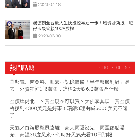
2023-07-18
晟德朝全台最大生技投控再進一步！增資發新股，取
得玉晟管顧100%股權
2023-06-30
熱門話題
/ HOT STORIES /
華邦電、南亞科、旺宏…記憶體股「半年報勝利組」是
它！外資狂補近6萬張，這檔2天砍6.2萬張為什麼
金價準備北上？黃金現在可以買？大佛李其展：黃金價
格摸到4300美元是好事！瑞銀3理由喊5000美元不遠
了
天氣／白海豚颱風遠離，豪大雨還沒完！雨區熱點曝
光、高溫36度又來…何時好天氣先看10日預報