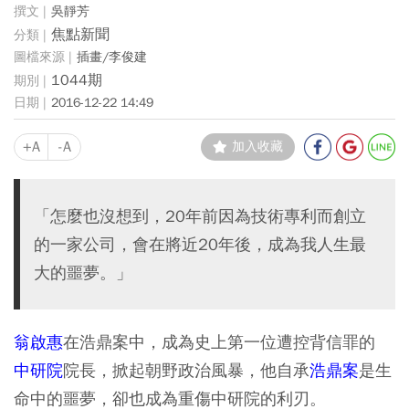
吳靜芳
焦點新聞
插畫/李俊建
1044期
2016-12-22 14:49
+A
-A
加入收藏
「怎麼也沒想到，20年前因為技術專利而創立
的一家公司，會在將近20年後，成為我人生最
大的噩夢。」
翁啟惠
在浩鼎案中，成為史上第一位遭控背信罪的
中研院
院長，掀起朝野政治風暴，他自承
浩鼎案
是生
命中的噩夢，卻也成為重傷中研院的利刃。