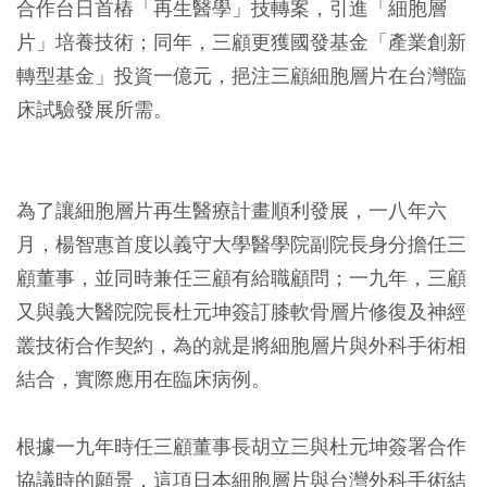
合作台日首樁「再生醫學」技轉案，引進「細胞層
片」培養技術；同年，三顧更獲國發基金「產業創新
轉型基金」投資一億元，挹注三顧細胞層片在台灣臨
床試驗發展所需。
為了讓細胞層片再生醫療計畫順利發展，一八年六
月，楊智惠首度以義守大學醫學院副院長身分擔任三
顧董事，並同時兼任三顧有給職顧問；一九年，三顧
又與義大醫院院長杜元坤簽訂膝軟骨層片修復及神經
叢技術合作契約，為的就是將細胞層片與外科手術相
結合，實際應用在臨床病例。
根據一九年時任三顧董事長胡立三與杜元坤簽署合作
協議時的願景，這項日本細胞層片與台灣外科手術結