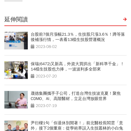
延伸閱讀
台股前7個月漲幅21.3％，生技股只漲3.6％！蹲等落
後補漲行情，一表看13檔生技股營運概況
2023-08-02
保瑞(6472)又新高，外資大買拱出「新科準千金」！
14檔生技股也力捧，一波波利多全部來
2023-07-20
晟德集團攜手子公司，打造台灣生技波克夏！聚焦
CDMO、AI、高階醫材，立足台灣放眼世界
2023-07-19
尹衍樑1句「你退休別閒著！」前北醫校長閻雲「意
外」接下2個董座：從學術界誤入生技叢林的小白兔