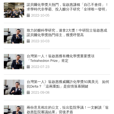
諾貝爾化學獎大熱門，翁啟惠謙稱「自己不會得」！
求學時代非學霸、投入醣分子研究「全球唯一發明」
2022-10-05
致力於醣科學研究，連拿2大獎！中研院士翁啟惠成
諾貝爾化學獎熱門得主，獲獎呼聲高
2022-10-03
台灣第一人！翁啟惠獲有機化學獎重要獎項
「Tetrahedron Prize」肯定
2022-07-23
台灣第一人》翁啟惠獲威爾許化學獎50萬美元 如何
抗Delta？「這兩重點」是疫情落幕關鍵
2021-09-08
兩份意見相左的公文，扯出監院爭議！一文解讀「翁
啟惠監院審議結果」背後矛盾