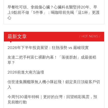
早餐吃可頌、拿鐵傷心臟？心臟科名醫堅持20年、早
上9點前不做「5件事」：喝咖啡前先喝「這1杯」更護
心
最新文章
/ HOT NEWS /
2026年下半年投資展望：狂熱漲勢 vs 嚴峻現實
友達二把手柯富仁裸辭內幕！「落後群創」成最後稻
草？
2026前進大南方論壇
佳世達集團艦隊無人機小隊起飛！鎖定美日頂級客戶切
入
今周刊30週年特輯｜更好的台灣：回望精彩風雲，預
見前瞻行動