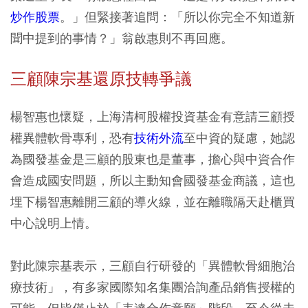
炒作股票
。」但緊接著追問：「所以你完全不知道新
聞中提到的事情？」翁啟惠則不再回應。
三顧陳宗基還原技轉爭議
楊智惠也懷疑，上海清柯股權投資基金有意請三顧授
權異體軟骨專利，恐有
技術外流
至中資的疑慮，她認
為國發基金是三顧的股東也是董事，擔心與中資合作
會造成國安問題，所以主動知會國發基金商議，這也
埋下楊智惠離開三顧的導火線，並在離職隔天赴櫃買
中心說明上情。
對此陳宗基表示，三顧自行研發的「異體軟骨細胞治
療技術」，有多家國際知名集團洽詢產品銷售授權的