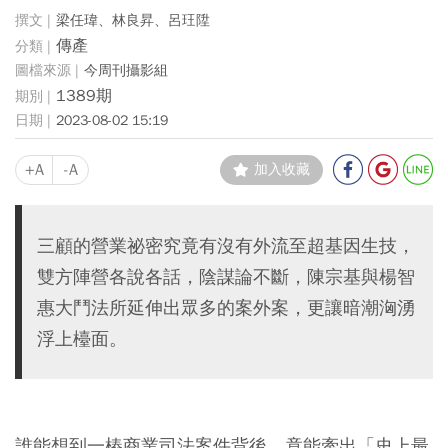
梁任瑋、林良昇、呂玨陞
傳產
今周刊攝影組
1389期
2023-08-02 15:19
+A
-A
加入收藏
三顧的營業祕密究竟有沒有外流至超基因生技，
雙方陣營各說各話，陰謀論不斷，陳宗基與楊智
惠大鬥法所延伸出眾多的案外案，更讓暗潮洶湧
浮上檯面。
誰能想到一樁商業司法案件背後，竟能牽出「史上最