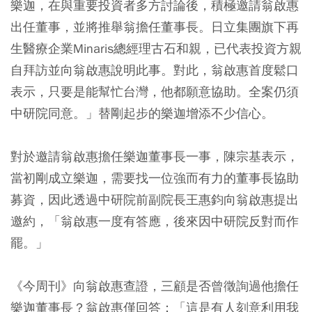
樂迦，在與重要投資者多方討論後，積極邀請翁啟惠
出任董事，並將推舉翁擔任董事長。日立集團旗下再
生醫療企業Minaris總經理古石和親，已代表投資方親
自拜訪並向翁啟惠說明此事。對此，翁啟惠首度鬆口
表示，只要是能幫忙台灣，他都願意協助。全案仍須
中研院同意。」替剛起步的樂迦增添不少信心。
對於邀請翁啟惠擔任樂迦董事長一事，陳宗基表示，
當初剛成立樂迦，需要找一位強而有力的董事長協助
募資，因此透過中研院前副院長王惠鈞向翁啟惠提出
邀約，「翁啟惠一度有答應，後來因中研院反對而作
罷。」
《今周刊》向翁啟惠查證，三顧是否曾徵詢過他擔任
樂迦董事長？翁啟惠僅回答：「這是有人刻意利用我