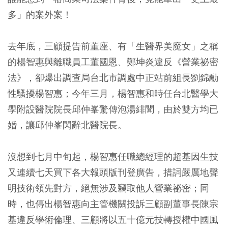
多」的案外案！
去年底，三顧提告前董座、有「生醫界美魔女」之稱
的楊智惠與離職員工董國恩、鄭坤炎違反《營業祕密
法》，卻爆出調查局台北市調處中正站前組長劉錦勳
性騷擾楊智惠；今年三月，楊智惠和時任台北醫學大
學附設醫院院長邱仲峯驚傳泡湯緋聞，由於雙方均已
婚，讓邱仲峯閃辭北醫院長。
沒想到七月中旬起，楊智惠任職總經理的超基因生技
又連續七天買下各大報頭版刊登廣告，措詞嚴厲地聲
明技術領先對方，絕無涉及竊取他人營業祕密；同
時，也傳出楊智惠向主管機關投訴三顧副董事長陳宗
基違反學術倫理、三顧將以五十億元技轉授權中國風