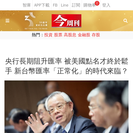
0
熱門：
投資
股票
高股息
金融股
存股
央行長期阻升匯率 被美國點名才終於鬆
手 新台幣匯率「正常化」的時代來臨？