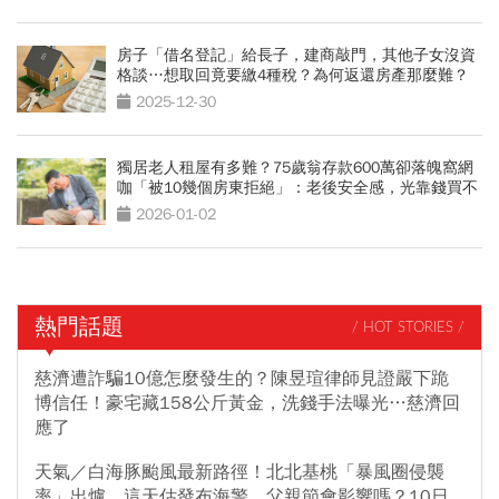
房子「借名登記」給長子，建商敲門，其他子女沒資
格談…想取回竟要繳4種稅？為何返還房產那麼難？
2025-12-30
獨居老人租屋有多難？75歲翁存款600萬卻落魄窩網
咖「被10幾個房東拒絕」：老後安全感，光靠錢買不
到
2026-01-02
熱門話題
/ HOT STORIES /
慈濟遭詐騙10億怎麼發生的？陳昱瑄律師見證嚴下跪
博信任！豪宅藏158公斤黃金，洗錢手法曝光…慈濟回
應了
天氣／白海豚颱風最新路徑！北北基桃「暴風圈侵襲
率」出爐，這天估發布海警，父親節會影響嗎？10日