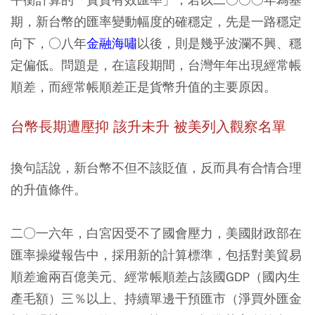
期，新台幣的匯率變動幅度的確穩定，先是一路穩定
向下，○八年
金融海嘯
以後，則是幾乎波瀾不興、穩
定偏低。問題是，在這段期間，台灣年年出現經常帳
順差，而經常帳順差正是貨幣升值的主要原因。
台幣長期遭壓抑 該升未升 被美列入觀察名單
換句話說，新台幣不但不該貶值，反而具有合情合理
的升值條件。
二○一六年，白宮因受不了國會壓力，美國財政部在
匯率操縱報告中，採用新的計算標準，包括對美貿易
順差逾兩百億美元、經常帳順差占該國GDP（國內生
產毛額）三％以上、持續單邊干預匯市（淨買外匯金