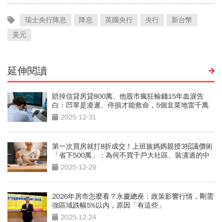
瑞士央行降息
降息
英國央行
央行
新台幣
美元
延伸閱讀
賠掉信貸房貸800萬、他股市瘋狂輸錢15年血淚告
白：凹單是凌遲、停損才能救命，5個韭菜地雷千萬
別踩
2025-12-31
第一次買房就打8折成交！上班族媽媽親授3招議價術
「省下500萬」：為何不買千戶大社區、裝潢過的中
古屋？
2025-12-29
2026年房市怎麼看？永慶總座：政策影響行情，剛需
強區域跌幅5%以內，原因「有這些」
2025-12-24