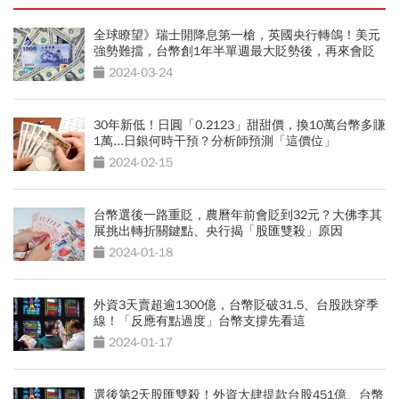
全球瞭望》瑞士開降息第一槍，英國央行轉鴿！美元
強勢難擋，台幣創1年半單週最大貶勢後，再來會貶
到哪？
2024-03-24
30年新低！日圓「0.2123」甜甜價，換10萬台幣多賺
1萬...日銀何時干預？分析師預測「這價位」
2024-02-15
台幣選後一路重貶，農曆年前會貶到32元？大佛李其
展挑出轉折關鍵點、央行揭「股匯雙殺」原因
2024-01-18
外資3天賣超逾1300億，台幣貶破31.5、台股跌穿季
線！「反應有點過度」台幣支撐先看這
2024-01-17
選後第2天股匯雙殺！外資大肆提款台股451億、台幣