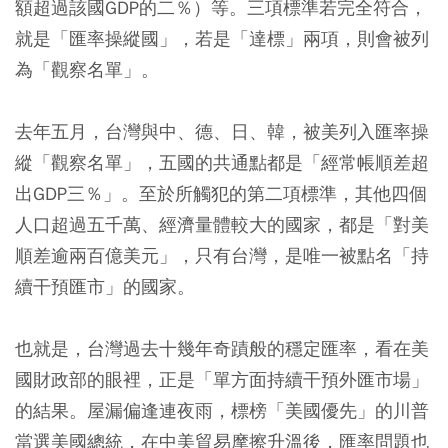
額超過該國GDP的二％）等。三項標準若完全符合，
就是「匯率操縱國」，若是「達標」兩項，則會被列
為「觀察名單」。
去年五月，台灣與中、德、日、韓，被美列入匯率操
縱「觀察名單」，五國的共通點都是「經常帳順差超
出GDP三％」。至於所觸犯的第二項標準，其他四個
人口超過五千萬、經濟量體較大的國家，都是「對美
順差逾兩百億美元」，只有台灣，是唯一被點名「持
續干預匯市」的國家。
也就是，台灣過去十幾年奇蹟般的穩定匯率，看在美
國財政部的眼裡，正是「單方面持續干預外匯市場」
的結果。屋漏偏逢連夜雨，標榜「美國優先」的川普
當選美國總統，在中美貿易摩擦升溫後，匯率問題也