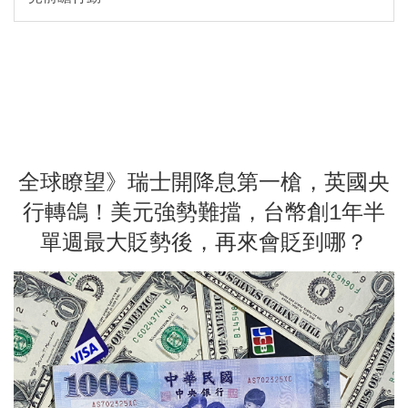
全球瞭望》瑞士開降息第一槍，英國央
行轉鴿！美元強勢難擋，台幣創1年半
單週最大貶勢後，再來會貶到哪？