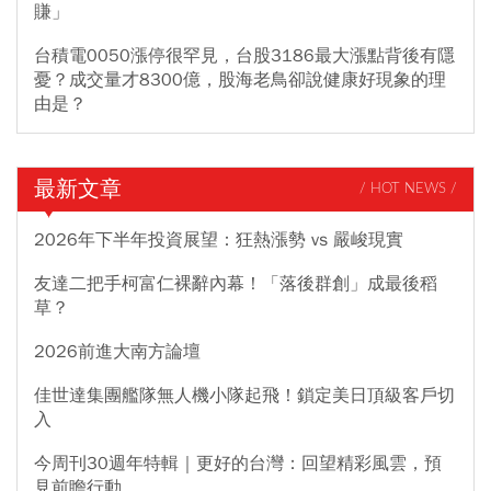
賺」
台積電0050漲停很罕見，台股3186最大漲點背後有隱
憂？成交量才8300億，股海老鳥卻說健康好現象的理
由是？
最新文章
/ HOT NEWS /
2026年下半年投資展望：狂熱漲勢 vs 嚴峻現實
友達二把手柯富仁裸辭內幕！「落後群創」成最後稻
草？
2026前進大南方論壇
佳世達集團艦隊無人機小隊起飛！鎖定美日頂級客戶切
入
今周刊30週年特輯｜更好的台灣：回望精彩風雲，預
見前瞻行動