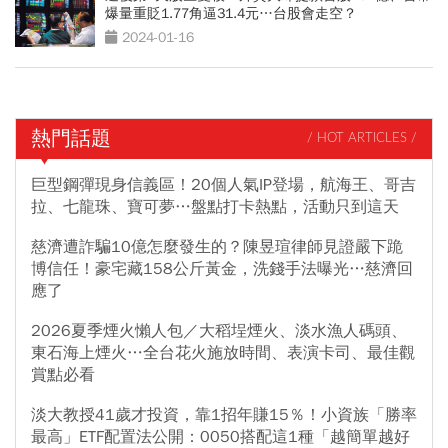
爆量重貶1.77角逼31.4元…台股會走空？
2024-01-16
熱門話題
/ HOT ARTICLES /
巨型鋼彈現身信義區！20個人氣IP登場，航海王、哥吉
拉、七龍珠、寶可夢…盤點打卡熱點，活動只到這天
慈濟遭詐騙10億怎麼發生的？陳昱瑄律師見證嚴下跪
博信任！豪宅藏158公斤黃金，洗錢手法曝光…慈濟回
應了
2026夏季煙火懶人包／大稻埕煙火、淡水漁人碼頭、
東石海上煙火…全台花火施放時間、表演卡司、最佳觀
賞點必看
淡大教授41歲才投資，靠1招年賺15％！小資族「勝率
最高」ETF配置法公開：0050搭配這1種「越簡單越好