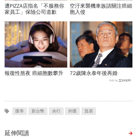
遭PIZZA店指名「不服務你
空汙來襲機車族請關注癌細
家員工」保險公司道歉
胞入侵
PR
報復性熬夜 癌細胞數攀升
72歲陳永泰年後再婚
Ads by
匯率
新台幣
央行
外匯
貿易
延伸閱讀