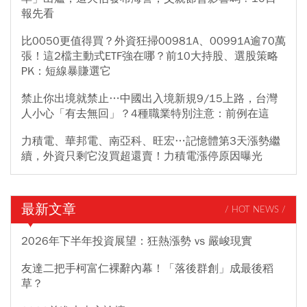
報先看
比0050更值得買？外資狂掃00981A、00991A逾70萬
張！這2檔主動式ETF強在哪？前10大持股、選股策略
PK：短線暴賺選它
禁止你出境就禁止…中國出入境新規9/15上路，台灣
人小心「有去無回」？4種職業特別注意：前例在這
力積電、華邦電、南亞科、旺宏…記憶體第3天漲勢繼
續，外資只剩它沒買超還賣！力積電漲停原因曝光
最新文章
/ HOT NEWS /
2026年下半年投資展望：狂熱漲勢 vs 嚴峻現實
友達二把手柯富仁裸辭內幕！「落後群創」成最後稻
草？