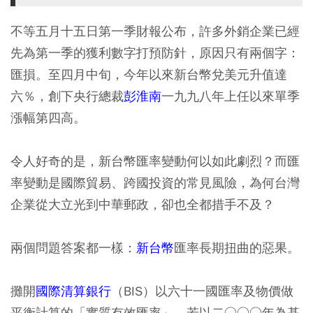
不等五月十五日第一季財報公布，許多外銷企業已經
先為第一季的獲利數字打預防針，原因只有兩個字：
匯損。至四月中旬，今年以來新台幣兌美元升值達
六％，創下央行總裁
彭淮南
一九九八年上任以來單季
漲幅第四高。
令人好奇的是，新台幣匯率變動何以如此劇烈？而匯
率變動是國際貿易、跨國投資的常見風險，為何台灣
企業從大立光到中華郵政，卻也全都措手不及？
兩個問題答案都一樣：
新台幣
匯率長期扭曲的惡果。
攤開
國際清算銀行
（BIS）以六十一國匯率及物價做
平衡計算的「實質有效匯率」，若以二○○○年為基