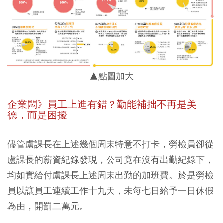
▲點圖加大
企業悶》員工上進有錯？勤能補拙不再是美
德，而是困擾
儘管盧課長在上述幾個周末特意不打卡，勞檢員卻從
盧課長的薪資紀錄發現，公司竟在沒有出勤紀錄下，
均如實給付盧課長上述周末出勤的加班費。於是勞檢
員以讓員工連續工作十九天，未每七日給予一日休假
為由，開罰二萬元。