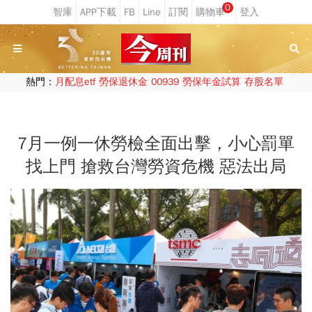
0
熱門：
月配息etf
勞保退休金
00939
勞保年金試算
存股名單
7月一例一休勞檢全面出擊，小心罰單
找上門 搶救台灣勞資危機 惡法出局