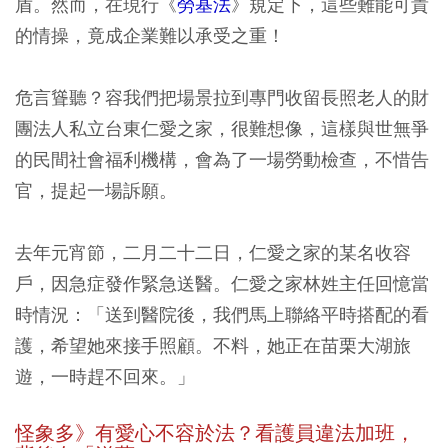
盾。然而，在現行《
勞基法
》規定下，這些難能可貴
的情操，竟成企業難以承受之重！
危言聳聽？容我們把場景拉到專門收留長照老人的財
團法人私立台東仁愛之家，很難想像，這樣與世無爭
的民間社會福利機構，會為了一場勞動檢查，不惜告
官，提起一場訴願。
去年元宵節，二月二十二日，仁愛之家的某名收容
戶，因急症發作緊急送醫。仁愛之家林姓主任回憶當
時情況：「送到醫院後，我們馬上聯絡平時搭配的看
護，希望她來接手照顧。不料，她正在苗栗大湖旅
遊，一時趕不回來。」
怪象多》有愛心不容於法？看護員違法加班，