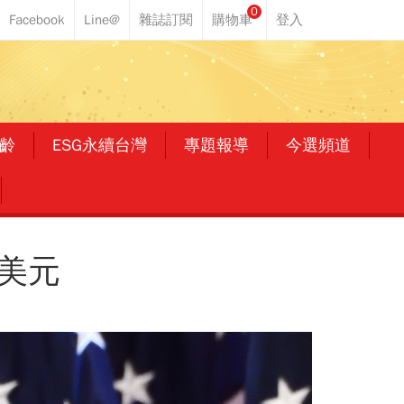
0
齡
ESG永續台灣
專題報導
今選頻道
億美元