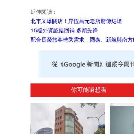
延伸閱讀：
北市又爆關店！昇恆昌元老店驚傳熄燈
15檔外資認錯回補 多頭先鋒
配合長榮旅客轉乘需求，國泰、新航與南方
你可能還想看
PR