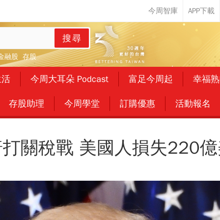
搜尋
金融股
存股
生活
今周大耳朵 Podcast
富足今周起
幸福熟
存股助理
今周學堂
訂購優惠
活動報名
打關稅戰 美國人損失220