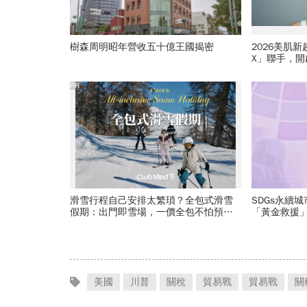
樹森周明昭年營收五十億王國揭密
2026美肌
X」聯手，
PR
滑雪行程自己安排太繁瑣？全包式滑雪
SDGs永續
假期：出門即雪場，一價全包不怕預算
「黃金救援
爆表！
治理：讓民
美國
川普
關稅
貿易戰
貿易戰
關