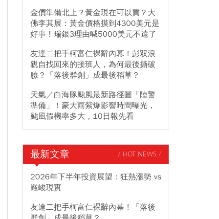
金價準備北上？黃金現在可以買？大
佛李其展：黃金價格摸到4300美元是
好事！瑞銀3理由喊5000美元不遠了
友達二把手柯富仁裸辭內幕！彭双浪
親自找回來的接班人，為何最後撕破
臉？「落後群創」成最後稻草？
天氣／白海豚颱風最新路徑圖「陸警
準備」！豪大雨紫爆影響時間曝光，
颱風假機率多大，10日報先看
最新文章
/ HOT NEWS /
2026年下半年投資展望：狂熱漲勢 vs
嚴峻現實
友達二把手柯富仁裸辭內幕！「落後
群創」成最後稻草？