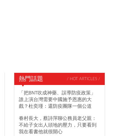
熱門話題
/ HOT ARTICLES /
「把BNT吹成神藥、誤導防疫政策」
誰上演台灣需要中國施予恩惠的大
戲？杜奕瑾：還防疫團隊一個公道
眷村長大，蔡詩萍聊公務員老父親：
不給子女出人頭地的壓力，只要看到
我在看書他就很開心