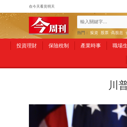
在今天看見明天
熱門：
投資
股票
高股息
投資理財
保險稅制
產業時事
職場
川普