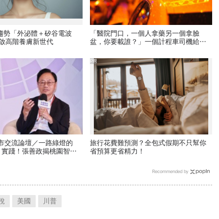
新趨勢「外泌體＋矽谷電波
「醫院門口，一個人拿藥另一個拿臉
開啟高階養膚新世代
盆，你要載誰？」一個計程車司機給我
們上了13年的MBA課
PR
城市交流論壇／一路綠燈的
旅行花費難預測？全包式假期不只幫你
」實踐！張善政揭桃園智慧
省預算更省精力！
眾真正有感
Recommended by
稅
美國
川普