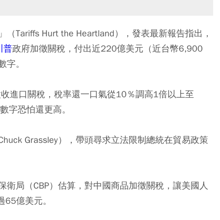
ffs Hurt the Heartland），發表最新報告指出，
川普
政府加徵關稅，付出近220億美元（近台幣6,900
數字。
徵收進口關稅，稅率還一口氣從10％調高1倍以上至
的數字恐怕還更高。
ck Grassley），帶頭尋求立法限制總統在貿易政策
保衛局（CBP）估算，對中國商品加徵關稅，讓美國人
過65億美元。