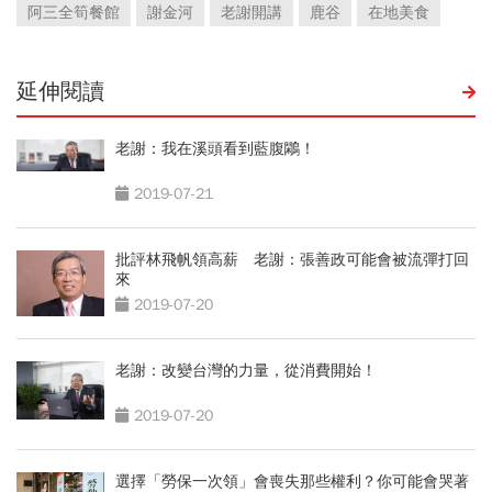
阿三全筍餐館
謝金河
老謝開講
鹿谷
在地美食
延伸閱讀
老謝：我在溪頭看到藍腹鷴！
2019-07-21
批評林飛帆領高薪 老謝：張善政可能會被流彈打回
來
2019-07-20
老謝：改變台灣的力量，從消費開始！
2019-07-20
選擇「勞保一次領」會喪失那些權利？你可能會哭著