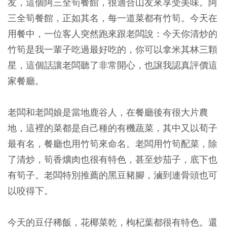
友，這個阿三全筍餐館，很適合山友來享受美味。阿
三全筍餐館，正如其名，每一道菜都有竹筍。今天在
用餐中，一位客人突然跑來跟老闆說：今天你清炒的
竹筍是我一輩子吃過最好吃的，你可以拿米其林三顆
星，這個話讓老闆聽了非常開心，也譲我認真評價這
家餐廳。
老闆和老闆娘是當地鹿谷人，在餐廳後有很大片農
地，這裡的菜都是自己種的有機蔬菜，其中又以荀子
最有名，餐廳也用竹筍來命名。老闆用竹筍配菜，除
了清炒，筍香爌肉也很有特色，甚至炒茄子，底下也
有筍子。老闆特別推薦的黑豆豬腳，滷到連骨頭也可
以咬得下。
今天的豆仔稀飯，花椰菜乾，枸杞葉都很有特色。還