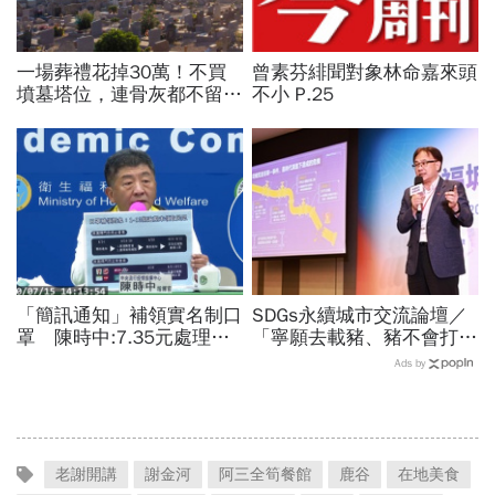
一場葬禮花掉30萬！不買
曾素芬緋聞對象林命嘉來頭
墳墓塔位，連骨灰都不留的
不小 P.25
「終極零葬」，讓子女從墓
地的重擔解放
「簡訊通知」補領實名制口
SDGs永續城市交流論壇／
罩 陳時中:7.35元處理費
「寧願去載豬、豬不會打
一率由政府負擔
1999」翻轉客運司機荒！
Ads by
桃園市4大倡議，重構公共
運輸DNA
老謝開講
謝金河
阿三全筍餐館
鹿谷
在地美食