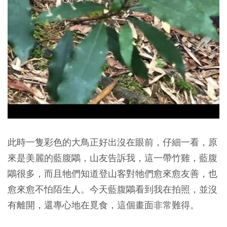
此時一隻彩色的大鳥正好出沒在眼前，仔細一看，原
來是美麗的藍腹鷴，山友告訴我，這一帶竹雞，藍腹
鷴很多，而且牠們知道登山客對牠們愈來愈友善，也
愈來愈不怕陌生人。今天藍腹鷴看到我在拍照，並沒
有離開，還專心地在覓食，這個畫面非常難得。