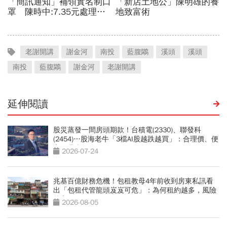
老謝開講
謝金河
南投
藍腹鷴
溪頭
溪頭
南投
藍腹鷴
謝金河
老謝開講
延伸閱讀
股災蒸發一間房頭期款！台積電(2330)、聯發科
(2454)…股海老牛「3檔AI股越跌越買」：合理價、便
宜價曝光
2026-07-24
兆基百億財務危機！包租教母4年前收到房東私訊看
出「包租代管龍頭岌岌可危」：為何租約越多，風險
越高？
2026-08-05