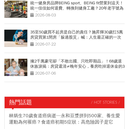
統一健身房品牌BEING sport、BEING fit營業到這天！
統一佳佳如何退費、轉換到健身工廠？20年老字號為
何退出
2026-08-03
35至50歲買不起房是自己的責任？施昇輝30歲扛5萬
房貸買第1間房「躲過股災」喊：人生最正確的一次
決定
2026-07-22
擁2千萬豪宅卻「不敢出國、只吃即期品」！68歲退
休族淚揭：房貸還清≠晚年安心，養房吃掉退休金的3
大誤算
2026-07-06
熱門話題
/ HOT STORIES /
林炳生70歲食道癌病逝…永和豆漿拼到500家、養生愛
運動為何罹癌？食道癌初期5症狀：高危險因子是它