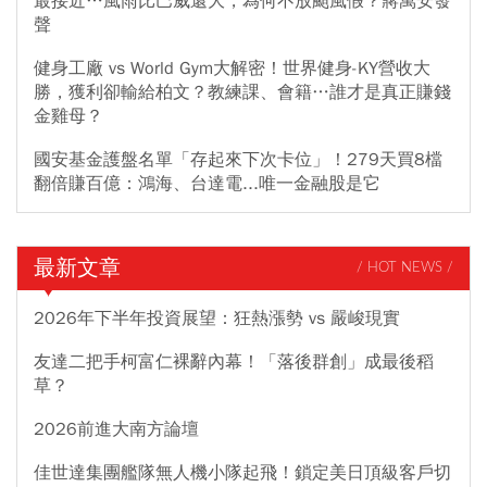
最接近…風雨比巴威還大，為何不放颱風假？蔣萬安發
聲
健身工廠 vs World Gym大解密！世界健身-KY營收大
勝，獲利卻輸給柏文？教練課、會籍…誰才是真正賺錢
金雞母？
國安基金護盤名單「存起來下次卡位」！279天買8檔
翻倍賺百億：鴻海、台達電...唯一金融股是它
最新文章
/ HOT NEWS /
2026年下半年投資展望：狂熱漲勢 vs 嚴峻現實
友達二把手柯富仁裸辭內幕！「落後群創」成最後稻
草？
2026前進大南方論壇
佳世達集團艦隊無人機小隊起飛！鎖定美日頂級客戶切