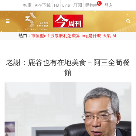
0
熱門：
市值型etf
股票股利怎麼算
esg是什麼
天氣
AI
老謝：鹿谷也有在地美食－阿三全筍餐
館