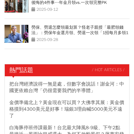
後悔的4件事…年金月領vs.一次領完整PK
2025-09-12
勞保、勞退怎麼領最划算？怪老子親授「最肥領錢
法」：勞保年金選月領、勞退一次領「1招每月多領1
倍」
2025-09-28
熱門話題
/ HOT ARTICLES /
把台灣經濟說得一無是處，但數字會說話！謝金河：中
國更依賴台灣「仍很需要我們的半導體」
金價準備北上？黃金現在可以買？大佛李其展：黃金價
格摸到4300美元是好事！瑞銀3理由喊5000美元不遠
了
白海豚停班停課最新！台北最大陣風8-9級、下午2點