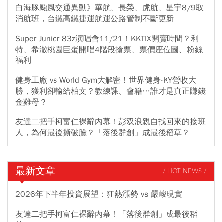
白海豚颱風交通異動》華航、長榮、虎航、星宇8/9取
消航班，台鐵高鐵捷運航運公路管制不斷更新
Super Junior 83z演唱會11/21！KKTIX開賣時間？利
特、希澈桃園巨蛋開唱4階段搶票、票價座位圖、粉絲
福利
健身工廠 vs World Gym大解密！世界健身-KY營收大
勝，獲利卻輸給柏文？教練課、會籍…誰才是真正賺錢
金雞母？
友達二把手柯富仁裸辭內幕！彭双浪親自找回來的接班
人，為何最後撕破臉？「落後群創」成最後稻草？
最新文章
/ HOT NEWS /
2026年下半年投資展望：狂熱漲勢 vs 嚴峻現實
友達二把手柯富仁裸辭內幕！「落後群創」成最後稻