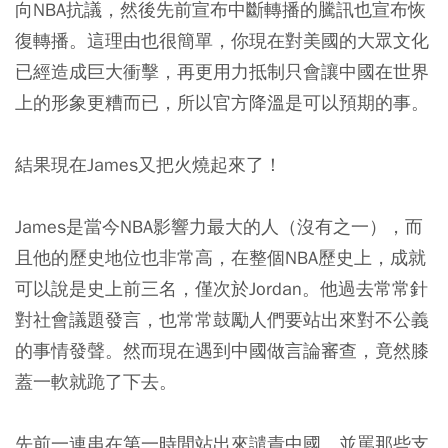
向NBA抗議，然後先前宣布中斷轉播的騰訊也宣布恢
復轉播。這理由也很簡單，你現在對美國的大眾文化
已經造成巨大衝擊，再更用力抵制只會讓中國在世界
上的形象更糟而已，所以官方降溫是可以預期的事
。
結果現在James又把火燒起來了！
James是當今NBA影響力最大的人（沒有之一），而
且他的歷史地位也非常高，在整個NBA歷史上，成就
可以說是史上前三名
，
僅次於Jordan。他過去常常針
對社會議題發言，也常常鼓勵人們要站出來對不公義
的事情發聲。然而現在遇到中國做言論審查，竟然膝
蓋一軟就跪了下去。
先前一連串在第一時間站出來譴責中國、並罵那些支