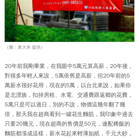
（圖：黃大米 提供）
20年前我剛畢業，在我眼中5萬元算高薪，20年後，
對很多年輕人來說，5萬依舊是高薪
，但20年前的5
萬薪水很好花用，現在的5萬，以台北來說，如果你
是北漂族，扣掉房租、水電、交通費跟返鄉的花費，
5萬只是可以過日，別的不說，物價這幾年翻了幾
倍，那天我在超商看到一罐花生麵筋，我印象中過去
只要20幾元，現在超商的售價是50元，連配稀飯的
麵筋都漲成這樣，薪水花起來輕薄如紙，千元大鈔，