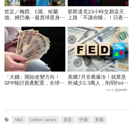
世足／梅西、C羅、哈蘭
那斯達克23小時交易這天
德、姆巴佩…最貴球星身價
上路「不讓你睡」！日夜盤
73億！選手排行出爐，法
時間、新舊制差異…圈內人
國560億是墊底球隊77倍
喊：下單前注意一風險
「大錢」開始改變方向！
美國7月非農爆冷！就業意
GPIF檢討資產配置，全球資
外減少2.3萬人，削弱Fed升
金流向恐迎重大變局
息機率...金價大漲逾7%，
Ads by
創7個月來最佳單周
NBA
LeBron James
莫雷
中國
美國