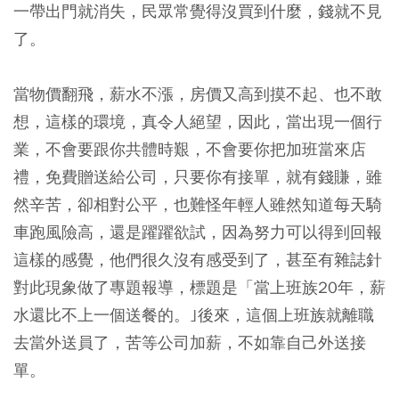
一帶出門就消失，民眾常覺得沒買到什麼，錢就不見
了。
當
物價翻飛，薪水不漲，房價又高到摸不起、也不敢
想，這樣的環境，真令人絕望，因此，當出現一個行
業，不會要跟你共體時艱，不會要你把加班當來店
禮，免費贈送給公司，只要你有接單，就有錢賺，雖
然辛苦，卻相對公平
，也難怪年輕人雖然知道每天騎
車跑風險高，還是躍躍欲試，因為努力可以得到回報
這樣的感覺，他們很久沒有感受到了，甚至有雜誌針
對此現象做了專題報導，標題是「當上班族20年，薪
水還比不上一個送餐的。｣後來，這個
上班族就離職
去當外送員了，苦等公司加薪，不如靠自己外送接
單
。