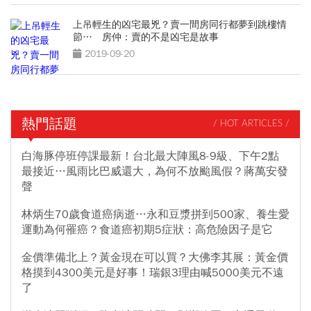
上吊輕生的凶宅最兇？賣一間房同行都夢到跳樓情
節… 房仲：賣的不是凶宅是故事
2019-09-20
熱門話題
/ HOT ARTICLES /
白海豚停班停課最新！台北最大陣風8-9級、下午2點
最接近…風雨比巴威還大，為何不放颱風假？蔣萬安發
聲
林炳生70歲食道癌病逝…永和豆漿拼到500家、養生愛
運動為何罹癌？食道癌初期5症狀：高危險因子是它
金價準備北上？黃金現在可以買？大佛李其展：黃金價
格摸到4300美元是好事！瑞銀3理由喊5000美元不遠
了