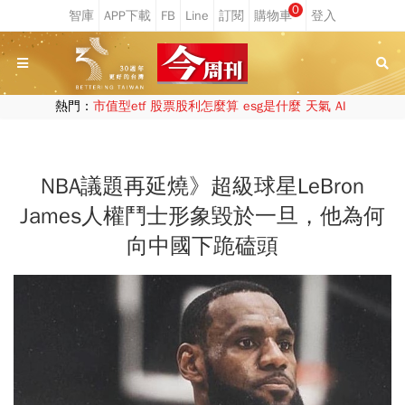
0
熱門：
市值型etf
股票股利怎麼算
esg是什麼
天氣
AI
NBA議題再延燒》超級球星LeBron
James人權鬥士形象毀於一旦，他為何
向中國下跪磕頭