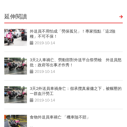
延伸閱讀
外送員不用怕成「勞保孤兒」！專家指點「這2險
種」不可不保！
2019-10-14
3天2人車禍亡、勞動部對外送平台祭勞檢 外送員怒
批：政府等出事才作秀！
2019-10-14
3天2外送員車禍身亡：假承攬真雇傭之下，被輾壓的
一群血汗勞工
2019-10-14
食物外送員車禍亡 「機車險不賠」