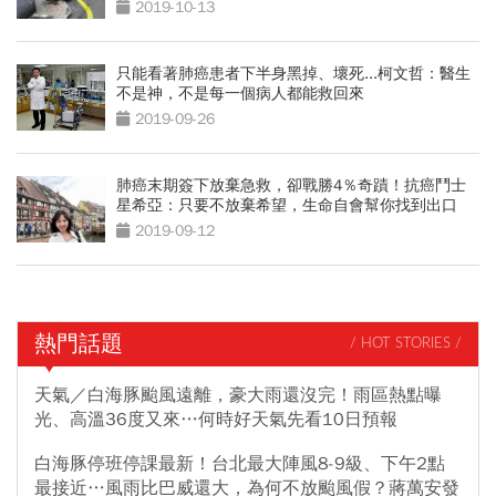
2019-10-13
只能看著肺癌患者下半身黑掉、壞死...柯文哲：醫生
不是神，不是每一個病人都能救回來
2019-09-26
肺癌末期簽下放棄急救，卻戰勝4％奇蹟！抗癌鬥士
星希亞：只要不放棄希望，生命自會幫你找到出口
2019-09-12
熱門話題
/ HOT STORIES /
天氣／白海豚颱風遠離，豪大雨還沒完！雨區熱點曝
光、高溫36度又來…何時好天氣先看10日預報
白海豚停班停課最新！台北最大陣風8-9級、下午2點
最接近…風雨比巴威還大，為何不放颱風假？蔣萬安發