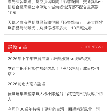
漢光演習斷網、防空演習時間！影響範圍、交通異動…
捷運台鐵高鐵公車停駛？城鎮韌性演習不配合最高罰
15萬
天氣／白海豚颱風最新路徑圖「陸警準備」！豪大雨紫
爆影響時間曝光，颱風假機率多大，10日報先看
最新文章
/ HOT NEWS /
2026年下半年投資展望：狂熱漲勢 vs 嚴峻現實
友達二把手柯富仁裸辭內幕！「落後群創」成最後稻
草？
2026前進大南方論壇
佳世達集團艦隊無人機小隊起飛！鎖定美日頂級客戶切
入
今周刊30週年特輯｜更好的台灣：回望精彩風雲，預