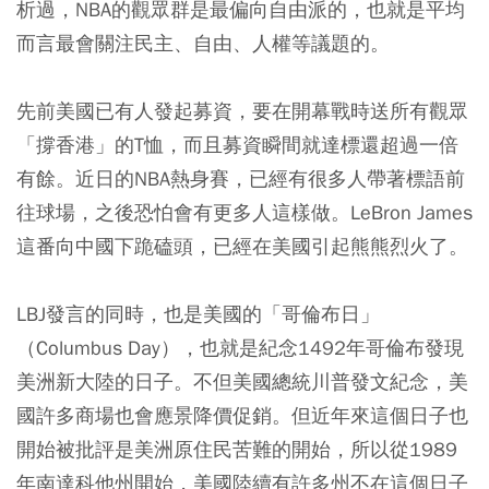
析過，
NBA的觀眾群是最偏向自由派的，也就是平均
而言最會關注民主、自由、人權等議題的。
先前
美國已有人發起募資，要在開幕戰時送所有觀眾
「撐香港」的T恤，而且募資瞬間就達標還超過一倍
有餘。近日的NBA熱身賽，已經有很多人帶著標語前
往球場，之後恐怕會有更多人這樣做。LeBron James
這番向中國下跪磕頭，已經在美國引起熊熊烈火了。
LBJ發言的同時，也是美國的「哥倫布日」
（Columbus Day），也就是紀念1492年哥倫布發現
美洲新大陸的日子。不但美國總統川普發文紀念，美
國許多商場也會應景降價促銷。但近年來這個日子也
開始被批評是美洲原住民苦難的開始，所以從1989
年南達科他州開始，美國陸續有許多州不在這個日子