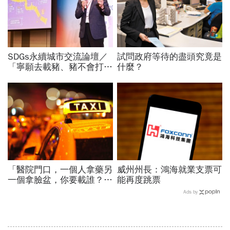
SDGs永續城市交流論壇／
試問政府等待的盡頭究竟是
「寧願去載豬、豬不會打
什麼？
1999」翻轉客運司機荒！
桃園市4大倡議，重構公共
運輸DNA
「醫院門口，一個人拿藥另
威州州長：鴻海就業支票可
一個拿臉盆，你要載誰？」
能再度跳票
一個計程車司機給我們上了
Ads by
13年的MBA課