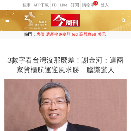
0
熱門：
房價
遺產稅免稅額
fed
高股息etf
美元
3數字看台灣沒那麼差！謝金河：這兩
家貨櫃航運逆風求勝 膽識驚人