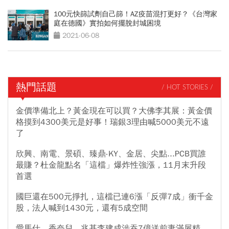
100元快篩試劑自己篩！AZ疫苗混打更好？《台灣家
庭在德國》實拍如何擺脫封城困境
2021-06-08
熱門話題
/ HOT STORIES /
金價準備北上？黃金現在可以買？大佛李其展：黃金價
格摸到4300美元是好事！瑞銀3理由喊5000美元不遠
了
欣興、南電、景碩、臻鼎-KY、金居、尖點...PCB買誰
最賺？杜金龍點名「這檔」爆炸性強漲，11月末升段
首選
國巨還在500元掙扎，這檔已連6漲「反彈7成」衝千金
股，法人喊到1430元，還有5成空間
愛馬仕、香奈兒...兆基李建成涉吞7億送前妻滿屋精