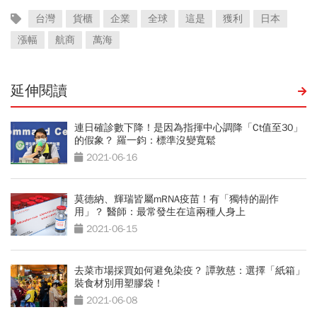
台灣
貨櫃
企業
全球
這是
獲利
日本
漲幅
航商
萬海
延伸閱讀
連日確診數下降！是因為指揮中心調降「Ct值至30」
的假象？ 羅一鈞：標準沒變寬鬆
2021-06-16
莫德納、輝瑞皆屬mRNA疫苗！有「獨特的副作
用」？ 醫師：最常發生在這兩種人身上
2021-06-15
去菜市場採買如何避免染疫？ 譚敦慈：選擇「紙箱」
裝食材別用塑膠袋！
2021-06-08