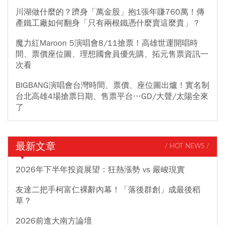
川湖做什麼的？躋身「萬金股」抱1張年賺760萬！傳
產鐵工廠如何翻身「只有兩根鐵憑什麼賣這麼貴」？
魔力紅Maroon 5演唱會8/11搶票！高雄世運開唱時
間、票價座位圖、理想國會員優先購、拓元售票資訊一
次看
BIGBANG演唱會台灣時間、票價、座位圖出爐！實名制
台北高雄4場搶票日期、售票平台…GD/大聲/太陽全來
了
最新文章
/ HOT NEWS /
2026年下半年投資展望：狂熱漲勢 vs 嚴峻現實
友達二把手柯富仁裸辭內幕！「落後群創」成最後稻
草？
2026前進大南方論壇