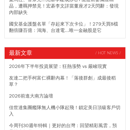
品，遭羈押禁見！宏碁李文詳當董座才2天閃辭：發現
內部缺失
國安基金護盤名單「存起來下次卡位」！279天買8檔
翻倍賺百億：鴻海、台達電...唯一金融股是它
最新文章
/ HOT NEWS /
2026年下半年投資展望：狂熱漲勢 vs 嚴峻現實
友達二把手柯富仁裸辭內幕！「落後群創」成最後稻
草？
2026前進大南方論壇
佳世達集團艦隊無人機小隊起飛！鎖定美日頂級客戶切
入
今周刊30週年特輯｜更好的台灣：回望精彩風雲，預