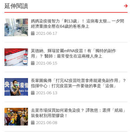
延伸閱讀
媽媽染疫後智力「剩13歲」！ 這病毒太狠... 一夕間
經濟重擔全壓在64歲的爸爸身上
2021-06-17
莫德納、輝瑞皆屬mRNA疫苗！有「獨特的副作
用」？ 醫師：最常發生在這兩種人身上
2021-06-15
長輩圖瘋傳「打完AZ疫苗吃普拿疼能避免副作用」？
指揮中心：打完疫苗第一件要做的事是「這個」
2021-06-13
去菜市場採買如何避免染疫？ 譚敦慈：選擇「紙箱」
裝食材別用塑膠袋！
2021-06-08