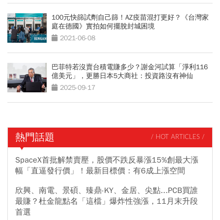
100元快篩試劑自己篩！AZ疫苗混打更好？《台灣家
庭在德國》實拍如何擺脫封城困境
2021-06-08
巴菲特若沒賣台積電賺多少？謝金河試算「淨利116
億美元」，更勝日本5大商社：投資路沒有神仙
2025-09-17
熱門話題
/ HOT ARTICLES /
SpaceX首批解禁賣壓，股價不跌反暴漲15%創最大漲
幅「直逼發行價」！最新目標價：有6成上漲空間
欣興、南電、景碩、臻鼎-KY、金居、尖點...PCB買誰
最賺？杜金龍點名「這檔」爆炸性強漲，11月末升段
首選