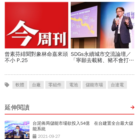
軟體
台廠
零組件
電池
儲能市場
台達電
延伸閱讀
台泥佈局儲能市場欲投入54億 在台建置全台最大儲
能系統
2021-09-27