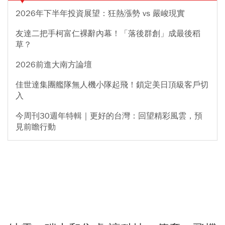
2026年下半年投資展望：狂熱漲勢 vs 嚴峻現實
友達二把手柯富仁裸辭內幕！「落後群創」成最後稻
草？
2026前進大南方論壇
佳世達集團艦隊無人機小隊起飛！鎖定美日頂級客戶切
入
今周刊30週年特輯｜更好的台灣：回望精彩風雲，預
見前瞻行動