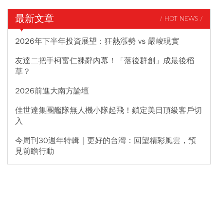
最新文章
/ HOT NEWS /
2026年下半年投資展望：狂熱漲勢 vs 嚴峻現實
友達二把手柯富仁裸辭內幕！「落後群創」成最後稻
草？
2026前進大南方論壇
佳世達集團艦隊無人機小隊起飛！鎖定美日頂級客戶切
入
今周刊30週年特輯｜更好的台灣：回望精彩風雲，預
見前瞻行動