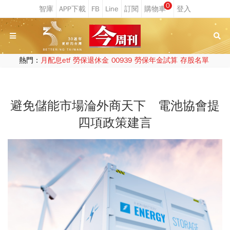
0
熱門：
月配息etf
勞保退休金
00939
勞保年金試算
存股名單
避免儲能市場淪外商天下 電池協會提
四項政策建言