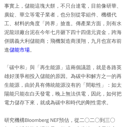
事實上，儲能這塊大餅，不只台達電，目前像研華、
廣錠、華立等電子業者，也分別從零組件、機櫃代
工、材料的角度「跨界」搶進。傳產業方面，則有水
泥龍頭廠台泥在今年七月砸下四十四億元資金，跨海
併購義大利儲能商；飛機製造商漢翔，九月也宣布前
進
儲能市場
。
「碳中和」與「再生能源」這兩個議題，就是各路英
雄好漢爭相投入儲能的原因。為碳中和解方之一的再
生能源，由於具有傳統能源沒有的「間歇性」：如太
陽能只能在白天發電，晚上無法供電，因此，如何把
電力儲存下來，就成為碳中和時代的剛性需求。
研究機構Bloomberg NEF預估，從二○二○到三○