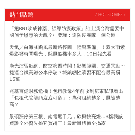
熱門話題
/ HOT STORIES /
「把BNT吹成神藥、誤導防疫政策」誰上演台灣需要中
國施予恩惠的大戲？杜奕瑾：還防疫團隊一個公道
天氣／白海豚颱風最新路徑圖「陸警準備」！豪大雨紫
爆影響時間曝光，颱風假機率多大，10日報先看
漢光演習斷網、防空演習時間！影響範圍、交通異動…
捷運台鐵高鐵公車停駛？城鎮韌性演習不配合最高罰
15萬
兆基百億財務危機！包租教母4年前收到房東私訊看出
「包租代管龍頭岌岌可危」：為何租約越多，風險越
高？
景碩漲停第三根、南電返千元，欣興快亮燈...3檔我該
買誰？外資先挑它買超了！最新目標價全揭露