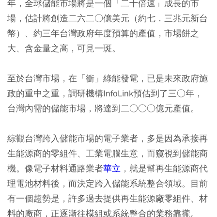
年，全球儲能市場將是一個「二十倍速」成長的市
場，估計將創造二六二○億美元（約七．三兆元新台
幣）、約三年台灣政府年度預算的產值，市場餅之
大、含金量之高，可見一斑。
至於台灣市場，在「衝」綠能發電，已是未來政府施
政的重中之重，調研機構InfoLink預估到了三○年，
台灣內需的儲能市場，將達到二○○○億元產值。
綜觀台灣跨入儲能市場的電子業者，多是因為承接再
生能源商的零組件、工業電腦生意，而窺視到儲能商
機。像電子材料通路業者
華立
，就是幫再生能源商代
理電池材料後，而決定跨入儲能系統整合領域。目前
有一個趨勢是，許多過去提供再生能源廠零組件、材
料的廠商，正逐漸往模組或系統整合的業務靠攏。