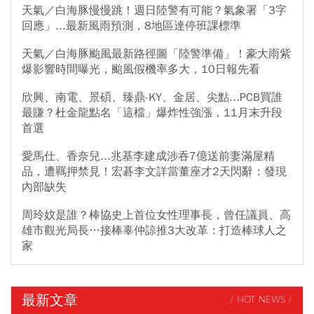
天氣／白海豚慢慢跳！週日陸警有可能？氣象署「3字
回應」...最新風雨預測，8地區達停班課標準
天氣／白海豚颱風最新路徑圖「陸警準備」！豪大雨紫
爆影響時間曝光，颱風假機率多大，10日報先看
欣興、南電、景碩、臻鼎-KY、金居、尖點...PCB買誰
最賺？杜金龍點名「這檔」爆炸性強漲，11月末升段
首選
愛馬仕、香奈兒...兆基李建成涉吞7億送前妻滿屋精
品，遭羈押禁見！宏碁李文詳當董座才2天閃辭：發現
內部缺失
周玲妏是誰？棒協史上首位女性理事長，曾任議員、高
雄市觀光局長…接棒辜仲諒推3大改革：打造棒球人之
家
最新文章
/ HOT NEWS /