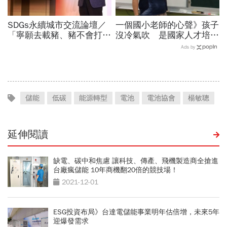
SDGs永續城市交流論壇／
一個國小老師的心聲》孩子
「寧願去載豬、豬不會打
沒冷氣吹 是國家人才培育
1999」翻轉客運司機荒！
問題
Ads by
桃園市4大倡議，重構公共
運輸DNA
儲能
低碳
能源轉型
電池
電池協會
楊敏聰
延伸閱讀
缺電、碳中和焦慮 讓科技、傳產、飛機製造商全搶進
台廠瘋儲能 10年商機翻20倍的競技場！
2021-12-01
ESG投資布局》台達電儲能事業明年估倍增，未來5年
迎爆發需求