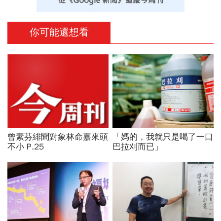
你可能還想看
曾素芬緋聞對象林命嘉來頭
「媽的，我就只是喝了一口
不小 P.25
巴拉刈而已」