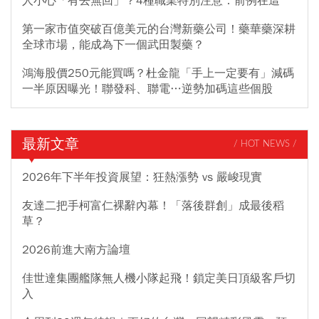
人小心「有去無回」？4種職業特別注意：前例在這
第一家市值突破百億美元的台灣新藥公司！藥華藥深耕
全球市場，能成為下一個武田製藥？
鴻海股價250元能買嗎？杜金龍「手上一定要有」減碼
一半原因曝光！聯發科、聯電…逆勢加碼這些個股
最新文章
/ HOT NEWS /
2026年下半年投資展望：狂熱漲勢 vs 嚴峻現實
友達二把手柯富仁裸辭內幕！「落後群創」成最後稻
草？
2026前進大南方論壇
佳世達集團艦隊無人機小隊起飛！鎖定美日頂級客戶切
入