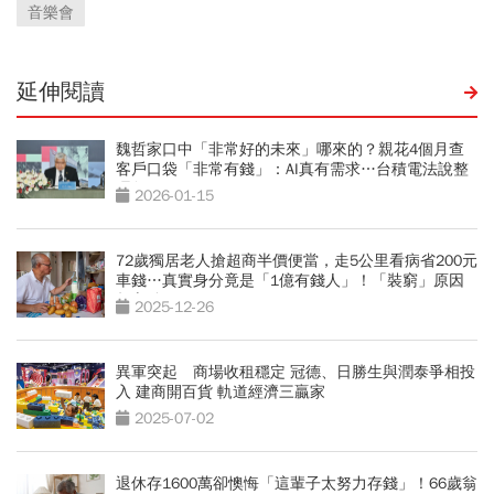
音樂會
延伸閱讀
魏哲家口中「非常好的未來」哪來的？親花4個月查
客戶口袋「非常有錢」：AI真有需求…台積電法說整
理包
2026-01-15
72歲獨居老人搶超商半價便當，走5公里看病省200元
車錢…真實身分竟是「1億有錢人」！「裝窮」原因
超心酸
2025-12-26
異軍突起 商場收租穩定 冠德、日勝生與潤泰爭相投
入 建商開百貨 軌道經濟三贏家
2025-07-02
退休存1600萬卻懊悔「這輩子太努力存錢」！66歲翁