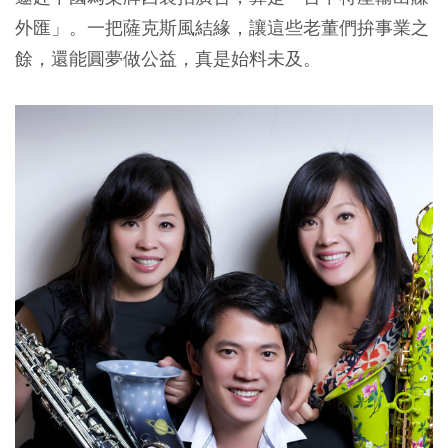
外匯」。一把薩克斯風結緣，讓這些老董們拚事業之
餘，還能圓夢做公益，真是始料未及。