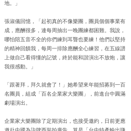
地。」
張淑儀回憶，「起初真的不像樂團，團員個個事業有
成，應酬很多，連每周抽出一晚團練都困難。我說，
哪怕陪五音不全的你們練到耳聾也要練！他們以堅持
的精神回饋我，每周一排除應酬全心練習，在五線譜
上做自己看得懂的記號，終於能和諧演出不放炮，讓
我很感動。」
「跟著拜，拜久就會了！」她希望來年能招募到一百
名團員，組成「百名企業家大樂團」，前進台中圓滿
劇場演出。
企業家大樂團除了定期演出，也接受邀約，日前更應
邀赴中國為柒牌西裝拍廣告，算是「台中特產輸出賺