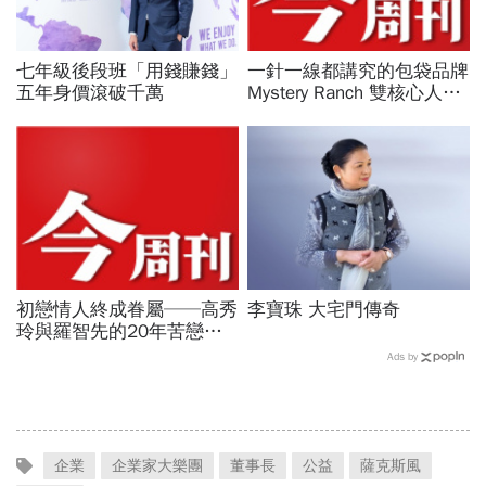
七年級後段班「用錢賺錢」
一針一線都講究的包袋品牌
五年身價滾破千萬
Mystery Ranch 雙核心人物
專訪
初戀情人終成眷屬──高秀
李寶珠 大宅門傳奇
玲與羅智先的20年苦戀
P.64
Ads by
企業
企業家大樂團
董事長
公益
薩克斯風