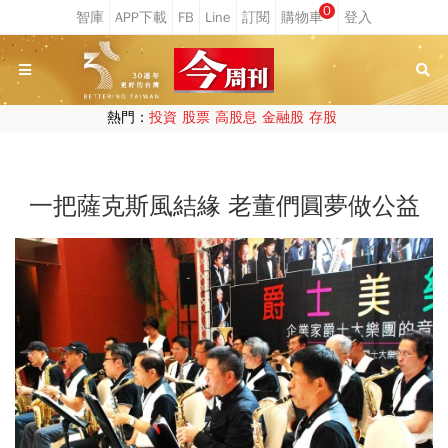
0
熱門：
投資
股票
高股息
金融股
存股
一把薩克斯風結緣 老董們圓夢做公益