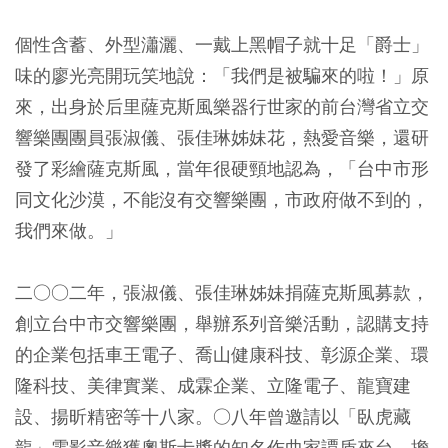
個性含蓄、外型瀟灑、一戴上黑帽子就十足「爵士」
味的廖光亮開玩笑地說：「我們是被騙來的啦！」原
來，出身於后里薩克斯風樂器行世家的前台灣省立交
響樂團團員張淑儀、張佳琳姊妹花，熱愛音樂，還研
發了彩繪薩克斯風，當年很硬頸地認為，「台中市形
同文化沙漠，不能沒有交響樂團，市政府做不到的，
我們來做。」
二○○二年，張淑儀、張佳琳姊妹捐薩克斯風募款，
創立台中市交響樂團，舉辦系列音樂活動，認購支持
的企業包括車王電子、喬山健康科技、彰源企業、環
隆科技、美律實業、成霖企業、立隆電子、龍寶建
設、揚昕精密等十八家。○八年曾邀請以「臥虎藏
龍」電影音樂獲奧斯卡獎的知名作曲家譚盾來台，擔