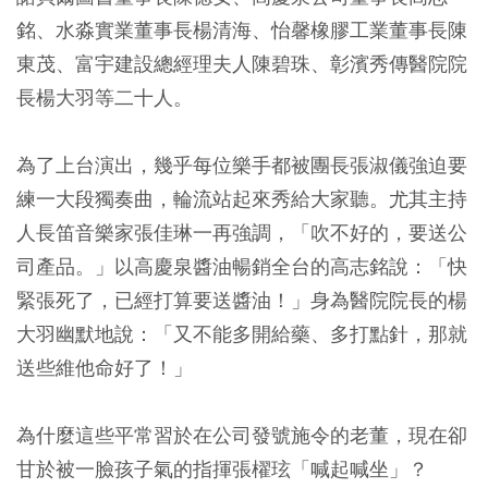
銘、水淼實業董事長楊清海、怡馨橡膠工業董事長陳
東茂、富宇建設總經理夫人陳碧珠、彰濱秀傳醫院院
長楊大羽等二十人。
為了上台演出，幾乎每位樂手都被團長張淑儀強迫要
練一大段獨奏曲，輪流站起來秀給大家聽。尤其主持
人長笛音樂家張佳琳一再強調，「吹不好的，要送公
司產品。」以高慶泉醬油暢銷全台的高志銘說：「快
緊張死了，已經打算要送醬油！」身為醫院院長的楊
大羽幽默地說：「又不能多開給藥、多打點針，那就
送些維他命好了！」
為什麼這些平常習於在公司發號施令的老董，現在卻
甘於被一臉孩子氣的指揮張櫂玹「喊起喊坐」？