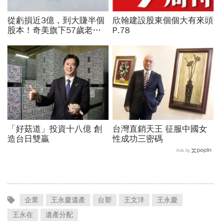
從虧損近3億，到大賺半個
欣翰建設股東個個大有來頭
股本！奇美旗下57歲老
P.78
店 如何變身「小金雞」？
「好菇道」投資十八億 創
台灣直銷天王 征服中國女
造台日雙贏
性成功三密碼
Ads by
企業
王永慶遺產
台塑
王文洋
王永慶
王永在
遺產分配