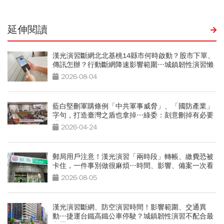
延伸閱讀
漢光演習斷網北北基桃14縣市何時啟動？股市下單、
傳訊怎辦？行動斷網降速影響範圍…城鎮韌性演習懶
人包
2026-08-04
藍白堅刪軍購條例「中共軍事威脅」、「國防產業」
字句，打造臺灣之盾也拿掉…綠委：刻意刪掉有必要
嗎
2026-04-24
郵局用戶注意！漢光演習「兩時段」轉帳、繳費恐被
卡住，一件事別做很麻煩…時間、影響、備案一次看
2026-08-05
漢光演習斷網、防空演習時間！影響範圍、交通異
動…捷運台鐵高鐵公車停駛？城鎮韌性演習不配合最