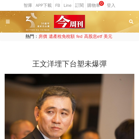
0
熱門：
房價
遺產稅免稅額
fed
高股息etf
美元
王文洋埋下台塑未爆彈