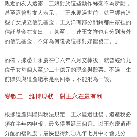
親近的友人透露，三娘對於這些動作絲毫不為所動，
甚至還曾對友人表示，「王永慶過世前，就已經替這
些子女成立信託基金，王文洋有部分開銷都由家裡的
信託基金在支出。」甚至，「連王文祥也有分到海外
的信託基金，不知為何還要這樣對媒體發言。」
的確，據悉王永慶在○六年六月交棒後，就曾經給九
位子女每個人至少二十億元的現金與股票。不過，生
前贈與與遺產繼承是兩回事，不能混為一談。
變數二 維持現狀 對王永在最有利
根據遺產與贈與稅法規定，王永慶過世後，遺產稅必
須在半年內申報，最多得展延三個月。以王永慶遺產
分配的複雜度，最快也得到○九年七月中才會見分