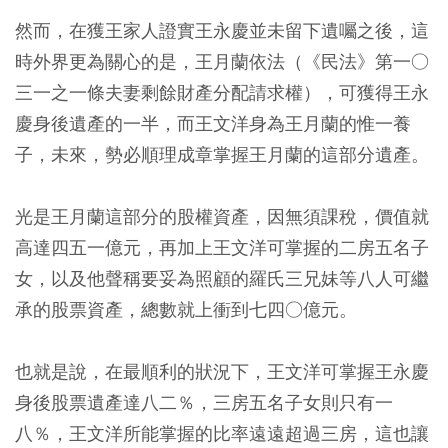
然而，在獲王家人證實王永慶並未留下遺囑之後，這
時外界更為關心的是，王月蘭依法（《民法》第一○
三一之一條夫妻剩餘財產分配請求權），可獲得王永
慶身後遺產的一半，而王文洋身為王月蘭的惟一養
子，未來，勢必順理成章掌握王月蘭的這部分遺產。
光是王月蘭這部分的股權資產，因無須課稅，價值就
高達四五一億元，再加上王文洋可掌握的二房五名子
女，以及他聲稱要妥為照顧的羅氏三兄妹等八人可繼
承的股票資產，總數就上衝到七四○億元。
也就是說，在最順利的狀況下，王文洋可掌握王永慶
身後股票遺產達八二％，三房五名子女則只有一
八％，王文洋所能掌握的比率遠遠超過三房，這也讓