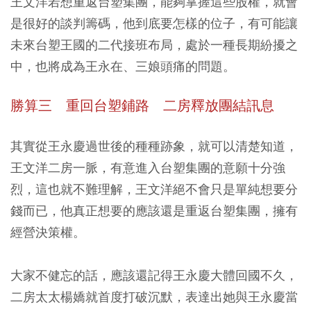
王文洋若想重返台塑集團，能夠掌握這些股權，就會
是很好的談判籌碼，他到底要怎樣的位子，有可能讓
未來台塑王國的二代接班布局，處於一種長期紛擾之
中，也將成為王永在、三娘頭痛的問題。
勝算三 重回台塑鋪路 二房釋放團結訊息
其實從王永慶過世後的種種跡象，就可以清楚知道，
王文洋二房一脈，有意進入台塑集團的意願十分強
烈，這也就不難理解，王文洋絕不會只是單純想要分
錢而已，他真正想要的應該還是重返台塑集團，擁有
經營決策權。
大家不健忘的話，應該還記得王永慶大體回國不久，
二房太太楊嬌就首度打破沉默，表達出她與王永慶當