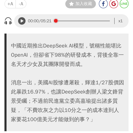
+A
-A
加入收藏
00:00
/05:21
x1
中國近期推出DeepSeek AI模型，號稱性能堪比
OpenAI，但卻省下98%的研發成本，背後全靠一
名天才少女及其團隊開發而成。
消息一出，美國AI股慘遭屠殺，輝達1/27股價因
此暴跌16.97%，也讓DeepSeek創辦人梁文鋒背
景受矚；不過前民進黨立委高嘉瑜提出諸多質
疑，「不費吹灰之力以10分之一的成本達到人
家要花100億美元才能做到的事？」