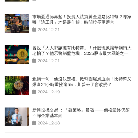
市場憂通膨再起！投資人該買黃金還是比特幣？專家
曝「這工具」才是最佳解：時間拉長更適合
2024-12-21
曾說「人人都該擁有比特幣」！什麼現象讓華爾街大
老怕了？他示警崩盤危機：2025股市最大風險之一
2024-12-21
鮑爾一句「他沒決定權」掀幣圈腥風血雨！比特幣又
爆倉24小時重挫逾5%，川普來了會改變？
2024-12-19
新興投機交易 ：「微策略」暴漲 ——價格最終仍須
回歸企業基本面
2024-12-18