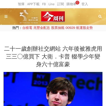
0
熱門：
台積電
兆豐金配息
股票抽籤
00929
航運股走勢
二十一歲創辦社交網站 六年後被雅虎用
三三○億買下 大衛．卡普 輟學少年變
身六十億富豪