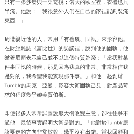
只有一張沙發與一架電視；偌大的臥室裡，衣櫃也只
半滿。他說：「我很意外人們在自己的家裡能夠裝滿
東西。」
周遭親近他的人，常用「有禮貌、固執」來形容他。
在財經雜誌《富比世》的訪談裡，說到他的固執，他
皺著眉頭表示自己並不以這個特質為榮：「當我對某
件事固執的時候，那是因為我真的非常、非常相信我
是對的，我希望我能實現那件事。」和他一起創辦
Tumblr的馬克．亞曼，形容大衛固執己見，對產品苛
求的程度幾乎媲美賈伯斯。
即使很多人常常試圖說服大衛改變主意，卻往往爭不
過他，最後事實證明大衛是對的。「他對於Tumblr應
該要走的方向非常敏銳，幾乎沒有出錯。當我回顧和