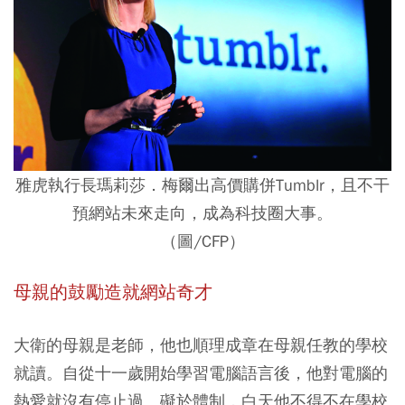
雅虎執行長瑪莉莎．梅爾出高價購併Tumblr，且不干
預網站未來走向，成為科技圈大事。
（圖/CFP）
母親的鼓勵造就網站奇才
大衛的母親是老師，他也順理成章在母親任教的學校
就讀。自從十一歲開始學習電腦語言後，他對電腦的
熱愛就沒有停止過。礙於體制，白天他不得不在學校