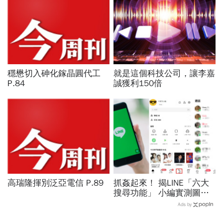
穩懋切入砷化鎵晶圓代工
就是這個科技公司，讓李嘉
P.84
誠獲利150倍
高瑞隆揮別泛亞電信 P.89
抓姦起來！ 揭LINE「六大
搜尋功能」 小編實測圖文
懶人包
Ads by