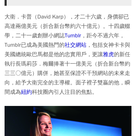
大衛．卡普（David Karp），才二十六歲，身價卻已
高達兩億美元（折合新台幣約六十億元）。十四歲輟
學，二十一歲創辦小網誌
Tumblr
，距今不過六年，
Tumblr已成為美國熱門的
社交網站
，包括女神卡卡與
美國總統歐巴馬都是他的忠實用戶，更讓
雅虎
的新任
執行長瑪莉莎．梅爾捧著十一億美元（折合新台幣約
三三○億元）購併，她甚至保證不干預網站的未來走
向，給予大衛完全的主導權。面子裡子雙贏的他，瞬
間成為
紐約
科技圈內引人注目的焦點。