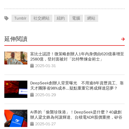
Tumblr
社交網站
紐約
電腦
網站
延伸閱讀
富比士認證！微策略創辦人1年內身價由620億暴增至
2580億，登封面被封「比特幣煉金術士」
2025-01-31
DeepSeek創辦人背景曝光 不用逾8年資歷員工、靠
天才團隊省98%成本...疑點重重它將成輝達惡夢？
2025-01-29
AI界的「偷襲珍珠港」！DeepSeek是什麼？40歲創
辦人梁文鋒為何讓輝達、台積電ADR股價重挫，矽谷
大佬害怕？
2025-01-27