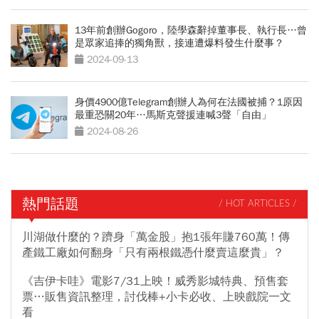
13年前創辦Gogoro，陸學森辭掉董事長、執行長…曾
是眾家追捧的獨角獸，接連遭爆料發生什麼事？
2024-09-13
身價4900億Telegram創辦人為何在法國被捕？1原因
最重恐關20年…馬斯克聲援連喊3聲「自由」
2024-08-26
熱門話題
/ HOT ARTICLES /
川湖做什麼的？躋身「萬金股」抱1張年賺760萬！傳
產鐵工廠如何翻身「只有兩根鐵憑什麼賣這麼貴」？
《吉伊卡哇》電影7/31上映！威秀影城特典、預售套
票…販售資訊整理，討伐棒+小卡必收、上映戲院一文
看