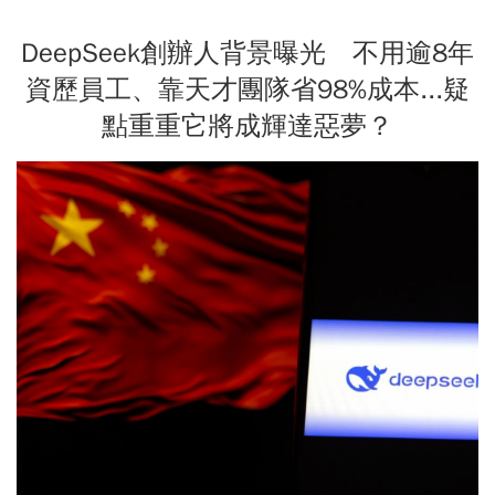
DeepSeek創辦人背景曝光 不用逾8年
資歷員工、靠天才團隊省98%成本...疑
點重重它將成輝達惡夢？