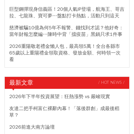
巨型鋼彈現身信義區！20個人氣IP登場，航海王、哥吉
拉、七龍珠、寶可夢…盤點打卡熱點，活動只到這天
慈濟被騙10億為何5年不報警、錢找到才認？他好奇：
當年財報怎麼編…陳時中背「擋疫苗」黑鍋只求1件事
2026重陽敬老禮金懶人包，最高領5萬！全台各縣市
65歲以上重陽禮金領取資格、發放金額、何時領一次
看
最新文章
/ HOT NEWS /
2026年下半年投資展望：狂熱漲勢 vs 嚴峻現實
友達二把手柯富仁裸辭內幕！「落後群創」成最後稻
草？
2026前進大南方論壇