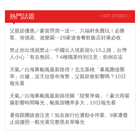
熱門話題
/ HOT STORIES /
父親節優惠／麥當勞買一送一、六福村免費玩！必勝
客、肯德基、遊樂園…29家速食餐飲飯店好康必收
禁止你出境就禁止…中國出入境新規9/15上路，台灣
人小心「有去無回」？4種職業特別注意：前例在這
天氣／白海豚颱風最新路徑！北北基桃「暴風圈侵襲
率」出爐，這天估發布海警，父親節會影響嗎？10日
報先看
天氣／白海豚颱風最新路徑圖「陸警準備」！豪大雨紫
爆影響時間曝光，颱風假機率多大，10日報先看
暑假跟團旅遊注意！知名旅行社遭勒令停業、9家遭廢
止或撤照…觀光署完整黑名單曝光