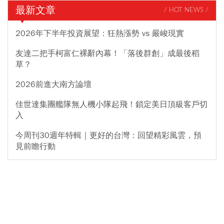
最新文章
/ HOT NEWS /
2026年下半年投資展望：狂熱漲勢 vs 嚴峻現實
友達二把手柯富仁裸辭內幕！「落後群創」成最後稻
草？
2026前進大南方論壇
佳世達集團艦隊無人機小隊起飛！鎖定美日頂級客戶切
入
今周刊30週年特輯｜更好的台灣：回望精彩風雲，預
見前瞻行動