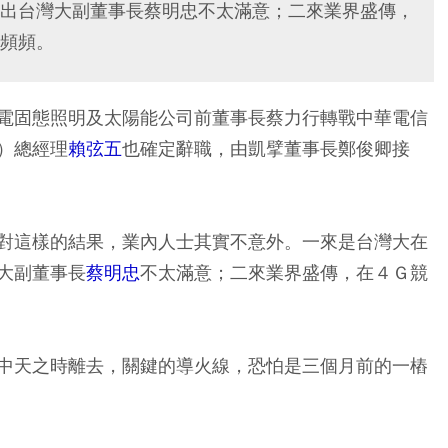
出台灣大副董事長蔡明忠不太滿意；二來業界盛傳，
頻頻。
電固態照明及太陽能公司前董事長蔡力行轉戰中華電信
）總經理
賴弦五
也確定辭職，由凱擘董事長鄭俊卿接
對這樣的結果，業內人士其實不意外。一來是台灣大在
大副董事長
蔡明忠
不太滿意；二來業界盛傳，在４Ｇ競
中天之時離去，關鍵的導火線，恐怕是三個月前的一樁