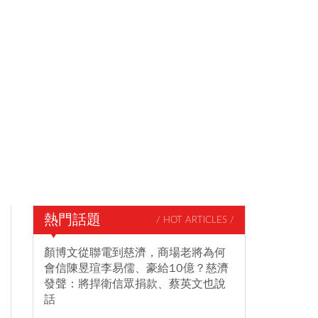
熱門話題
/ HOT ARTICLES /
顏博文從聯電到慈濟，商場老將為何
會信陳昱瑄李易儒、豪給10億？慈濟
發聲：將捍衛信眾捐款、蔡英文也說
話