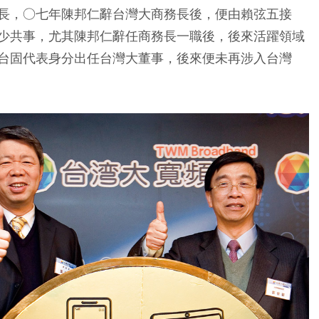
長，○七年陳邦仁辭台灣大商務長後，便由賴弦五接
少共事，尤其陳邦仁辭任商務長一職後，後來活躍領域
台固代表身分出任台灣大董事，後來便未再涉入台灣