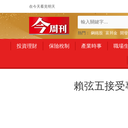
在今天看見明天
熱門：
鋼鐵股
富邦金
開發
投資理財
保險稅制
產業時事
職場
賴弦五接受