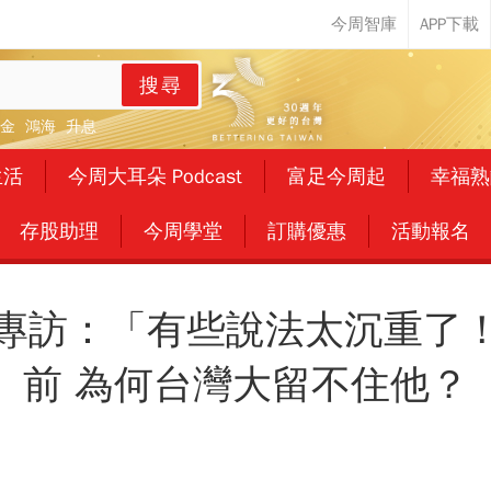
搜尋
金
鴻海
升息
生活
今周大耳朵 Podcast
富足今周起
幸福熟
存股助理
今周學堂
訂購優惠
活動報名
專訪：「有些說法太沉重了
前 為何台灣大留不住他？