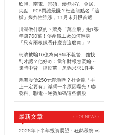
欣興、南電、景碩、臻鼎-KY、金居、
尖點...PCB買誰最賺？杜金龍點名「這
檔」爆炸性強漲，11月末升段首選
川湖做什麼的？躋身「萬金股」抱1張
年賺760萬！傳產鐵工廠如何翻身
「只有兩根鐵憑什麼賣這麼貴」？
慈濟被騙10億為何5年不報警、錢找
到才認？他好奇：當年財報怎麼編…
陳時中背「擋疫苗」黑鍋只求1件事
鴻海股價250元能買嗎？杜金龍「手
上一定要有」減碼一半原因曝光！聯
發科、聯電…逆勢加碼這些個股
最新文章
/ HOT NEWS /
2026年下半年投資展望：狂熱漲勢 vs