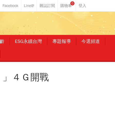
0
齡
ESG永續台灣
專題報導
今選頻道
！」４Ｇ開戰