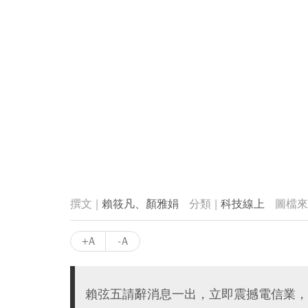
賴筱凡、顏雅娟
科技線上
+A
-A
賴弦五請辭消息一出，立即震撼電信業，