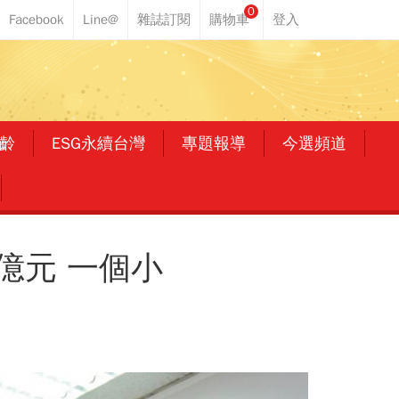
0
齡
ESG永續台灣
專題報導
今選頻道
億元 一個小