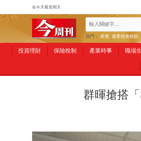
在今天看見明天
熱門：
房價
遺產稅免稅額
投資理財
保險稅制
產業時事
職場
群暉搶搭「