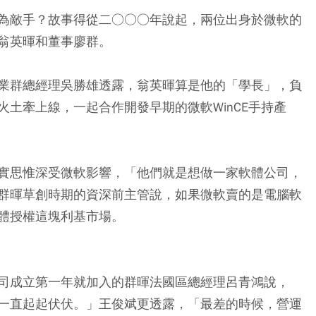
為敵手？故事得從二○○○年說起，兩位出身於微軟的
翁英暉和董事廖群。
業群總經理吳勝雄透露，翁英暉算是他的「學長」，負
土牽上線，一起合作開發早期的微軟WinCE手持產
實思惟深受微軟影響，「他們就是想做一家軟體公司，
群暉草創時期的資深前主管說，如果微軟賣的是電腦軟
體授權這塊利基市場。
司成立第一年就加入的群暉法國區總經理呂青鴻說，
一直起起伏伏。」王俊斌更透露，「最差的時候，營運