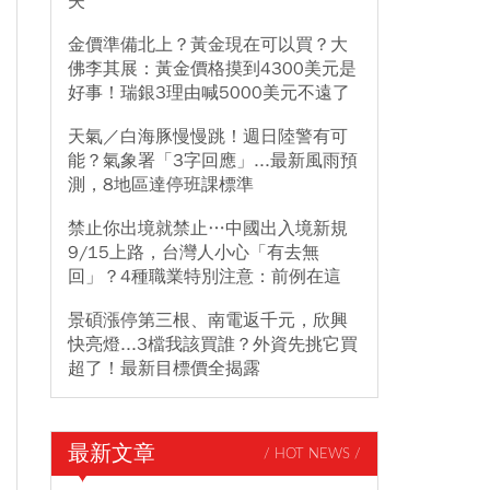
失
金價準備北上？黃金現在可以買？大
佛李其展：黃金價格摸到4300美元是
好事！瑞銀3理由喊5000美元不遠了
天氣／白海豚慢慢跳！週日陸警有可
能？氣象署「3字回應」...最新風雨預
測，8地區達停班課標準
禁止你出境就禁止…中國出入境新規
9/15上路，台灣人小心「有去無
回」？4種職業特別注意：前例在這
景碩漲停第三根、南電返千元，欣興
快亮燈...3檔我該買誰？外資先挑它買
超了！最新目標價全揭露
最新文章
/ HOT NEWS /