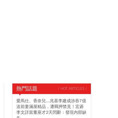
熱門話題
/ HOT ARTICLES /
愛馬仕、香奈兒...兆基李建成涉吞7億
送前妻滿屋精品，遭羈押禁見！宏碁
李文詳當董座才2天閃辭：發現內部缺