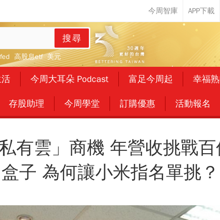
搜尋
fed
高股息etf
美元
生活
今周大耳朵 Podcast
富足今周起
幸福熟
存股助理
今周學堂
訂購優惠
活動報名
私有雲」商機 年營收挑戰百
盒子 為何讓小米指名單挑？