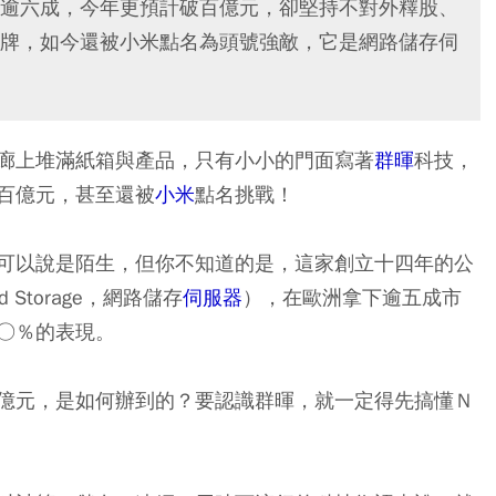
逾六成，今年更預計破百億元，卻堅持不對外釋股、
牌，如今還被小米點名為頭號強敵，它是網路儲存伺
廊上堆滿紙箱與產品，只有小小的門面寫著
群暉
科技，
百億元，甚至還被
小米
點名挑戰！
可以說是陌生，但你不知道的是，這家創立十四年的公
 Storage，網路儲存
伺服器
），在歐洲拿下逾五成市
○％的表現。
億元，是如何辦到的？要認識群暉，就一定得先搞懂Ｎ