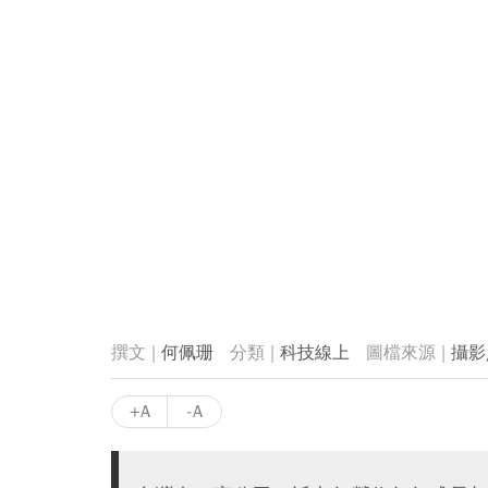
何佩珊
科技線上
攝影
+A
-A