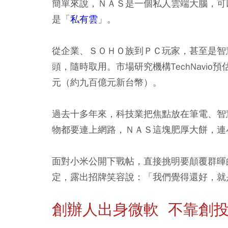
簡單來說，ＮＡＳ是一個私人雲端大腦，可
是「
私有雲
」。
從企業、ＳＯＨＯ族到ＰＣ玩家，甚至是智
頭，隨時取用。市場研究機構TechNavi
元（約九百億元新台幣）。
過去十多年來，科技業把焦點放在筆電、智
物都要連上網路，ＮＡＳ這塊肥厚大餅，連
面對小米公開下戰帖，直接挑明要顛覆群暉
定，露出招牌笑容說：「我們覺得還好，就是很
創辦人出身微軟 不靠創