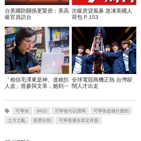
可寧衛
8422
可寧衛可以買嗎
可寧衛是做什麼的
土方之亂
股票分割
可寧衛適合當定存股