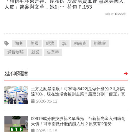
「相信毛澤東是神、達賴扒
次級房貸風暴 急凍美國人
人皮」曾參與文革，她到德
荷包 P.153
國後醒悟寫下：一個紅衛兵
Ads by
的真實人生
陶冬
美國
經濟
QE
柏南克
聯準會
通貨膨脹
就業
失業率
延伸閱讀
土方之亂暴漲股！可寧衛(8422)是做什麼的？毛利高
達70%，現在進場會被割韭菜？股票分割「便宜」真
相揭密
2026-01-12
00919成分股換股新名單曝光，台新新光金入列嗨創
天價！可寧衛做什麼的能入列？原來有2優勢
2025-12-18