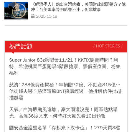
《經濟學人》點出台灣病癥，美國財政部開藥方？陳
冲：台美匯率聲明影響不小，但非壞事
2025-11-19
熱門話題
/ HOT STORIES /
Super Junior 83z演唱會11/21！KKTIX開賣時間？利
特、希澈桃園巨蛋開唱4階段搶票、票價座位圖、粉絲
福利
慈濟1288億資產揭秘！年捐贈72億、不動產815億…
信徒錢去哪？慈濟還原BNT採購經過，他拆解信件批越
描越黑
天氣／白海豚颱風遠離，豪大雨還沒完！雨區熱點曝
光、高溫36度又來…何時好天氣先看10日預報
國安基金護盤名單「存起來下次卡位」！279天買8檔