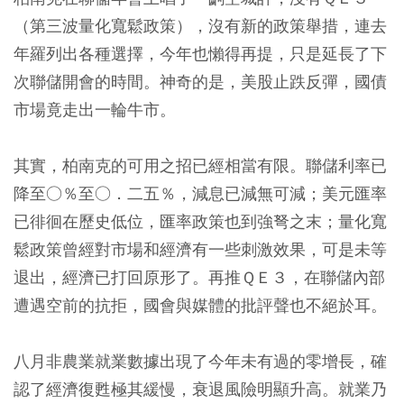
（第三波量化寬鬆政策），沒有新的政策舉措，連去
年羅列出各種選擇，今年也懶得再提，只是延長了下
次聯儲開會的時間。神奇的是，美股止跌反彈，國債
市場竟走出一輪牛市。
其實，柏南克的可用之招已經相當有限。聯儲利率已
降至○％至○．二五％，減息已減無可減；美元匯率
已徘徊在歷史低位，匯率政策也到強弩之末；量化寬
鬆政策曾經對市場和經濟有一些刺激效果，可是未等
退出，經濟已打回原形了。再推ＱＥ３，在聯儲內部
遭遇空前的抗拒，國會與媒體的批評聲也不絕於耳。
八月非農業就業數據出現了今年未有過的零增長，確
認了經濟復甦極其緩慢，衰退風險明顯升高。就業乃