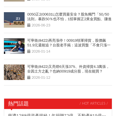
0050正2(00631L)怎麼買最安全？股魚獨門「50/50
法則」暴跌50％也不怕，1招掌握正2黃金買點、賺進
N倍報酬
2026-06-23
可寧衛(8422)再亮漲停！00919領軍掃貨，股價飆
51.9元還能追？台股老手揭：這波買盤「不會只漲一
下子」兩大關鍵
2026-01-14
可寧衛(8422)又亮燈6天漲37%、外資掃貨4.3萬張，
全因土方之亂？也納00919成分股，現在能買？
2026-01-12
熱門話題
/ HOT ARTICLES /
慈濟1288億資產揭秘！年捐贈72億、不動產815億…