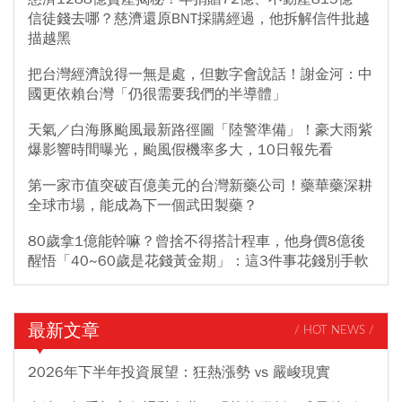
信徒錢去哪？慈濟還原BNT採購經過，他拆解信件批越
描越黑
把台灣經濟說得一無是處，但數字會說話！謝金河：中
國更依賴台灣「仍很需要我們的半導體」
天氣／白海豚颱風最新路徑圖「陸警準備」！豪大雨紫
爆影響時間曝光，颱風假機率多大，10日報先看
第一家市值突破百億美元的台灣新藥公司！藥華藥深耕
全球市場，能成為下一個武田製藥？
80歲拿1億能幹嘛？曾捨不得搭計程車，他身價8億後
醒悟「40~60歲是花錢黃金期」：這3件事花錢別手軟
最新文章
/ HOT NEWS /
2026年下半年投資展望：狂熱漲勢 vs 嚴峻現實