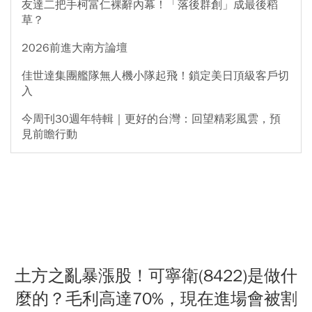
友達二把手柯富仁裸辭內幕！「落後群創」成最後稻
草？
2026前進大南方論壇
佳世達集團艦隊無人機小隊起飛！鎖定美日頂級客戶切
入
今周刊30週年特輯｜更好的台灣：回望精彩風雲，預
見前瞻行動
土方之亂暴漲股！可寧衛(8422)是做什
麼的？毛利高達70%，現在進場會被割