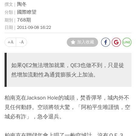
陶冬
國際瞭望
768期
2011-09-08 16:22
+A
-A
加入收藏
如果QE2無法增加就業，QE3也做不到，只是徒
然增加流動性為通貨膨脹火上加油。
柏南克在Jackson Hole的城頭，焚香彈琴，城內外不
見任何動靜。空頭將領大驚，「阿柏平生唯謹慎，空
城必有詐」，急令退兵。
柏南克在聯儲年會上唱了一齣空城計，沒有ＱＥ３