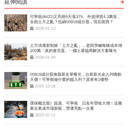
延伸閱讀
可寧衛(8422)又亮燈6天漲37%、外資掃貨4.3萬張，
全因土方之亂？也納00919成分股，現在能買？
2026-01-12
土方清運新制掀「土方之亂」，老闆哭喊每棟成本增
200萬「真的會完蛋」…國土署協商解決方案曝光
2026-01-09
00919成分股換股新名單曝光，台新新光金入列嗨創
天價！可寧衛做什麼的能入列？原來有2優勢
2025-12-18
環保概念股》崑鼎、可寧衛、日友年營收大增！這幾
家企業成市場新寵，營運亮點一次看
2025-02-11