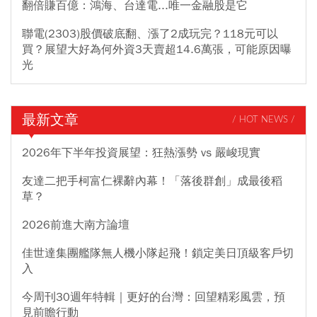
翻倍賺百億：鴻海、台達電...唯一金融股是它
聯電(2303)股價破底翻、漲了2成玩完？118元可以
買？展望大好為何外資3天賣超14.6萬張，可能原因曝
光
最新文章
/ HOT NEWS /
2026年下半年投資展望：狂熱漲勢 vs 嚴峻現實
友達二把手柯富仁裸辭內幕！「落後群創」成最後稻
草？
2026前進大南方論壇
佳世達集團艦隊無人機小隊起飛！鎖定美日頂級客戶切
入
今周刊30週年特輯｜更好的台灣：回望精彩風雲，預
見前瞻行動