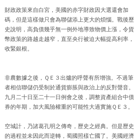
財政政策來自白宮，美國的赤字財政因大選還會加
碼，但是這樣做只會為聯儲添上更大的煩惱。戰後歷
史說明，高負債幾乎無一例外地導致物價上漲，令貨
幣政策的路越走越窄，直至央行被迫大幅提高利率，
收緊銀根。
非農數據之後，ＱＥ３出爐的呼聲有所增強。不過筆
者相信聯儲仍受制於通貨膨脹與政治上的反對聲音。
九月二十日至二十一日例會之後，調整資產組合中債
券的年期，加大風險權重的可能性大過實施ＱＥ３。
空城計，乃諸葛孔明之傳奇，歷史之經典。但是歷史
的過程並未因此而逆轉，蜀國照樣亡國了。美國經濟