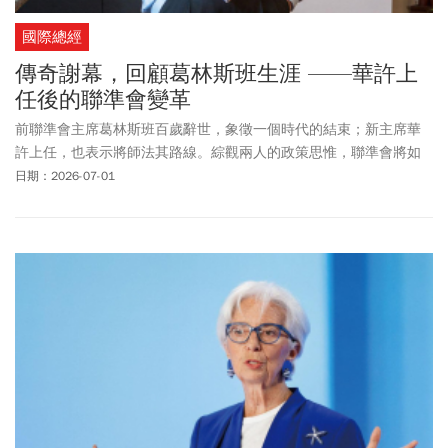
國際總經
傳奇謝幕，回顧葛林斯班生涯 ——華許上
任後的聯準會變革
前聯準會主席葛林斯班百歲辭世，象徵一個時代的結束；新主席華
許上任，也表示將師法其路線。綜觀兩人的政策思惟，聯準會將如
何轉變?資本市場又該如何因應？
日期：2026-07-01