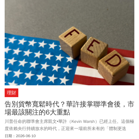
理財
告別貨幣寬鬆時代？華許接掌聯準會後，市
場最該關注的6大重點
川普任命的聯準會主席凱文•華許（Kevin Warsh）已經上任。這個極
度依賴央行持續放水的時代，正迎來一場前所未有的「體制更迭
（Regime Change）」。華許被認為是一位堅定的「硬派貨幣」擁
日期：2026-06-10