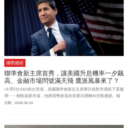
國際總經
聯準會新主席首秀，讓美國升息機率一夕飆
高、金融市場問號滿天飛 鷹派風暴來了？
(今周刊1540)初次登場，美國聯準會新任主席華許就對市場投下震撼
彈──相較就業市場，他將貨幣政策的首要目標轉向控制通膨。隨
之而來的是，升息預期扶搖直上，聯準會立場瞬間由鴿轉鷹，除了
日期：2026-06-24
抗通膨，縮表、換指標、降低透明度，都是他的新計畫，如何面對
如此非典型的聯準會一把手，已成金融市場新功課。