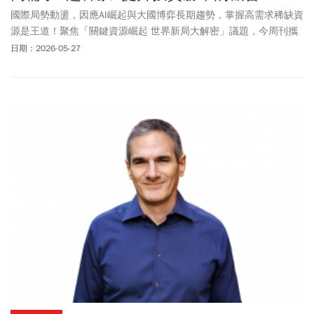
國際局勢動盪，因應AI崛起與大國博弈長期趨勢，掌握高需求稀缺資
源是王道！聚焦「關鍵資源崛起 世界新局大解密」議題，今周刊攜
手野村投信，在五月份於高雄、台中與台北舉辦論壇，五月十九日
日期：2026-05-27
台北場更因應投資人踴躍參與，開設下午與晚間兩場，精準導航未
來投資趨勢。