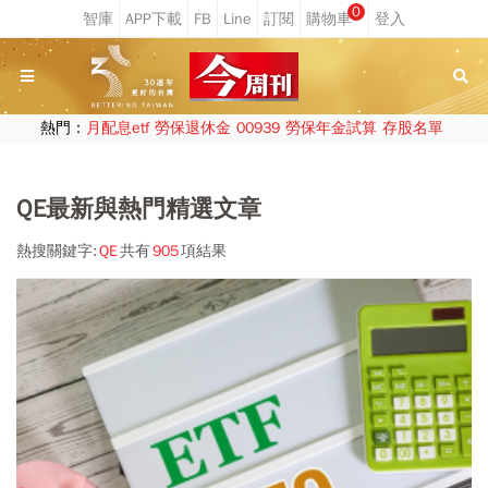
0
熱門：
月配息etf
勞保退休金
00939
勞保年金試算
存股名單
QE最新與熱門精選文章
熱搜關鍵字:
QE
共有
905
項結果