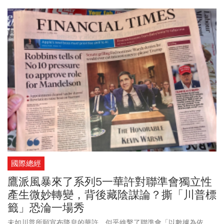
升溫埋下結構因素。
國際總經
鷹派風暴來了系列5一華許對聯準會獨立性
產生微妙轉變，背後藏陰謀論？撕「川普標
籤」恐淪一場秀
未如川普所願宣布降息的華許，似乎維繫了聯準會「以數據為依