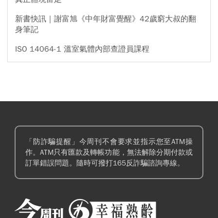
新書快訊｜謝富旭《中年財富覺醒》42歲窮大叔的翻
身筆記
ISO 14064-1 溫室氣體內部查證員課程
「防詐騙提醒」今周刊不會要求並指示您至ATM操
作。ATM只有匯款及轉帳功能，無法解除分期付款或
訂單錯誤問題。隨時可撥打165反詐騙諮詢專線。