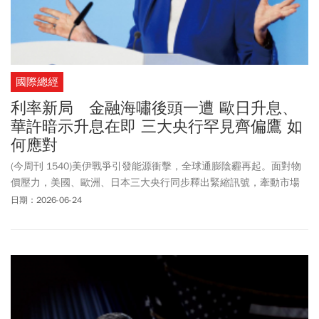
國際總經
利率新局 金融海嘯後頭一遭 歐日升息、
華許暗示升息在即 三大央行罕見齊偏鷹 如
何應對
(今周刊 1540)美伊戰爭引發能源衝擊，全球通膨陰霾再起。面對物
價壓力，美國、歐洲、日本三大央行同步釋出緊縮訊號，牽動市場
敏感神經。
日期：2026-06-24