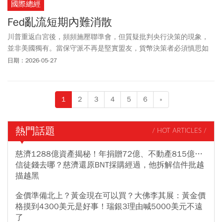
國際總經
Fed亂流短期內難消散
川普重返白宮後，頻頻施壓聯準會，但質疑批判央行決策的現象，
並非美國獨有。當保守派不再是堅實盟友，貨幣決策者必須慎思如
何維護其公信力與獨立性。
日期：2026-05-27
1
2
3
4
5
6
»
熱門話題
/ HOT ARTICLES /
慈濟1288億資產揭秘！年捐贈72億、不動產815億…
信徒錢去哪？慈濟還原BNT採購經過，他拆解信件批越
描越黑
金價準備北上？黃金現在可以買？大佛李其展：黃金價
格摸到4300美元是好事！瑞銀3理由喊5000美元不遠
了