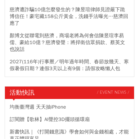
慈濟遭詐騙10億怎麼發生的？陳昱瑄律師見證嚴下跪
博信任！豪宅藏158公斤黃金，洗錢手法曝光…慈濟回
應了
顏博文從聯電到慈濟，商場老將為何會信陳昱瑄李易
儒、豪給10億？慈濟發聲：將捍衛信眾捐款、蔡英文
也說話
2027(116年)行事曆／明年過年時間、春節放幾天、寒
假暑假日期？連假3天以上有9個：請假攻略懶人包
活動快訊
/ EVENT NEWS /
均衡臺灣週 天天抽iPhone
訂閱贈【歌林】AI聲控3D擺頭循環扇
新書快訊｜《打開錢意識》學會如何與金錢相處，才能
真正體現富足