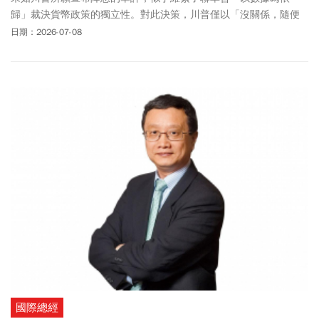
歸」裁決貨幣政策的獨立性。對此決策，川普僅以「沒關係，隨便
吧（Whatever）」簡短回應。市場解讀，川普對華許的包容，一方
日期：2026-07-08
面是華許仍在初上任的蜜月期；但另有一種類似「陰謀論」的說法
認為，華許首秀賣力放鷹，其實是刻意營造出「狠撕川普標籤」的
獨立形象，藉此，為後續「不夠獨立」決策開闢空間，斷絕屆時可
能出現的質疑眼光。
國際總經