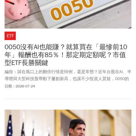
ETF
0050沒有AI也能賺？就算買在「最慘前10
年」報酬也有85％！那定期定額呢？市值
型ETF長勝關鍵
編按：踩在風口上的翻倍行情是特例，還是常態？近年台股在AI、半
導體與大型科技股帶動下屢創新高，也讓不少投資人質疑，0050的
亮眼績效，是否只是剛好搭上順風車？當市場充滿短期暴利的聲浪
日期：2026-07-24
時，讓我們拉長鏡頭，重回 0050 最慘烈的「失落十年」，看懂市場
平均報酬的真實面貌。