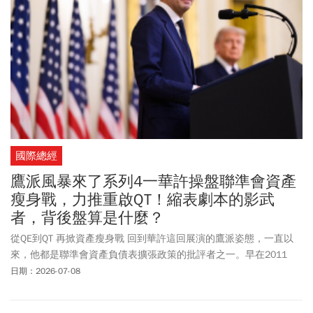
國際總經
鷹派風暴來了系列4一華許操盤聯準會資產
瘦身戰，力推重啟QT！縮表劇本的影武
者，背後盤算是什麼？
從QE到QT 再掀資產瘦身戰 回到華許這回展演的鷹派姿態，一直以
來，他都是聯準會資產負債表擴張政策的批評者之一。早在2011
年，華許便因為反對聯準會啟動第二輪量化寬鬆（QE 2）而離開聯
日期：2026-07-08
準會。他多次公開主張，聯準會在08年金融海嘯後，長期維持的超
大規模資產負債表，不僅扭曲金融市場價格機制，更為二0年後通膨