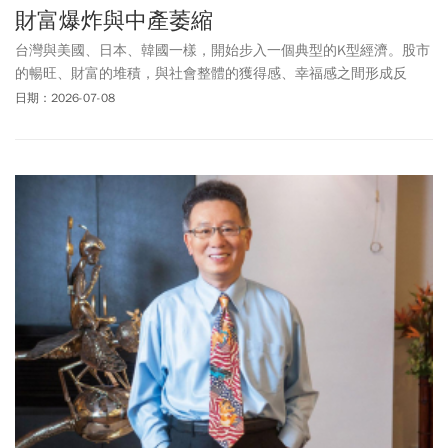
財富爆炸與中產萎縮
台灣與美國、日本、韓國一樣，開始步入一個典型的K型經濟。股市
的暢旺、財富的堆積，與社會整體的獲得感、幸福感之間形成反
差。
日期：2026-07-08