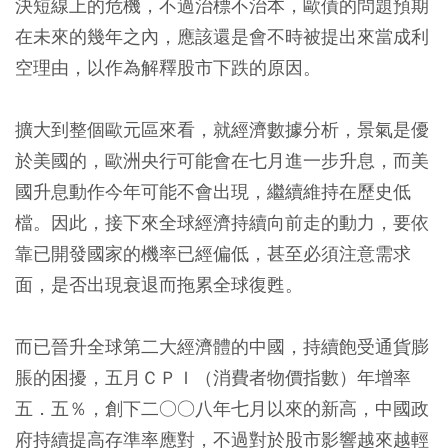
決短線上的危機，不過治標不治本，歐債的問題預期
在未來的幾年之內，應該還是會不時被提出來當成利
空理由，以作為解釋股市下跌的原因。
擴大到整個歐元區來看，就經濟數據分析，景氣是優
於美國的，歐洲央行可能會在七月進一步升息，而美
國升息動作今年可能不會出現，繼續維持在歷史低
檔。因此，接下來全球經濟持續向前走的動力，要依
靠已開發國家的機率已經偏低，甚至必須注意需求
面，是否出現衰退而拖累全球復甦。
而已晉升全球第二大經濟體的中國，持續飽受通貨膨
脹的困擾，五月ＣＰＩ（消費者物價指數）年增率
五．五％，創下二○○八年七月以來的新高，中國政
府持續提高存準率應對，不過對於股市影響越來越輕