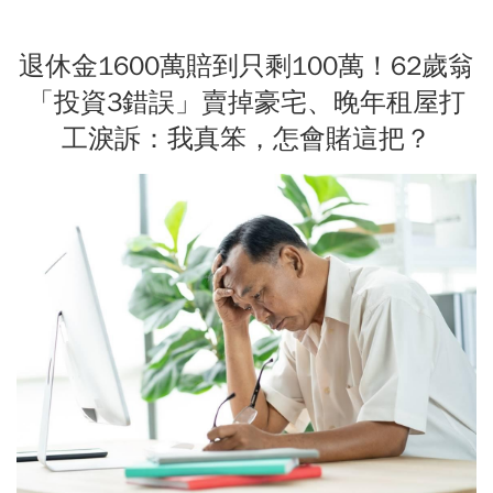
退休金1600萬賠到只剩100萬！62歲翁
「投資3錯誤」賣掉豪宅、晚年租屋打
工淚訴：我真笨，怎會賭這把？