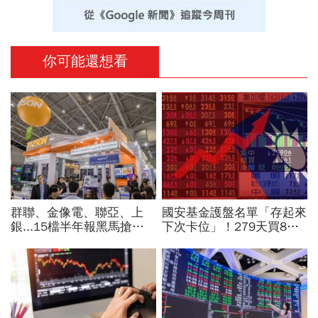
你可能還想看
群聯、金像電、聯亞、上
國安基金護盤名單「存起來
銀...15檔半年報黑馬搶先
下次卡位」！279天買8檔
卡位！分析師揭選股4指
翻倍賺百億：鴻海、台達
標...真能複製鈺創、晶豪科
電...唯一金融股是它
噴一波？