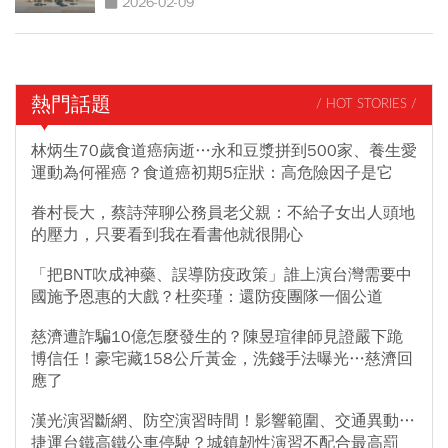
2026-02-09
熱門話題
/ HOT STORIES /
林炳生70歲食道癌病逝…永和豆漿拼到500家、養生愛
運動為何罹癌？食道癌初期5症狀：高危險因子是它
眷村長大，蔡詩萍聊公務員老父親：不給子女出人頭地
的壓力，只要看到我在看書他就很開心
「把BNT吹成神藥、誤導防疫政策」誰上演台灣需要中
國施予恩惠的大戲？杜奕瑾：還防疫團隊一個公道
慈濟遭詐騙10億怎麼發生的？陳昱瑄律師見證嚴下跪
博信任！豪宅藏158公斤黃金，洗錢手法曝光…慈濟回
應了
漢光演習斷網、防空演習時間！影響範圍、交通異動…
捷運台鐵高鐵公車停駛？城鎮韌性演習不配合最高罰