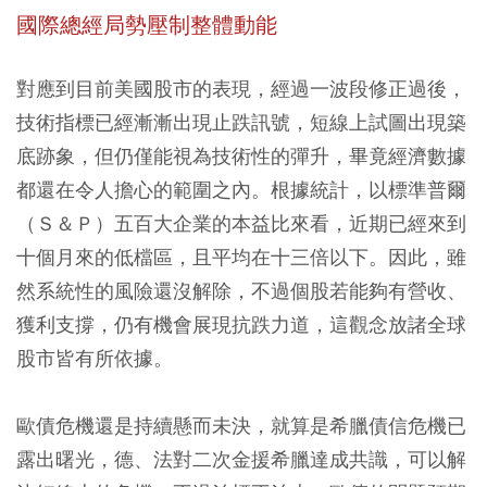
國際總經局勢壓制整體動能
對應到目前美國股市的表現，經過一波段修正過後，
技術指標已經漸漸出現止跌訊號，短線上試圖出現築
底跡象，但仍僅能視為技術性的彈升，畢竟經濟數據
都還在令人擔心的範圍之內。根據統計，以標準普爾
（Ｓ＆Ｐ）五百大企業的本益比來看，近期已經來到
十個月來的低檔區，且平均在十三倍以下。因此，雖
然系統性的風險還沒解除，不過個股若能夠有營收、
獲利支撐，仍有機會展現抗跌力道，這觀念放諸全球
股市皆有所依據。
歐債危機還是持續懸而未決，就算是希臘債信危機已
露出曙光，德、法對二次金援希臘達成共識，可以解