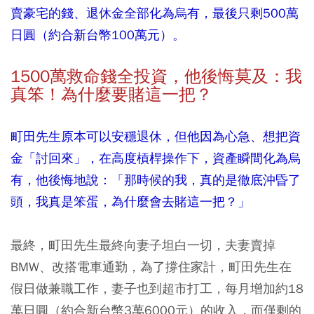
賣豪宅的錢、退休金全部化為烏有，最後只剩500萬
日圓（約合新台幣100萬元）。
1500
萬救命錢全投資，他後悔莫及：我
真笨！為什麼要賭這一把？
町田先生原本可以安穩退休，但他因為心急、想把資
金「討回來」，在高度槓桿操作下，資產瞬間化為烏
有，他後悔地說：「那時候的我，真的是徹底沖昏了
頭，我真是笨蛋，為什麼會去賭這一把？」
最終，町田先生最終向妻子坦白一切，夫妻賣掉
BMW、改搭電車通勤，為了撐住家計，町田先生在
假日做兼職工作，妻子也到超市打工，每月增加約18
萬日圓（約合新台幣3萬6000元）的收入，而僅剩的