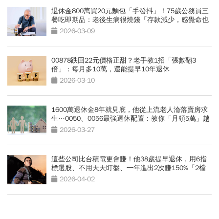
退休金800萬買20元麵包「手發抖」！75歲公務員三
餐吃即期品：老後生病很燒錢「存款減少，感覺命也
變短」
2026-03-09
00878跌回22元價格正甜？老手教1招「張數翻3
倍」：每月多10萬，還能提早10年退休
2026-03-10
1600萬退休金8年就見底，他從上流老人淪落賣房求
生…0050、0056最強退休配置：教你「月領5萬」越
花越有錢
2026-03-27
這些公司比台積電更會賺！他38歲提早退休，用6指
標選股、不用天天盯盤、一年進出2次賺150%「2檔
飆股曝光」
2026-04-02