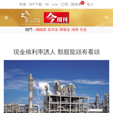
0
熱門：
鋼鐵股
富邦金
開發金
鴻海
升息
現金殖利率誘人 類股龍頭有看頭