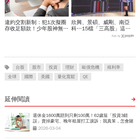
違約交割新制：犯1次擬圈
欣興、景碩、威剛、南亞
存收足額款！少年股神無本
科…15檔「三高股」這檔
當沖翻車、前7月飆百億…
法人最愛、本益比超低！台
Ads by
違約交割後果「想貸款都
指期夜盤先上45K，台股明
難」
開飆？
台股
股市
投資
理財
歐債危機
殖利率
全球
國際
美國
量化寬鬆
QE
延伸閱讀
退休金1600萬賠到只剩100萬！62歲翁「投資3錯
誤」賣掉豪宅、晚年租屋打工淚訴：我真笨，怎會賭
這把？
2026-03-04