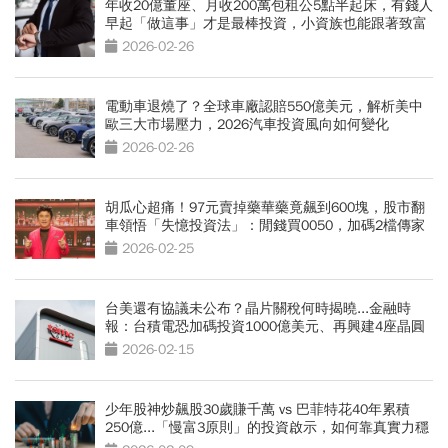
年收20億董座、月收200萬包租公5點半起床，有錢人
早起「做這事」才是最棒投資，小資族也能跟著致富
2026-02-26
電動車退燒了？全球車廠認賠550億美元，解析美中
歐三大市場壓力，2026汽車投資風向如何變化
2026-02-26
胡瓜心超痛！97元賣掉藥華藥竟飆到600塊，股市翻
車領悟「失憶投資法」：閒錢買0050，加碼2檔傳家
寶領紅利
2026-02-25
台美還有協議未公布？晶片關稅何時揭曉...金融時
報：台積電恐加碼投資1000億美元、再興建4座晶圓
廠
2026-02-15
少年股神炒飆股30歲賺千萬 vs 巴菲特花40年累積
250億...「慢富3原則」的投資啟示，如何靠真實力穩
穩致富