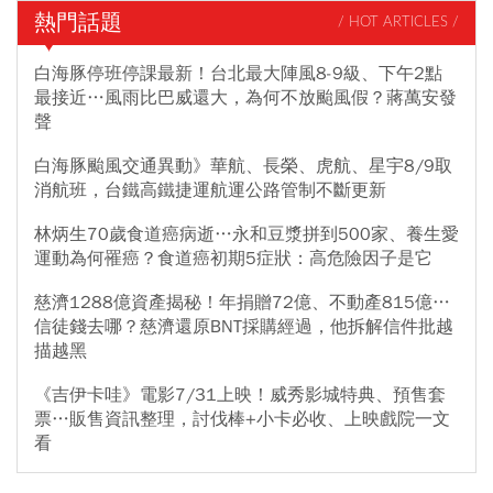
熱門話題
/ HOT ARTICLES /
白海豚停班停課最新！台北最大陣風8-9級、下午2點
最接近…風雨比巴威還大，為何不放颱風假？蔣萬安發
聲
白海豚颱風交通異動》華航、長榮、虎航、星宇8/9取
消航班，台鐵高鐵捷運航運公路管制不斷更新
林炳生70歲食道癌病逝…永和豆漿拼到500家、養生愛
運動為何罹癌？食道癌初期5症狀：高危險因子是它
慈濟1288億資產揭秘！年捐贈72億、不動產815億…
信徒錢去哪？慈濟還原BNT採購經過，他拆解信件批越
描越黑
《吉伊卡哇》電影7/31上映！威秀影城特典、預售套
票…販售資訊整理，討伐棒+小卡必收、上映戲院一文
看