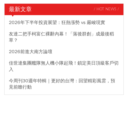
最新文章
/ HOT NEWS /
2026年下半年投資展望：狂熱漲勢 vs 嚴峻現實
友達二把手柯富仁裸辭內幕！「落後群創」成最後稻
草？
2026前進大南方論壇
佳世達集團艦隊無人機小隊起飛！鎖定美日頂級客戶切
入
今周刊30週年特輯｜更好的台灣：回望精彩風雲，預
見前瞻行動