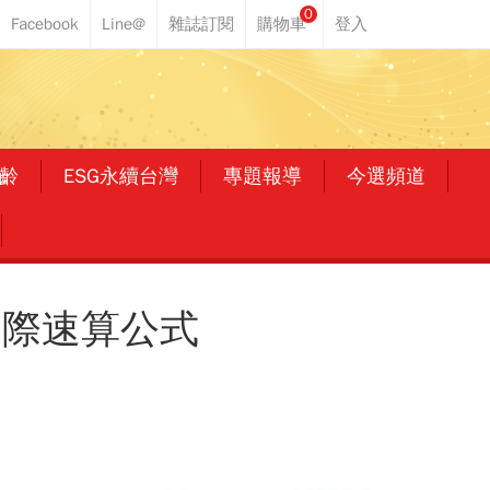
0
齡
ESG永續台灣
專題報導
今選頻道
邊際速算公式