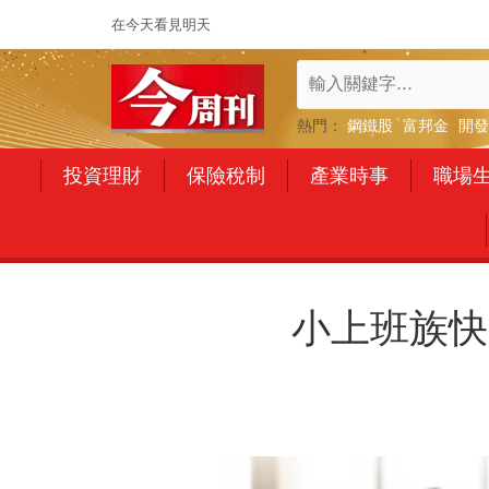
在今天看見明天
熱門：
鋼鐵股
富邦金
開發
投資理財
保險稅制
產業時事
職場
小上班族快