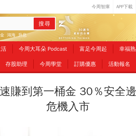
搜尋
金
鴻海
升息
生活
今周大耳朵 Podcast
富足今周起
幸福熟
存股助理
今周學堂
訂購優惠
活動報名
速賺到第一桶金 30％安全
危機入市