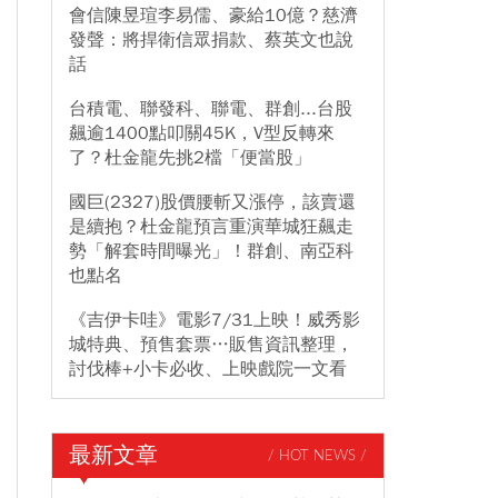
會信陳昱瑄李易儒、豪給10億？慈濟
發聲：將捍衛信眾捐款、蔡英文也說
話
台積電、聯發科、聯電、群創...台股
飆逾1400點叩關45K，V型反轉來
了？杜金龍先挑2檔「便當股」
國巨(2327)股價腰斬又漲停，該賣還
是續抱？杜金龍預言重演華城狂飆走
勢「解套時間曝光」！群創、南亞科
也點名
《吉伊卡哇》電影7/31上映！威秀影
城特典、預售套票…販售資訊整理，
討伐棒+小卡必收、上映戲院一文看
最新文章
/ HOT NEWS /