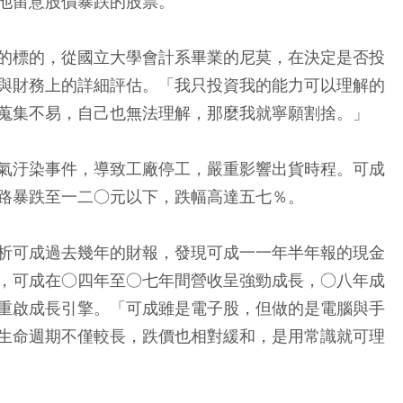
他留意股價暴跌的股票。
的標的，從國立大學會計系畢業的尼莫，在決定是否投
與財務上的詳細評估。「我只投資我的能力可以理解的
蒐集不易，自己也無法理解，那麼我就寧願割捨。」
氣汙染事件，導致工廠停工，嚴重影響出貨時程。可成
路暴跌至一二○元以下，跌幅高達五七％。
析可成過去幾年的財報，發現可成一一年半年報的現金
，可成在○四年至○七年間營收呈強勁成長，○八年成
重啟成長引擎。「可成雖是電子股，但做的是電腦與手
生命週期不僅較長，跌價也相對緩和，是用常識就可理