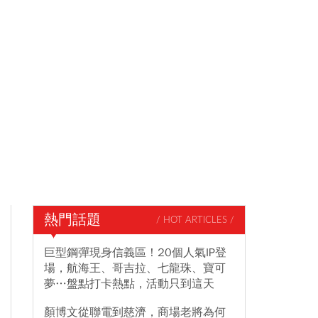
熱門話題
/ HOT ARTICLES /
巨型鋼彈現身信義區！20個人氣IP登
場，航海王、哥吉拉、七龍珠、寶可
夢…盤點打卡熱點，活動只到這天
顏博文從聯電到慈濟，商場老將為何