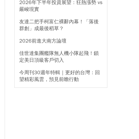
2026年下半年投資展望：狂熱漲勢 vs
嚴峻現實
友達二把手柯富仁裸辭內幕！「落後
群創」成最後稻草？
2026前進大南方論壇
佳世達集團艦隊無人機小隊起飛！鎖
定美日頂級客戶切入
今周刊30週年特輯｜更好的台灣：回
望精彩風雲，預見前瞻行動