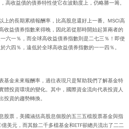
中，高收益債的債券特性使它在波動度上，仍略勝一籌。
以上的長期累積報酬率，比高股息還好上一番。MSCI高
高收益債券指數來得晚，因此若從那時開始起算兩者的
會是一六一％，而全球高收益債券指數則是二七三％！即使
也止於六四％，遠低於全球高收益債券指數的一一四％。
表基金未來報酬率，過往表現只是幫助我們了解基金特
實體投資環境的變化。其中，國際資金流向代表投資人
出投資的趨勢轉換。
息股票，美國涵括高股息個股的五三五檔股票基金與指
億美元，而其餘二千多檔基金和ETF卻總共流出了二二