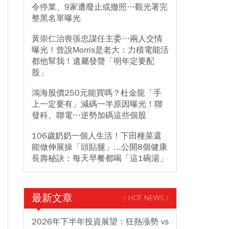
令停業、9家遭廢止或撤照…觀光署完
整黑名單曝光
黃崇仁治喪張忠謀任主委…兩人交情
曝光！曾說Morris是老大：力積電能活
都他幫我！遺屬發聲「明年定要配
股」
鴻海股價250元能買嗎？杜金龍「手
上一定要有」減碼一半原因曝光！聯
發科、聯電…逆勢加碼這些個股
106歲奶奶一個人生活！下田種菜還
能做伸展操「頭貼腿」...公開8個健康
長壽秘訣：每天早餐都喝「這1碗湯」
最新文章
/ HOT NEWS /
2026年下半年投資展望：狂熱漲勢 vs