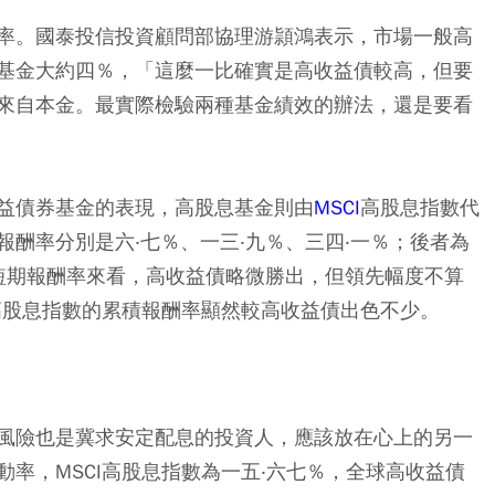
率。國泰投信投資顧問部協理游頴鴻表示，市場一般高
基金大約四％，「這麼一比確實是高收益債較高，但要
來自本金。最實際檢驗兩種基金績效的辦法，還是要看
益債券基金的表現，高股息基金則由
MSCI
高股息指數代
酬率分別是六‧七％、一三‧九％、三四‧一％；後者為
的短期報酬率來看，高收益債略微勝出，但領先幅度不算
I高股息指數的累積報酬率顯然較高收益債出色不少。
風險也是冀求安定配息的投資人，應該放在心上的另一
率，MSCI高股息指數為一五‧六七％，全球高收益債