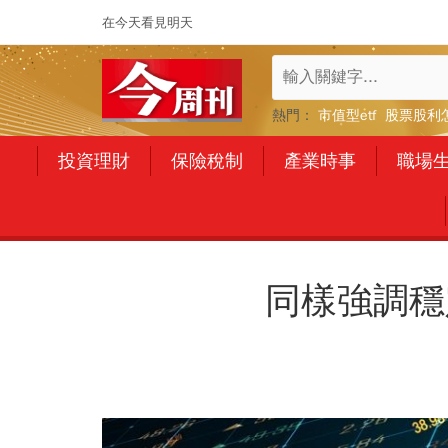
在今天看見明天
熱門：
市值型etf
股票股利
投資理財
保險稅制
產業時事
職場
同樣強調穩