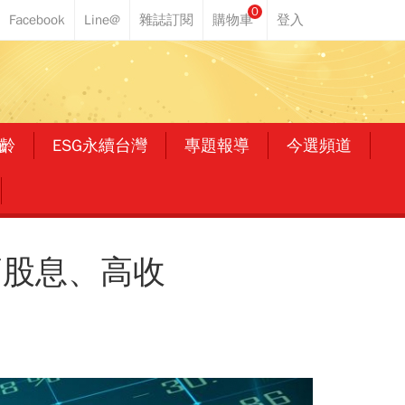
0
齡
ESG永續台灣
專題報導
今選頻道
高股息、高收