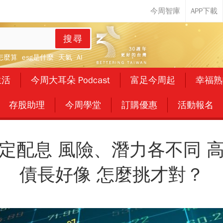
搜尋
怎麼算
esg是什麼
天氣
AI
生活
今周大耳朵 Podcast
富足今周起
幸福熟
存股助理
今周學堂
訂購優惠
活動報名
定配息 風險、潛力各不同 
債長好像 怎麼挑才對？