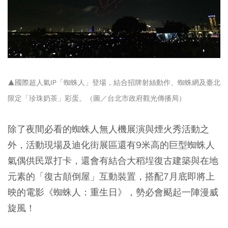
▲國際超人氣IP「蜘蛛人」登場，結合招牌射絲動作、蜘蛛網及臺北
限定「珍珠奶茶」彩蛋。（圖／台北市政府觀光傳播局）
除了夜間必看的蜘蛛人無人機展演與煙火秀活動之
外，活動現場及迪化街展區還有9米高的巨型蜘蛛人
氣偶供民眾打卡，還會有結合大稻埕復古建築與在地
元素的「復古顛倒屋」互動裝置，搭配7月底即將上
映的電影
《蜘蛛人：重生日》，勢必會颳起一陣漫威
旋風！