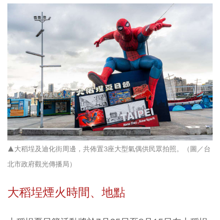
▲大稻埕及迪化街周邊，共佈置3座大型氣偶供民眾拍照。（圖／台
北市政府觀光傳播局）
大稻埕煙火時間
、
地點