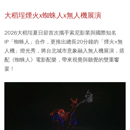
大稻埕煙火x蜘蛛人x無人機展演
2026
大稻埕夏日節首次攜手索尼影業與國際知名
IP「蜘蛛人」合作，更推出總長20分鐘的「煙火×無
人機」燈光秀，將台北城市意象融入無人機展演，搭
配
《蜘蛛人》電影配樂，帶來視覺與聽覺的雙重饗
宴！