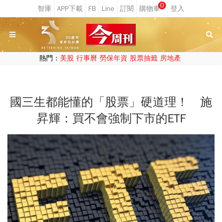
0
熱門：
美股
行事曆
勞保年資
股票抽籤
房地產
國三生都能懂的「股票」硬道理！ 施
昇輝：買不會強制下市的ETF