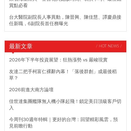
賞點必看
台大醫院副院長人事異動，陳晉興、陳佳慧、譚慶鼎接
任新職，6副院長首任務曝光
最新文章
/ HOT NEWS /
2026年下半年投資展望：狂熱漲勢 vs 嚴峻現實
友達二把手柯富仁裸辭內幕！「落後群創」成最後稻
草？
2026前進大南方論壇
佳世達集團艦隊無人機小隊起飛！鎖定美日頂級客戶切
入
今周刊30週年特輯｜更好的台灣：回望精彩風雲，預
見前瞻行動