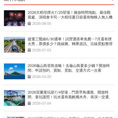
2026大稻埕煙火7/25登場！施放時間地點、最佳觀
賞處、演唱會卡司…大稻埕夏日節還有蜘蛛人無人機
燈光秀
2026-08-05
捷運三鶯線6/30通車！試營運搭車免費…7月還有煙
火秀，票價多少？路線圖、轉乘資訊、沿線景點整理
2026-07-02
2026龜山島登島攻略！去龜山島要多少錢？開放時
間、申請預約、賞鯨、景點、交通方式一次看
2026-03-20
2026宜蘭童玩節7/4登場，門票早鳥優惠、開放時
間、童玩護照！玩水還有風帆獨木舟、表演…交通、
停車場攻略
2026-07-04