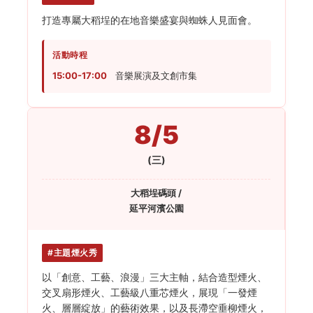
打造專屬大稻埕的在地音樂盛宴與蜘蛛人見面會。
活動時程
15:00-17:00
音樂展演及文創市集
8/5
(三)
大稻埕碼頭 /
延平河濱公園
#主題煙火秀
以「創意、工藝、浪漫」三大主軸，結合造型煙火、
交叉扇形煙火、工藝級八重芯煙火，展現「一發煙
火、層層綻放」的藝術效果，以及長滯空垂柳煙火，