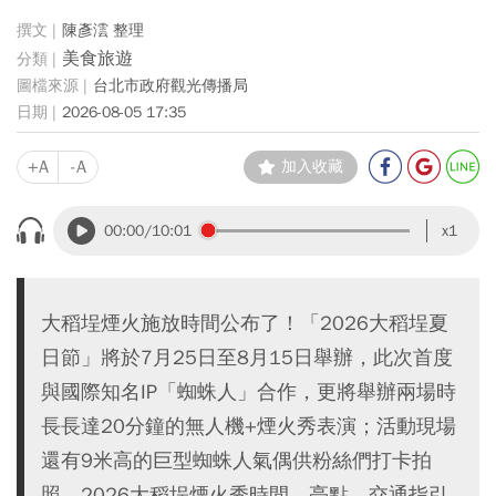
陳彥澐 整理
美食旅遊
台北市政府觀光傳播局
2026-08-05 17:35
+A
-A
加入收藏
00:00
/10:01
x1
大稻埕煙火施放時間公布了！「2026大稻埕夏
日節」將於7月25日至8月15日舉辦，此次首度
與國際知名IP「蜘蛛人」合作，更將舉辦兩場時
長長達20分鐘的無人機+煙火秀表演；活動現場
還有9米高的巨型蜘蛛人氣偶供粉絲們打卡拍
照。2026大稻埕煙火秀時間、亮點、交通指引