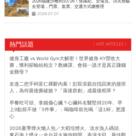
2026福隆沙雕到10/26！侏羅紀、史瑞克、功夫熊貓
全登場，門票、套票、交通方式總整理
2026-07-07
熱門話題
/ HOT ARTICLES /
健身工廠 vs World Gym大解密！世界健身-KY營收大
勝，獲利卻輸給柏文？教練課、會籍…誰才是真正賺錢
金雞母？
友達二把手柯富仁裸辭內幕！彭双浪親自找回來的接班
人，為何最後撕破臉？「落後群創」成最後稻草？
早餐吃可頌、拿鐵傷心臟？心臟科名醫堅持20年、早
上9點前不做「5件事」：喝咖啡前先喝「這1杯」更護
心
2026夏季煙火懶人包／大稻埕煙火、淡水漁人碼頭、
東石海上煙火…全台花火施放時間、表演卡司、最佳觀