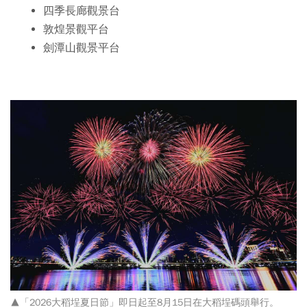
四季長廊觀景台
敦煌景觀平台
劍潭山觀景平台
▲「2026大稻埕夏日節」即日起至8月15日在大稻埕碼頭舉行。