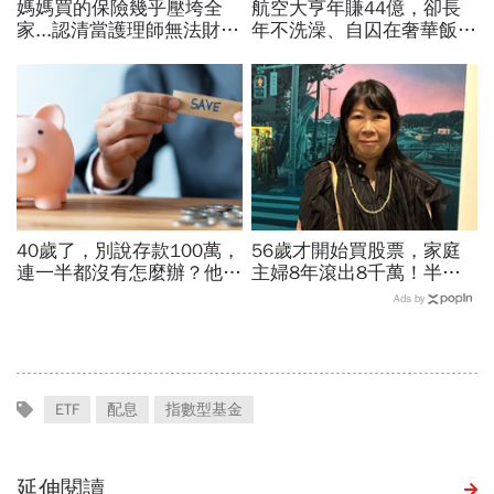
媽媽買的保險幾乎壓垮全
航空大亨年賺44億，卻長
家...認清當護理師無法財富
年不洗澡、自囚在奢華飯
自由，她辭掉醫學中心鐵飯
店...當年地球上最有錢的
碗，27歲年賺200萬
人，為何晚年活成一場悲
劇？
40歲了，別說存款100萬，
56歲才開始買股票，家庭
連一半都沒有怎麼辦？他5
主婦8年滾出8千萬！半年
年從零存到500萬：「無痛
暴賺5成、卻在股災「輝達
Ads by
存錢法」脫離月光族
殺在最低點」...她靠3個心
法翻身
ETF
配息
指數型基金
延伸閱讀