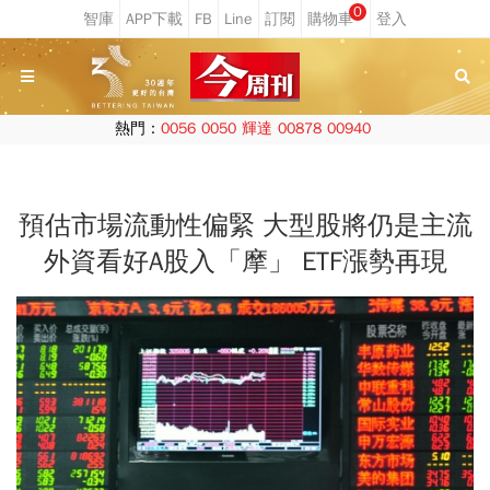
0
熱門：
0056
0050
輝達
00878
00940
預估市場流動性偏緊 大型股將仍是主流
外資看好A股入「摩」 ETF漲勢再現