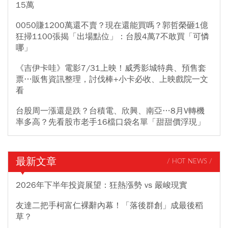
15萬
0050賺1200萬還不賣？現在還能買嗎？郭哲榮砸1億
狂掃1100張揭「出場點位」：台股4萬7不敢買「可憐
哪」
《吉伊卡哇》電影7/31上映！威秀影城特典、預售套
票…販售資訊整理，討伐棒+小卡必收、上映戲院一文
看
台股周一漲還是跌？台積電、欣興、南亞…8月V轉機
率多高？先看股市老手16檔口袋名單「甜甜價浮現」
最新文章
/ HOT NEWS /
2026年下半年投資展望：狂熱漲勢 vs 嚴峻現實
友達二把手柯富仁裸辭內幕！「落後群創」成最後稻
草？