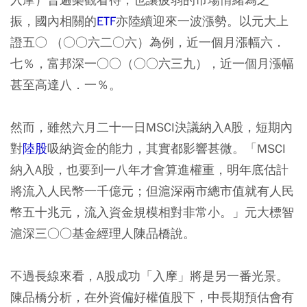
振，國內相關的
ETF
亦陸續迎來一波漲勢。以元大上
證五○ （○○六二○六）為例，近一個月漲幅六．
七％，富邦深一○○（○○六三九），近一個月漲幅
甚至高達八．一％。
然而，雖然六月二十一日MSCI決議納入A股，短期內
對
陸股
吸納資金的能力，其實都影響甚微。「MSCI
納入A股，也要到一八年才會算進權重，明年底估計
將流入人民幣一千億元；但滬深兩市總市值就有人民
幣五十兆元，流入資金規模相對非常小。」元大標智
滬深三○○基金經理人陳品橋說。
不過長線來看，A股成功「入摩」將是另一番光景。
陳品橋分析，在外資偏好權值股下，中長期預估會有