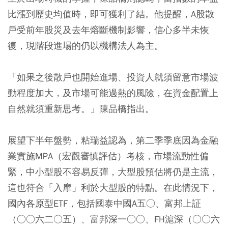
比漲到歷史均值時，即可獲利了結。他提醒，A股散
戶受前年股災及去年熔斷機制影響，信心多半未恢
復，現階段進場的仍以機構法人為主。
「如果之後散戶也開始進場、投資人就須留意市場波
動程度加大，及市場可能過熱的風險，在資金配置上
自然就須重新思考。」陳品橋指出。
展望下半年盤勢，粘瑞益認為，第二季季底因為金融
業實施MPA（宏觀審慎評估）考核，市場流動性偏
緊，中小型股不容易反彈，大型股預估將仍是主流，
這也符合「入摩」利於大型股的特點。在此情況下，
國內各原型ETF，包括國泰中國A五○、富邦上証
（○○六二○五）、富邦深一○○、FH滬深（○○六