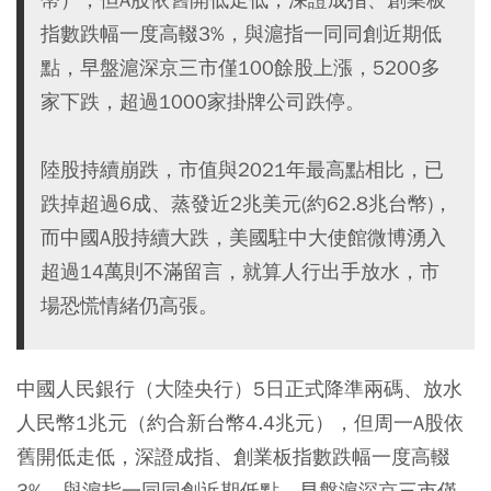
指數跌幅一度高輟3%，與滬指一同同創近期低
點，早盤滬深京三市僅100餘股上漲，5200多
家下跌，超過1000家掛牌公司跌停。
陸股持續崩跌，市值與2021年最高點相比，已
跌掉超過6成、蒸發近2兆美元(約62.8兆台幣)，
而中國A股持續大跌，美國駐中大使館微博湧入
超過14萬則不滿留言，就算人行出手放水，市
場恐慌情緒仍高張。
中國人民銀行（大陸央行）5日正式降準兩碼、放水
人民幣1兆元（約合新台幣4.4兆元），但周一A股依
舊開低走低，深證成指、創業板指數跌幅一度高輟
3%，與滬指一同同創近期低點。早盤滬深京三市僅