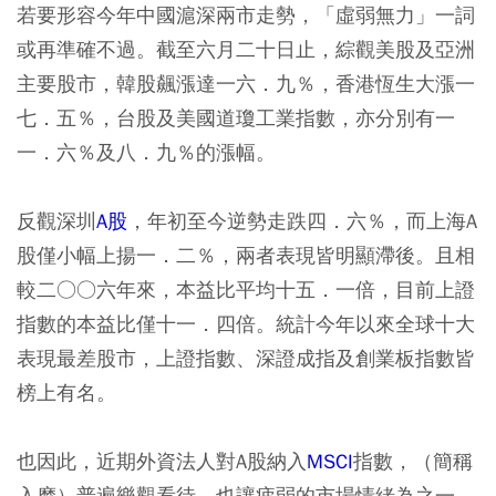
若要形容今年中國滬深兩市走勢，「虛弱無力」一詞
或再準確不過。截至六月二十日止，綜觀美股及亞洲
主要股市，韓股飆漲達一六．九％，香港恆生大漲一
七．五％，台股及美國道瓊工業指數，亦分別有一
一．六％及八．九％的漲幅。
反觀深圳
A股
，年初至今逆勢走跌四．六％，而上海A
股僅小幅上揚一．二％，兩者表現皆明顯滯後。且相
較二○○六年來，本益比平均十五．一倍，目前上證
指數的本益比僅十一．四倍。統計今年以來全球十大
表現最差股市，上證指數、深證成指及創業板指數皆
榜上有名。
也因此，近期外資法人對A股納入
MSCI
指數，（簡稱
入摩）普遍樂觀看待，也讓疲弱的市場情緒為之一