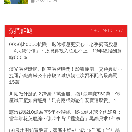
2022-10-24
熱門話題
/ HOT ARTICLES /
0056比0050抗跌，退休領息更安心？老手揭高股息
「4大致命傷」：股息再投入也追不上，13年總報酬竟
輸600％
漢光演習斷網、防空演習時間！影響範圍、交通異動…
捷運台鐵高鐵公車停駛？城鎮韌性演習不配合最高罰
15萬
川湖做什麼的？躋身「萬金股」抱1張年賺760萬！傳
產鐵工廠如何翻身「只有兩根鐵憑什麼賣這麼貴」？
慈濟被騙10億為何5年不報警、錢找到才認？他好奇：
當年財報怎麼編…陳時中背「擋疫苗」黑鍋只求1件事
56歲才開始買股票，家庭主婦8年滾出8千萬！半年暴