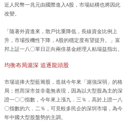
近人民幣一兆元由國際進入A股，市場結構也將因此
改變。
「隨著外資進來，散戶比重降低，長線資金比例上
升，市場投機性下降，A股的穩定度有望提升。」富
邦上証一八○單日正向兩倍基金經理人粘瑞益指出。
均衡布局滬深 追逐龍頭股
市場追捧大型藍籌股，造就今年來「滬強深弱」的格
局；然而深市並非毫無表現，因為以大型股為主的深
證一○○指數，今年來上漲九．三％，高於上證一八
○指數的六．二％，可見較多民企的深圳市場，為今
年中國大型股盤勢的主調。