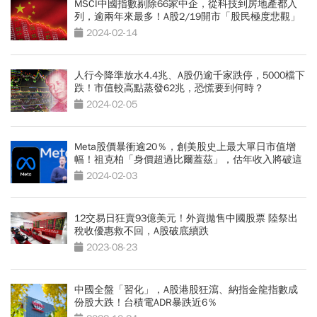
MSCI中國指數剔除66家中企，從科技到房地產都入
列，逾兩年來最多！A股2/19開市「股民極度悲觀」
2024-02-14
人行今降準放水4.4兆、A股仍逾千家跌停，5000檔下
跌！市值較高點蒸發62兆，恐慌要到何時？
2024-02-05
Meta股價暴衝逾20％，創美股史上最大單日市值增
幅！祖克柏「身價超過比爾蓋茲」，估年收入將破這
數字
2024-02-03
12交易日狂賣93億美元！外資拋售中國股票 陸祭出
稅收優惠救不回，A股破底續跌
2023-08-23
中國全盤「習化」，A股港股狂瀉、納指金龍指數成
份股大跌！台積電ADR暴跌近6％