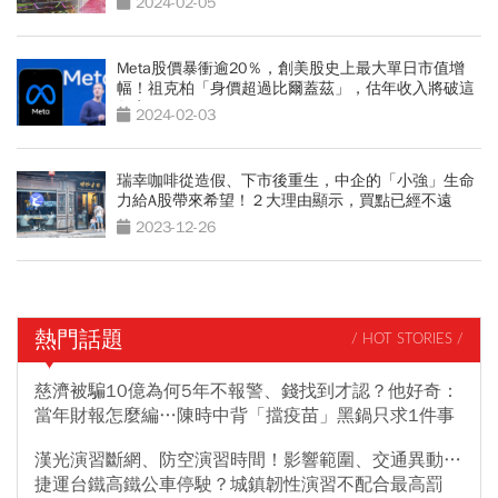
2024-02-05
Meta股價暴衝逾20％，創美股史上最大單日市值增
幅！祖克柏「身價超過比爾蓋茲」，估年收入將破這
數字
2024-02-03
瑞幸咖啡從造假、下市後重生，中企的「小強」生命
力給A股帶來希望！２大理由顯示，買點已經不遠
2023-12-26
熱門話題
/ HOT STORIES /
慈濟被騙10億為何5年不報警、錢找到才認？他好奇：
當年財報怎麼編…陳時中背「擋疫苗」黑鍋只求1件事
漢光演習斷網、防空演習時間！影響範圍、交通異動…
捷運台鐵高鐵公車停駛？城鎮韌性演習不配合最高罰