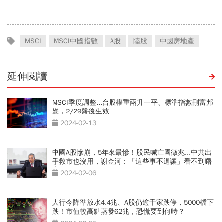
MSCI
MSCI中國指數
A股
陸股
中國房地產
延伸閱讀
MSCI季度調整...台股權重兩升一平、標準指數刪富邦
媒，2/29盤後生效
2024-02-13
中國A股慘崩，5年來最慘！股民喊亡國徵兆...中共出
手救市也沒用，謝金河：「這些事不退讓」看不到曙
光
2024-02-06
人行今降準放水4.4兆、A股仍逾千家跌停，5000檔下
跌！市值較高點蒸發62兆，恐慌要到何時？