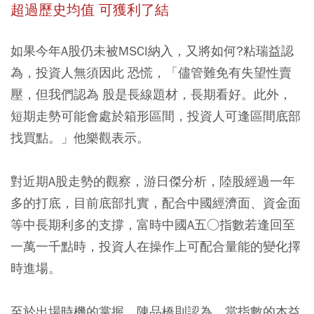
超過歷史均值 可獲利了結
如果今年A股仍未被MSCI納入，又將如何?粘瑞益認
為，投資人無須因此 恐慌，「儘管難免有失望性賣
壓，但我們認為 股是長線題材，長期看好。此外，
短期走勢可能會處於箱形區間，投資人可逢區間底部
找買點。」他樂觀表示。
對近期A股走勢的觀察，游日傑分析，陸股經過一年
多的打底，目前底部扎實，配合中國經濟面、資金面
等中長期利多的支撐，富時中國A五○指數若逢回至
一萬一千點時，投資人在操作上可配合量能的變化擇
時進場。
至於出場時機的掌握，陳品橋則認為，當指數的本益