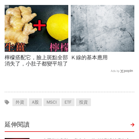
小！
PR
檸檬搭配它，臉上斑點全部
Ｋ線的基本應用
消失了，小肚子都變平坦了
Ads by
外資
A股
MSCI
ETF
投資
延伸閱讀