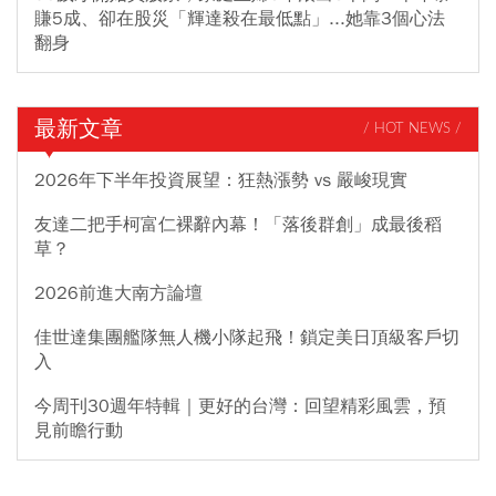
賺5成、卻在股災「輝達殺在最低點」...她靠3個心法
翻身
最新文章
/ HOT NEWS /
2026年下半年投資展望：狂熱漲勢 vs 嚴峻現實
友達二把手柯富仁裸辭內幕！「落後群創」成最後稻
草？
2026前進大南方論壇
佳世達集團艦隊無人機小隊起飛！鎖定美日頂級客戶切
入
今周刊30週年特輯｜更好的台灣：回望精彩風雲，預
見前瞻行動