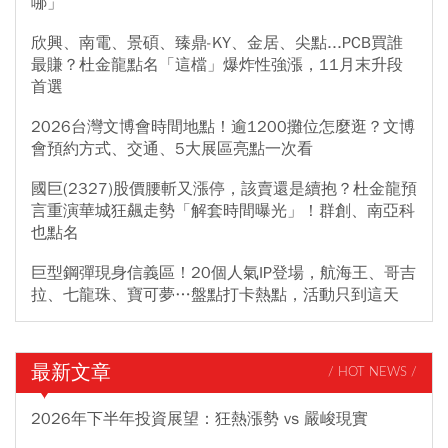
哪」
欣興、南電、景碩、臻鼎-KY、金居、尖點...PCB買誰
最賺？杜金龍點名「這檔」爆炸性強漲，11月末升段
首選
2026台灣文博會時間地點！逾1200攤位怎麼逛？文博
會預約方式、交通、5大展區亮點一次看
國巨(2327)股價腰斬又漲停，該賣還是續抱？杜金龍預
言重演華城狂飆走勢「解套時間曝光」！群創、南亞科
也點名
巨型鋼彈現身信義區！20個人氣IP登場，航海王、哥吉
拉、七龍珠、寶可夢…盤點打卡熱點，活動只到這天
最新文章
/ HOT NEWS /
2026年下半年投資展望：狂熱漲勢 vs 嚴峻現實