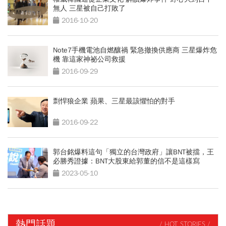
無人 三星被自己打敗了
2016-10-20
Note7手機電池自燃釀禍 緊急撤換供應商 三星爆炸危
機 靠這家神祕公司救援
2016-09-29
剽悍狼企業 蘋果、三星最該懼怕的對手
2016-09-22
郭台銘爆料這句「獨立的台灣政府」讓BNT被擋，王
必勝秀證據：BNT大股東給郭董的信不是這樣寫
2023-05-10
熱門話題
/ HOT STORIES /