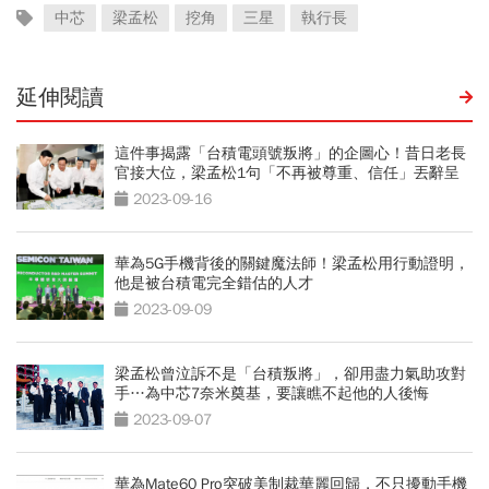
中芯
梁孟松
挖角
三星
執行長
延伸閱讀
這件事揭露「台積電頭號叛將」的企圖心！昔日老長
官接大位，梁孟松1句「不再被尊重、信任」丟辭呈
2023-09-16
華為5G手機背後的關鍵魔法師！梁孟松用行動證明，
他是被台積電完全錯估的人才
2023-09-09
梁孟松曾泣訴不是「台積叛將」，卻用盡力氣助攻對
手…為中芯7奈米奠基，要讓瞧不起他的人後悔
2023-09-07
華為Mate60 Pro突破美制裁華麗回歸，不只擾動手機