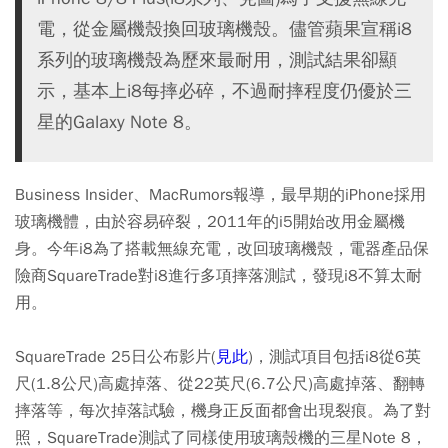
電，從金屬機殼換回玻璃機殼。儘管蘋果宣稱i8
系列的玻璃機殼為歷來最耐用，測試結果卻顯
示，基本上i8每摔必碎，不過耐摔程度仍優於三
星的Galaxy Note 8。
Business Insider、MacRumors報導，最早期的iPhone採用
玻璃機體，由於容易碎裂，2011年的i5開始改用金屬機
身。今年i8為了搭載無線充電，改回玻璃機殼，電器產品保
險商SquareTrade對i8進行多項摔落測試，發現i8不算太耐
用。
SquareTrade 25日公布影片(
見此
)，測試項目包括i8從6英
尺(1.8公尺)高處掉落、從22英尺(6.7公尺)高處掉落、翻轉
摔落等，每次掉落試驗，機身正反面都會出現裂痕。為了對
照，SquareTrade測試了同樣使用玻璃殼機的三星Note 8，