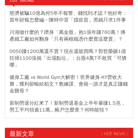
慈濟被騙10億為何5年不報警、錢找到才認？他好奇：
當年財報怎麼編…陳時中背「擋疫苗」黑鍋只求1件事
川湖做什麼的？躋身「萬金股」抱1張年賺760萬！傳
產鐵工廠如何翻身「只有兩根鐵憑什麼賣這麼貴」？
0050賺1200萬還不賣？現在還能買嗎？郭哲榮砸1億
狂掃1100張揭「出場點位」：台股4萬7不敢買「可憐
哪」
健身工廠 vs World Gym大解密！世界健身-KY營收大
勝，獲利卻輸給柏文？教練課、會籍…誰才是真正賺錢
金雞母？
新制勞退分紅來了！新制勞退基金上半年暴賺1.5兆，
勞工平均領逾11萬...帳戶怎麼查？何時能領？
最新文章
/ HOT NEWS /