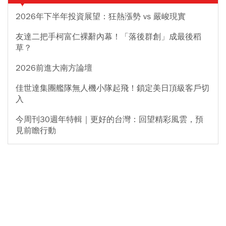
2026年下半年投資展望：狂熱漲勢 vs 嚴峻現實
友達二把手柯富仁裸辭內幕！「落後群創」成最後稻
草？
2026前進大南方論壇
佳世達集團艦隊無人機小隊起飛！鎖定美日頂級客戶切
入
今周刊30週年特輯｜更好的台灣：回望精彩風雲，預
見前瞻行動