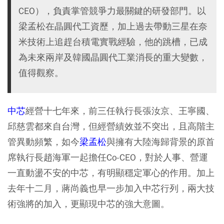
CEO），負責掌管競爭力最關鍵的研發部門。以
梁孟松在晶圓代工資歷，加上過去帶動三星在奈
米技術上追趕台積電實戰經驗，他的跳槽，已成
為未來兩岸及韓國晶圓代工業消長的重大變數，
值得觀察。
中芯
經營十七年來，前三任執行長張汝京、王寧國、
邱慈雲都來自台灣，但經營績效並不突出，且高階主
管異動頻繁，如今
梁孟松
與擁有大陸海歸背景的原首
席執行長趙海軍一起擔任Co-CEO，對於人事、營運
一直動盪不安的中芯，有明顯穩定軍心的作用。加上
去年十二月，蔣尚義也早一步加入中芯行列，兩大技
術強將的加入，更顯現中芯的強大意圖。