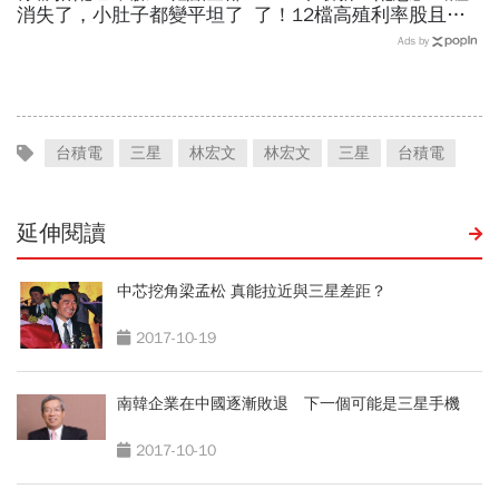
消失了，小肚子都變平坦了
了！12檔高殖利率股且優
於5年平均搶先看
Ads by
台積電
三星
林宏文
林宏文
三星
台積電
延伸閱讀
中芯挖角梁孟松 真能拉近與三星差距？
2017-10-19
南韓企業在中國逐漸敗退 下一個可能是三星手機
2017-10-10