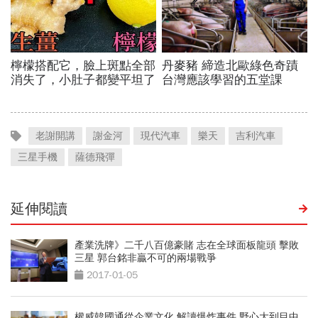
老謝開講
謝金河
現代汽車
樂天
吉利汽車
三星手機
薩德飛彈
延伸閱讀
產業洗牌》二千八百億豪賭 志在全球面板龍頭 擊敗
三星 郭台銘非贏不可的兩場戰爭
2017-01-05
權威韓國通從企業文化 解讀爆炸事件 野心大到目中