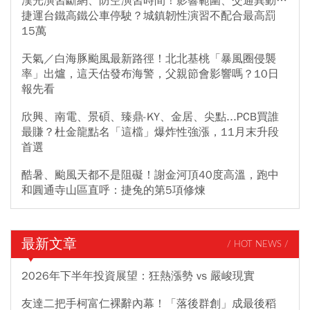
漢光演習斷網、防空演習時間！影響範圍、交通異動…
捷運台鐵高鐵公車停駛？城鎮韌性演習不配合最高罰
15萬
天氣／白海豚颱風最新路徑！北北基桃「暴風圈侵襲
率」出爐，這天估發布海警，父親節會影響嗎？10日
報先看
欣興、南電、景碩、臻鼎-KY、金居、尖點...PCB買誰
最賺？杜金龍點名「這檔」爆炸性強漲，11月末升段
首選
酷暑、颱風天都不是阻礙！謝金河頂40度高溫，跑中
和圓通寺山區直呼：捷兔的第5項修煉
最新文章
/ HOT NEWS /
2026年下半年投資展望：狂熱漲勢 vs 嚴峻現實
友達二把手柯富仁裸辭內幕！「落後群創」成最後稻