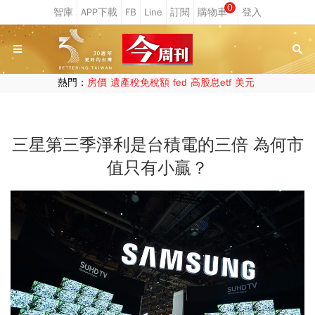
0
熱門：
房價
遺產稅免稅額
fed
高股息etf
美元
三星第三季淨利是台積電的三倍 為何市
值只有小贏？