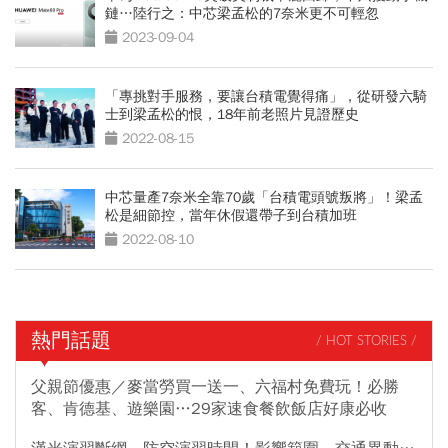
鏈…陸行之：中芯梁孟松的7奈米更不可輕忽
2023-09-04
「專挑對手服務，要讓台積電覺得痛」，從研發六騎
士到梁孟松的恨，18年前老照片見證歷史
2022-08-15
中芯量產7奈米全靠70歲「台積電頭號叛將」！梁孟
松是細節控，當年休假還帶子到台積加班
2022-08-10
熱門話題
/ HOT STORIES /
父親節優惠／麥當勞買一送一、六福村免費玩！必勝
客、肯德基、遊樂園…29家速食餐飲飯店好康必收