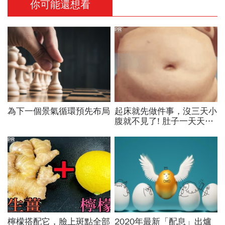
你可能還想看
PR
為下一個景氣循環預先布局
起床就先做件事，沒三天小
腹就不見了! 肚子一天天變
小！
PR
檸檬搭配它，臉上斑點全部
2020年最新「配息」出爐