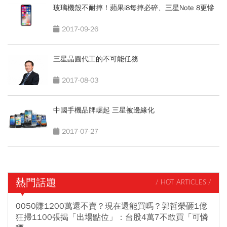
玻璃機殼不耐摔！蘋果i8每摔必碎、三星Note 8更慘
2017-09-26
三星晶圓代工的不可能任務
2017-08-03
中國手機品牌崛起 三星被邊緣化
2017-07-27
熱門話題
/ HOT ARTICLES /
0050賺1200萬還不賣？現在還能買嗎？郭哲榮砸1億
狂掃1100張揭「出場點位」：台股4萬7不敢買「可憐