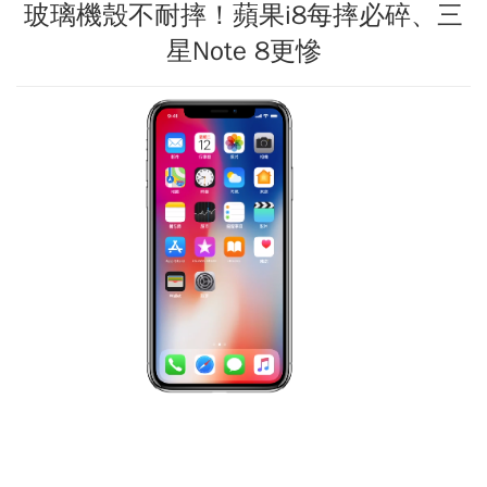
玻璃機殼不耐摔！蘋果i8每摔必碎、三
星Note 8更慘