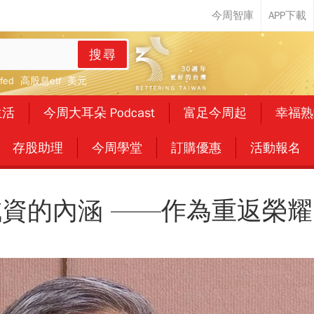
搜尋
fed
高股息etf
美元
生活
今周大耳朵 Podcast
富足今周起
幸福熟
存股助理
今周學堂
訂購優惠
活動報名
資的內涵 ——作為重返榮