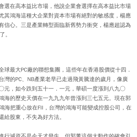
會選在高本益比市場，他說企業會選擇在高本益比市場
尤其鴻海這種大企業對資本市場有絕對的敏感度，楊應
有信心。三是產業轉型面臨新舊勢力衝突，楊應超認為
過了。
全球最大PC廠的聯想集團，這些年在香港股價從十四．
台灣的PC、NB產業老早已走過飛黃騰達的歲月，像廣
○元，如今跌到五十一．一元，華碩一度漲到八九○
鴻海的歷史天價在一九九九年曾漲到三七五元。現在郭
，鴻海把重心放在FII，台灣的鴻海可能變成控股公司，在
還給股東，不失為好方法。
進行減資不是今天才發生，但郭董這個大動作的確會引