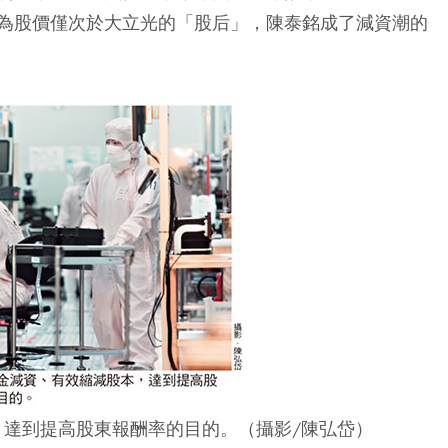
為股價僅次於大立光的「股后」，陳泰銘成了減資潮的
達到提高股東報酬率的目的。（攝影/陳弘岱）