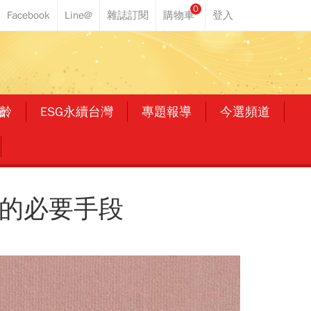
0
齡
ESG永續台灣
專題報導
今選頻道
耀的必要手段