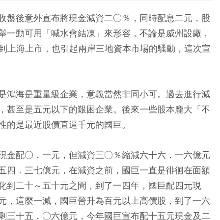
收盤後意外宣布將現金減資二○％，同時配息二元，股
舉一動可用「喊水會結凍」來形容，不論是威州設廠，
I到上海上市，也引起兩岸三地資本市場的騷動，這次宣
是鴻海是重量級企業，意義當然非同小可。過去進行減
，甚至是五元以下的艱困企業。後來一些股本龐大「不
性的是最近股價直逼千元的國巨。
現金配○．一元，但減資三○％縮減六十六．一六億元
五四．三七億元，在減資之前，國巨一直是徘徊在面額
化到二十～五十元之間，到了一四年，國巨配四元現
元，這麼一減，國巨晉升為百元以上高價股，到了一六
剩三十五．○六億元，今年國巨宣布配十五元現金及二