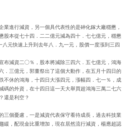
企業進行減資，另一個具代表性的是砷化鎵大廠穩懋，
懋股本從七十四．二二億元減為四十．七七億元，穩懋
．一八元快速上升到去年八．九一元，股價一度漲到三四
宣布減資二○％，股本將減除三四六．五七億元，鴻海
六．三億元，郭董祭出了這個大動作，在五月十四日的
跌不休的鴻海，十四日大漲四元，漲幅四．七一％，成
減碼的外資，在十四日這一天大舉買超鴻海三萬二七六
？還是利空？
的三個憂慮，一是減資代表保守看待成長，過去科技業
趨緩，配現金比重增加，現在居然流行減資，楊應超認