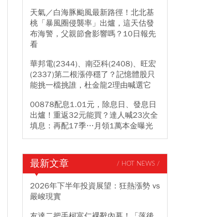
天氣／白海豚颱風最新路徑！北北基
桃「暴風圈侵襲率」出爐，這天估發
布海警，父親節會影響嗎？10日報先
看
華邦電(2344)、南亞科(2408)、旺宏
(2337)第二根漲停穩了？記憶體股只
能挑一檔挑誰，杜金龍2理由喊選它
00878配息1.01元，除息日、發息日
出爐！重返32元能買？達人喊23次全
填息：再配17季…月領1萬本金曝光
最新文章
/ HOT NEWS /
2026年下半年投資展望：狂熱漲勢 vs
嚴峻現實
友達二把手柯富仁裸辭內幕！「落後