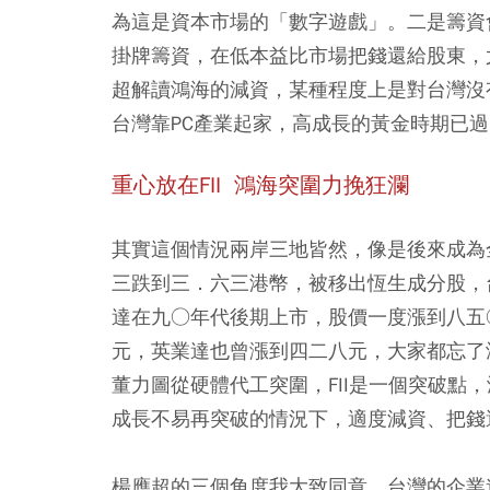
為這是資本市場的「數字遊戲」。二是籌資
掛牌籌資，在低本益比市場把錢還給股東，
超解讀鴻海的減資，某種程度上是對台灣沒
台灣靠PC產業起家，高成長的黃金時期已
重心放在FII 鴻海突圍力挽狂瀾
其實這個情況兩岸三地皆然，像是後來成為
三跌到三．六三港幣，被移出恆生成分股，
達在九○年代後期上市，股價一度漲到八五
元，英業達也曾漲到四二八元，大家都忘了
董力圖從硬體代工突圍，FII是一個突破點
成長不易再突破的情況下，適度減資、把錢
楊應超的三個角度我大致同意，台灣的企業