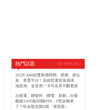
熱門話題
/ HOT ARTICLES /
2026 AAA頒獎典禮時間、票價、座位
表、售票平台！高雄世運迎張員瑛、
池昌旭、金宣虎…卡司名單不斷更新
台積電、聯發科、聯電、群創...台股
飆逾1400點叩關45K，V型反轉來
了？杜金龍先挑2檔「便當股」