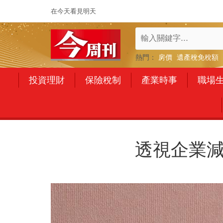
在今天看見明天
熱門：
房價
遺產稅免稅額
投資理財
保險稅制
產業時事
職場
透視企業減