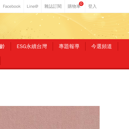
0
齡
ESG永續台灣
專題報導
今選頻道