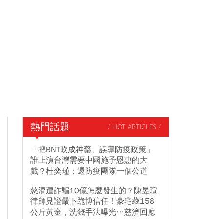
熱門話題
/ HOT ARTICLES /
「把BNT吹成神藥、誤導防疫政策」
誰上演台灣需要中國施予恩惠的大
戲？杜奕瑾：還防疫團隊一個公道
慈濟遭詐騙10億怎麼發生的？陳昱瑄
律師見證嚴下跪博信任！豪宅藏158
公斤黃金，洗錢手法曝光…慈濟回應