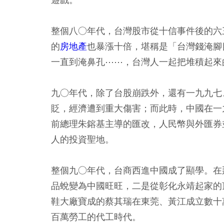
整個八○年代，台灣股市從十信事件後的六
的
房地產
也暴漲十倍，堪稱是「台灣錢淹腳
一直到淹鼻孔⋯⋯，台灣人一起把堆積起來
九○年代，除了台股崩跌外，還有一九九七
貶，經濟遭到重大傷害；而此時，中國在一
前總理朱鎔基主導的匯改，人民幣與外匯券
人的投資聖地。
整個九○年代，台商西進中國成了顯學。在
品蛻變為中國旺旺，二是從彰化永靖起家的
鞋大廠寶成的蔡其瑞在東莞、黃江成立數十
百萬勞工的代工時代。