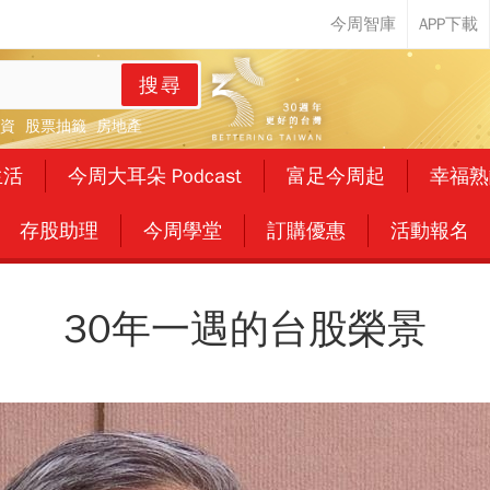
搜尋
資
股票抽籤
房地產
生活
今周大耳朵 Podcast
富足今周起
幸福熟
存股助理
今周學堂
訂購優惠
活動報名
30年一遇的台股榮景