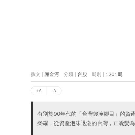
謝金河
台股
1201期
+A
-A
有別於90年代的「台灣錢淹腳目」的資產
榮耀，從資產泡沫退潮的台灣，正蛻變為