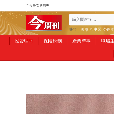
在今天看見明天
熱門：
美股
行事曆
勞保年
投資理財
保險稅制
產業時事
職場