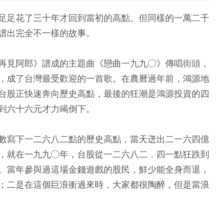
足足花了三十年才回到當初的高點。但同樣的一萬二千
譜出完全不一樣的故事。
再見阿郎》譜成的主題曲《戀曲一九九○》傳唱街頭，
，成了台灣最受歡迎的一首歌。在農曆過年前，鴻源地
台股正快速奔向歷史高點，最後的狂潮是鴻源投資的四
到六十六元才力竭倒下。
數寫下一二六八二點的歷史高點，當天迸出二一六四億
，就在一九九○年，台股從一二六八二．四一點狂跌到
。當年參與過這場金錢遊戲的股民，鮮少能全身而退，
；二是在這個巨浪衝過來時，大家都很陶醉，但是當浪