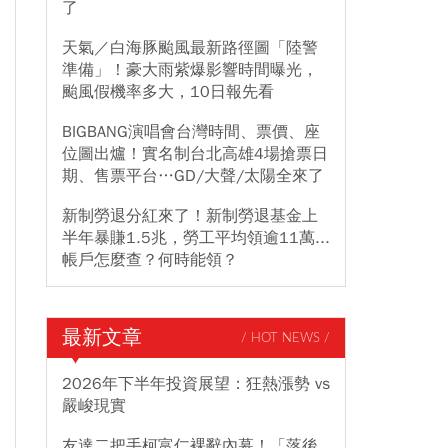
了
天氣／白海豚颱風最新路徑圖「陸警
準備」！豪大雨紫爆影響時間曝光，
颱風假機率多大，10日報先看
BIGBANG演唱會台灣時間、票價、座
位圖出爐！實名制台北高雄4場搶票日
期、售票平台…GD/大聲/太陽全來了
新制勞退分紅來了！新制勞退基金上
半年暴賺1.5兆，勞工平均領逾11萬...
帳戶怎麼查？何時能領？
最新文章
/ HOT NEWS /
2026年下半年投資展望：狂熱漲勢 vs
嚴峻現實
友達二把手柯富仁裸辭內幕！「落後