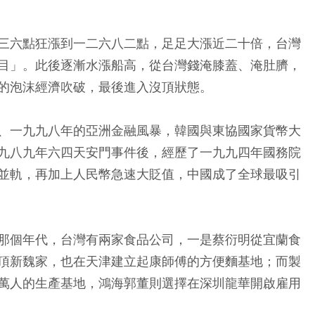
三六點狂漲到一二六八二點，足足大漲近二十倍，台灣
目」。此後逐漸水漲船高，從台灣錢淹膝蓋、淹肚臍，
的泡沫經濟吹破，最後進入沒頂狀態。
、一九九八年的亞洲金融風暴，韓國與東協國家貨幣大
九八九年六四天安門事件後，經歷了一九九四年國務院
並軌，再加上人民幣急速大貶值，中國成了全球最吸引
那個年代，台灣有兩家食品公司，一是蔡衍明從宜蘭食
頂新魏家，也在天津建立起康師傅的方便麵基地；而製
萬人的生產基地，鴻海郭董則選擇在深圳龍華開啟雇用