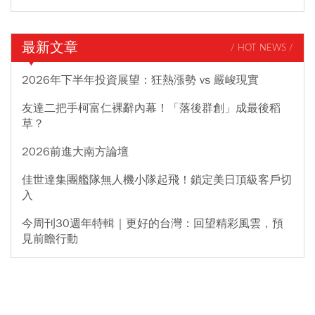
最新文章
/ HOT NEWS /
2026年下半年投資展望：狂熱漲勢 vs 嚴峻現實
友達二把手柯富仁裸辭內幕！「落後群創」成最後稻
草？
2026前進大南方論壇
佳世達集團艦隊無人機小隊起飛！鎖定美日頂級客戶切
入
今周刊30週年特輯｜更好的台灣：回望精彩風雲，預
見前瞻行動