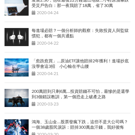
凌晨2:30，他在最後22分鐘逃出地獄...小輕原油暴跌
受災戶告白：那一夜我賠了18萬，省了30萬
2020-04-24
每進場必賠？一個分析師的觀察：失敗投資人與監獄
慣犯，都有一個共通點
2020-04-22
「愈跌愈買」...原油ETF讓他賠掉2年獲利！進場抄底
沒學會這3招 小心輸在半山腰
2020-04-21
200萬賠到只剩6萬...投資賠錢不可怕，最慘的是還學
到3個錯誤教訓，第一個恐走上破產之路
2020-03-23
鴻海、玉山金...股票發瘋下跌，這些不是大公司嗎？
一個38歲股民淚訴：賠掉300萬血汗錢，我好後悔
2020-03-20