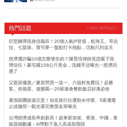
熱門話題
/ HOT ARTICLES /
巨型鋼彈現身信義區！20個人氣IP登場，航海王、哥吉
拉、七龍珠、寶可夢…盤點打卡熱點，活動只到這天
慈濟遭詐騙10億怎麼發生的？陳昱瑄律師見證嚴下跪
博信任！豪宅藏158公斤黃金，洗錢手法曝光…慈濟回
應了
父親節優惠／麥當勞買一送一、六福村免費玩！必勝
客、肯德基、遊樂園…29家速食餐飲飯店好康必收
暑假跟團旅遊注意！知名旅行社遭勒令停業、9家遭廢
止或撤照…觀光署完整黑名單曝光
台灣經濟成長率創新高！超車新加坡、香港、中國，童
振源揭數據：AI帶動下進入高成長階段