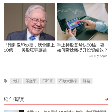
「漲到像印鈔票，我會賺上
手上持股竟然快50檔 要
10億！」美股狂彈讓當沖
如何斷捨離提升投資績效？
客譏笑巴菲特...回顧歷史，
Ads by
投資人總學不乖的事
大賠
不攤平
不凹單
不放大槓桿
賺錢
延伸閱讀