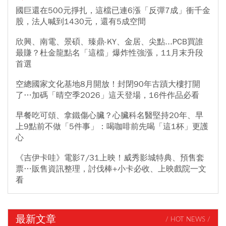
國巨還在500元掙扎，這檔已連6漲「反彈7成」衝千金
股，法人喊到1430元，還有5成空間
欣興、南電、景碩、臻鼎-KY、金居、尖點...PCB買誰
最賺？杜金龍點名「這檔」爆炸性強漲，11月末升段
首選
空總國家文化基地8月開放！封閉90年古蹟大樓打開
了…加碼「晴空季2026」這天登場，16件作品必看
早餐吃可頌、拿鐵傷心臟？心臟科名醫堅持20年、早
上9點前不做「5件事」：喝咖啡前先喝「這1杯」更護
心
《吉伊卡哇》電影7/31上映！威秀影城特典、預售套
票…販售資訊整理，討伐棒+小卡必收、上映戲院一文
看
最新文章
/ HOT NEWS /