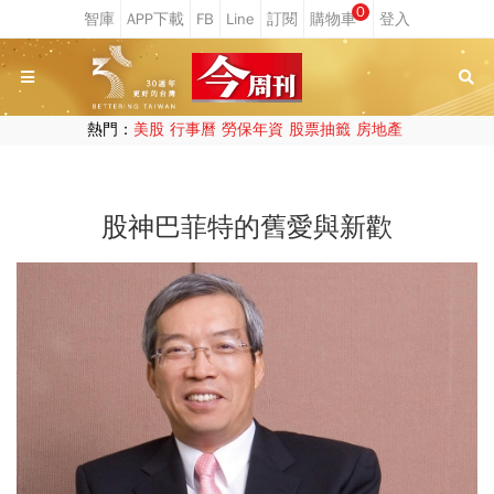
0
熱門：
美股
行事曆
勞保年資
股票抽籤
房地產
股神巴菲特的舊愛與新歡