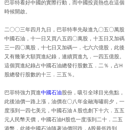
巴菲特看好中國的實際行動，而中國投資熱也在這個
時候開啟。
二○○三年四月九日，巴菲特率先敲進九○五○萬股
中國石油，十一日又買八五四○萬股，十五日又加碼
三一四○萬股，十七日又加碼一．七六六億股，此後
又有幾筆大額買進紀錄，連續買進九．一四五億股。
這個買進紀錄占中國石油總發行股數五．二％，占H
股總發行股數的十三．三五％。
巴菲特強力買進
中國石油
股份，吸引全球目光焦點，
此後油價一路上漲，油價在○八年金融海嘯前夕，一
度漲到一四七美元，中國石油Ａ股也創下十六．五五
元人民幣天價，中國石油H股也一度漲到二十．二五
港幣，此後中國石油隨著油價回跌，A股最低跌到