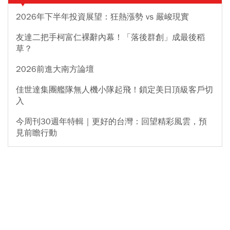
2026年下半年投資展望：狂熱漲勢 vs 嚴峻現實
友達二把手柯富仁裸辭內幕！「落後群創」成最後稻
草？
2026前進大南方論壇
佳世達集團艦隊無人機小隊起飛！鎖定美日頂級客戶切
入
今周刊30週年特輯｜更好的台灣：回望精彩風雲，預
見前瞻行動