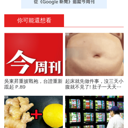
你可能還想看
PR
吳東昇重披戰袍，台證重新
起床就先做件事，沒三天小
躥起 P.89
腹就不見了! 肚子一天天變
小！
PR