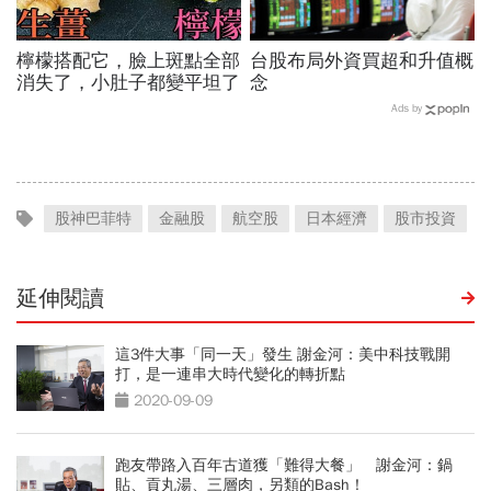
檸檬搭配它，臉上斑點全部
台股布局外資買超和升值概
消失了，小肚子都變平坦了
念
Ads by
股神巴菲特
金融股
航空股
日本經濟
股市投資
延伸閱讀
這3件大事「同一天」發生 謝金河：美中科技戰開
打，是一連串大時代變化的轉折點
2020-09-09
跑友帶路入百年古道獲「難得大餐」 謝金河：鍋
貼、貢丸湯、三層肉，另類的Bash！