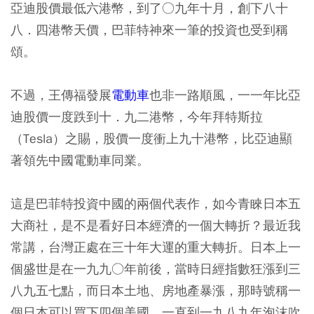
亞迪股價最低六港幣，到了○九年十月，創下八十
八．四港幣天價，巴菲特神來一筆的投資也受到稱
頌。
不過，王傳福發展
電動車
也非一路順風，一一年比亞
迪股價一度跌到十．九二港幣，今年拜特斯拉
（Tesla）之賜，股價一度衝上九十港幣，比亞迪顯
著領先中國電動車同業。
這是巴菲特投資中國的兩個代表作，如今青睞日本五
大商社，是不是看好日本經濟的一個大轉折？最近我
常講，台灣正處在三十年大運的重大轉折。日本上一
個盛世是在一九九○年前後，當時日經指數狂漲到三
八九五七點，而日本土地、房地產暴漲，那時號稱一
個日本可以買下四個美國，一直到一九八九年泡沫吹