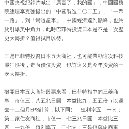
中國央視紀錄片喊出「厲害了，我的國」，中國國務
院總理李克強提出的「中國製造二○二五」、「一帶
一路」，到「彎道超車」，中國經濟達到巔峰，也終
於引爆美中角力，此時巴菲特投資日本是不是一次歷
史大轉折？值得拭目以待。
三是巴菲特投資日本五大商社，也可能帶動這次科技
股狂漲後，走向價值投資，也許這又是今年投資的一
次大轉折。
攤開日本五大商社股票來看，巴菲特相中的三菱商
事，市值三．八五兆日圓，本益比九．五五倍（以過
去十二個月EPS計算，以下同），殖利率五．一％；
第二家住友商社，市值一．七三兆日圓，本益比三十
四．一九倍，殖利率五．○七％；三是伊藤忠商事，