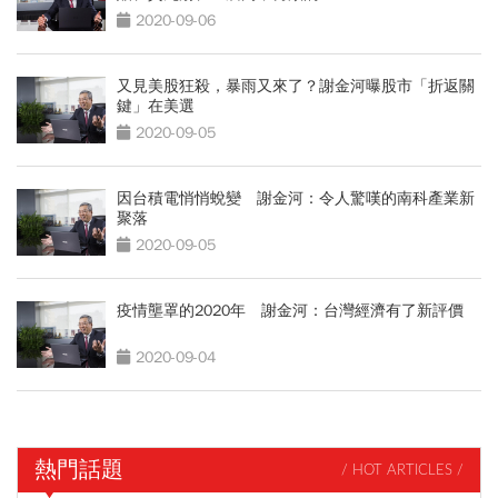
2020-09-06
又見美股狂殺，暴雨又來了？謝金河曝股市「折返關
鍵」在美選
2020-09-05
因台積電悄悄蛻變 謝金河：令人驚嘆的南科產業新
聚落
2020-09-05
疫情壟罩的2020年 謝金河：台灣經濟有了新評價
2020-09-04
熱門話題
/ HOT ARTICLES /