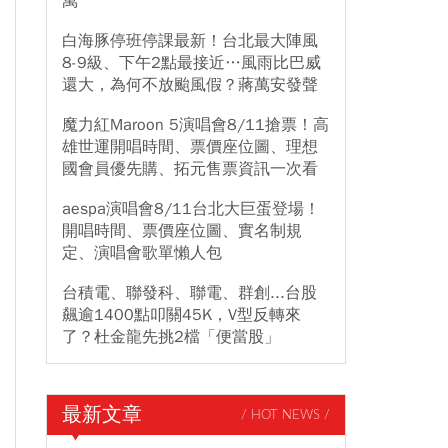
萬
白海豚停班停課最新！台北最大陣風
8-9級、下午2點最接近…風雨比巴威
還大，為何不放颱風假？蔣萬安發聲
魔力紅Maroon 5演唱會8/11搶票！高
雄世運開唱時間、票價座位圖、理想
國會員優先購、拓元售票資訊一次看
aespa演唱會8/11台北大巨蛋登場！
開唱時間、票價座位圖、實名制規
定、演唱會歌單懶人包
台積電、聯發科、聯電、群創...台股
飆逾1400點叩關45K，V型反轉來
了？杜金龍先挑2檔「便當股」
最新文章
/ HOT NEWS /