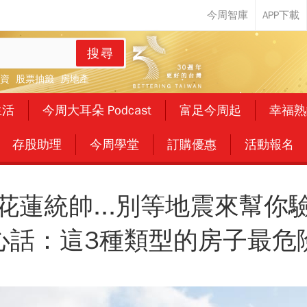
搜尋
資
股票抽籤
房地產
生活
今周大耳朵 Podcast
富足今周起
幸福熟
存股助理
今周學堂
訂購優惠
活動報名
花蓮統帥...別等地震來幫你
心話：這3種類型的房子最危