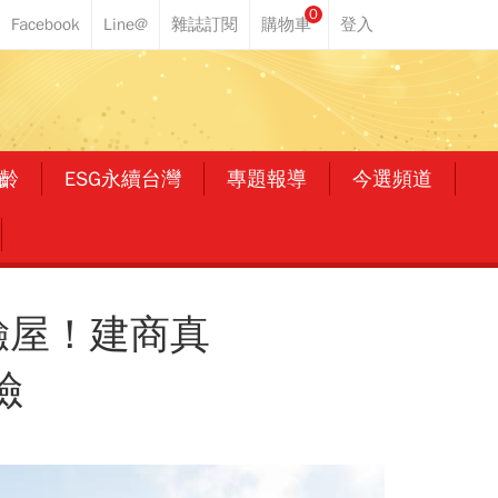
0
齡
ESG永續台灣
專題報導
今選頻道
驗屋！建商真
險