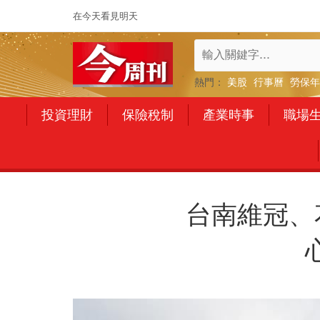
在今天看見明天
熱門：
美股
行事曆
勞保年
投資理財
保險稅制
產業時事
職場
台南維冠、