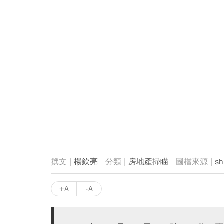
楊欽亮
房地產掃瞄
sh
+A
-A