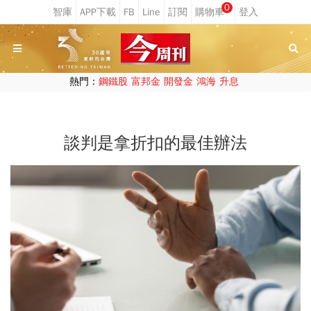
0
熱門：
鋼鐵股
富邦金
開發金
鴻海
升息
談判是拿折扣的最佳辦法