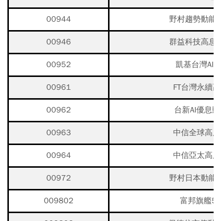
00944
野村趨勢動能
00946
群益科技高息
00952
凱基台灣AI 5
00961
FT台灣永續
00962
台新AI優息動
00963
中信全球高股
00964
中信亞太高股
00972
野村日本動能
009802
富邦旗艦5