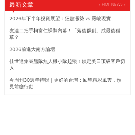
最新文章
/ HOT NEWS /
2026年下半年投資展望：狂熱漲勢 vs 嚴峻現實
友達二把手柯富仁裸辭內幕！「落後群創」成最後稻
草？
2026前進大南方論壇
佳世達集團艦隊無人機小隊起飛！鎖定美日頂級客戶切
入
今周刊30週年特輯｜更好的台灣：回望精彩風雲，預
見前瞻行動