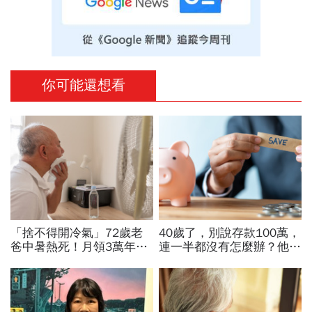
你可能還想看
「捨不得開冷氣」72歲老
40歲了，別說存款100萬，
爸中暑熱死！月領3萬年
連一半都沒有怎麼辦？他5
金、每年6萬孝親費卻喊
年從零存到500萬：「無痛
窮...「3本發霉存摺」留
存錢法」脫離月光族
500萬遺產啟示