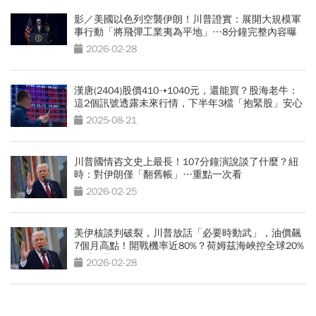
影／美國以色列空襲伊朗！川普證實：展開大規模軍
事行動「將飛彈工業夷為平地」…8分鐘完整內容曝
光
2026-02-28
漢唐(2404)股價410➝1040元，還能買？股海老牛：
這2個訊號透露未來行情，下半年3檔「抱緊股」安心
賺到飽
2025-08-21
川普國情咨文史上最長！107分鐘演說談了什麼？紐
時：對伊朗僅「翻舊帳」…重點一次看
2026-02-25
美伊核談判破裂，川普放話「必要時動武」，油價飆
7個月高點！開戰機率近80%？荷姆茲海峽控全球20%
原油影響解析
2026-02-28