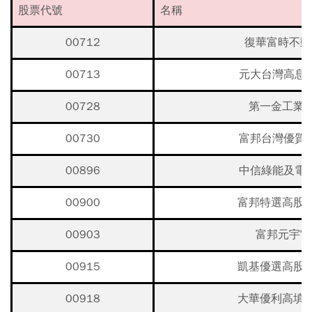
股票代號
名稱
00712
復華富時不動
00713
元大台灣高息
00728
第一金工業3
00730
富邦台灣優質
00896
中信綠能及電
00900
富邦特選高股息
00903
富邦元宇宙
00915
凱基優選高股息
00918
大華優利高填息