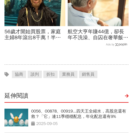
56歲才開始買股票，家庭
航空大亨年賺44億，卻長
主婦8年滾出8千萬！半年
年不洗澡、自囚在奢華飯
暴賺5成、卻在股災「輝達
店...當年地球上最有錢的
Ads by
殺在最低點」...她靠3個心
人，為何晚年活成一場悲
法翻身
劇？
協商
談判
折扣
業務員
銷售員
延伸閱讀
0056、00878、00919...四天王全縮水，高股息還有
救？「它」連11季穩穩配息，年化配息還有9%
2025-09-05