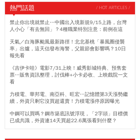
熱門話題
/ HOT ARTICLES /
禁止你出境就禁止…中國出入境新規9/15上路，台灣
人小心「有去無回」？4種職業特別注意：前例在這
天氣／白海豚颱風最新路徑！北北基桃「暴風圈侵襲
率」出爐，這天估發布海警，父親節會影響嗎？10日
報先看
《吉伊卡哇》電影7/31上映！威秀影城特典、預售套
票…販售資訊整理，討伐棒+小卡必收、上映戲院一文
看
力積電、華邦電、南亞科、旺宏…記憶體第3天漲勢繼
續，外資只剩它沒買超還賣！力積電漲停原因曝光
中鋼可以買嗎？鋼市築底訊號浮現，「2字頭」目標價
已成共識，外資連14天買超22.6萬張看到什麼？