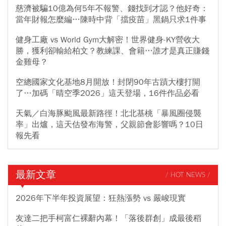
慈濟被騙10億為何5年不報警、錢找到才認？他好奇：
當年財報怎麼編…陳時中背「擋疫苗」黑鍋只求1件事
健身工廠 vs World Gym大解密！世界健身-KY營收大
勝，獲利卻輸給柏文？教練課、會籍…誰才是真正賺錢
金雞母？
空總國家文化基地8月開放！封閉90年古蹟大樓打開
了…加碼「晴空季2026」這天登場，16件作品必看
天氣／白海豚颱風最新路徑！北北基桃「暴風圈侵襲
率」出爐，這天估發布海警，父親節會影響嗎？10日
報先看
最新文章
/ HOT NEWS /
2026年下半年投資展望：狂熱漲勢 vs 嚴峻現實
友達二把手柯富仁裸辭內幕！「落後群創」成最後稻