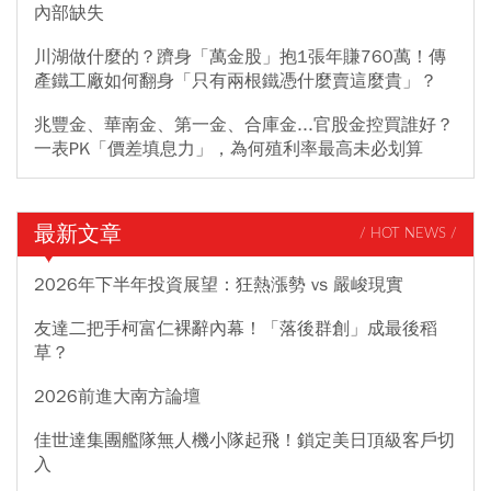
內部缺失
川湖做什麼的？躋身「萬金股」抱1張年賺760萬！傳
產鐵工廠如何翻身「只有兩根鐵憑什麼賣這麼貴」？
兆豐金、華南金、第一金、合庫金...官股金控買誰好？
一表PK「價差填息力」，為何殖利率最高未必划算
最新文章
/ HOT NEWS /
2026年下半年投資展望：狂熱漲勢 vs 嚴峻現實
友達二把手柯富仁裸辭內幕！「落後群創」成最後稻
草？
2026前進大南方論壇
佳世達集團艦隊無人機小隊起飛！鎖定美日頂級客戶切
入