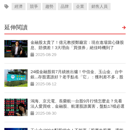
經濟
競爭
趨勢
品牌
企業
銷售人員
延伸閱讀
金融股太貴了！億元教授鄭廳宜：現在進場當心賺股
息、賠價差！3大理由「買債券」絕佳時機到了
2025-08-29
24檔金融股前7月績效出爐！中信金、玉山金、台中
銀...存股選誰好？老手點名「它」：獲利差不多，股
價更甜
2025-08-12
鴻海、京元電、長榮航…台股9月行情怎麼走？先看
法人愛買啥，金融股、航運股誰厲害，盤點17檔必選
股
2025-08-30