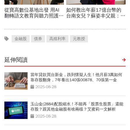
金融股
債券
高殖利率
元教授
延伸閱讀
當年貸款買台新金，跌到懷疑人生！他月薪3萬如何
靠存股翻身，7年養出140張00878、70張第一金
2025-08-28
玉山金(2884)配股縮水！不能再「股票生股票」還能
存股？跟其他金融股有啥兩樣？艾蜜莉一文解析
2025-08-28