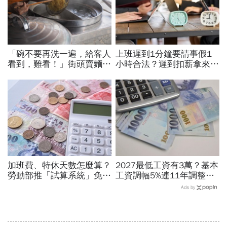
「碗不要再洗一遍，給客人
上班遲到1分鐘要請事假1
看到，難看！」街頭賣麵
小時合法？遲到扣薪拿來聚
30年的攤販父親，用身教
餐就OK？法院認證了…遲
教會我什麼叫「職業道德」
到不支薪這樣算
加班費、特休天數怎麼算？
2027最低工資有3萬？基本
勞動部推「試算系統」免代
工資調幅5%連11年調整？
公式一鍵就能算，連勞退、
勞方喊話新鮮人起薪、臨時
Ads by
資遣費都能查
工、接案工作者該照顧