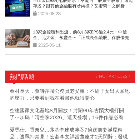
玉山金(2884)配股縮水！不能再「股票生股票」還能
存股？跟其他金融股有啥兩樣？艾蜜莉一文解析
2025-08-28
13家金控獲利出爐，前8月3家EPS逾2.4元！中信
金、元大金、永豐金…「正成長金融股」存股優先
2025-09-11
熱門話題
/ HOT ARTICLES /
眷村長大，蔡詩萍聊公務員老父親：不給子女出人頭地
的壓力，只要看到我在看書他就很開心
空總國家文化基地8月開放！封閉90年古蹟大樓打開
了…加碼「晴空季2026」這天登場，16件作品必看
愛馬仕、香奈兒...兆基李建成涉吞7億送前妻滿屋精
品，遭羈押禁見！宏碁李文詳當董座才2天閃辭：發現