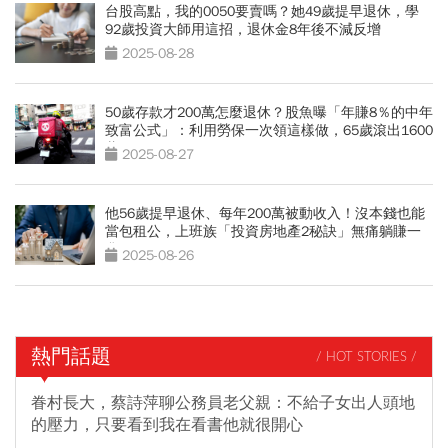
台股高點，我的0050要賣嗎？她49歲提早退休，學
92歲投資大師用這招，退休金8年後不減反增
2025-08-28
50歲存款才200萬怎麼退休？股魚曝「年賺8％的中年
致富公式」：利用勞保一次領這樣做，65歲滾出1600
萬
2025-08-27
他56歲提早退休、每年200萬被動收入！沒本錢也能
當包租公，上班族「投資房地產2秘訣」無痛躺賺一
輩子
2025-08-26
熱門話題
/ HOT STORIES /
眷村長大，蔡詩萍聊公務員老父親：不給子女出人頭地
的壓力，只要看到我在看書他就很開心