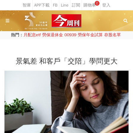
0
熱門：
月配息etf
勞保退休金
00939
勞保年金試算
存股名單
景氣差 和客戶「交陪」學問更大