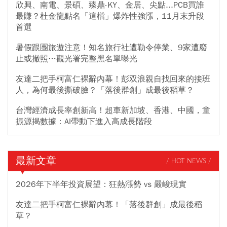
欣興、南電、景碩、臻鼎-KY、金居、尖點...PCB買誰
最賺？杜金龍點名「這檔」爆炸性強漲，11月末升段
首選
暑假跟團旅遊注意！知名旅行社遭勒令停業、9家遭廢
止或撤照…觀光署完整黑名單曝光
友達二把手柯富仁裸辭內幕！彭双浪親自找回來的接班
人，為何最後撕破臉？「落後群創」成最後稻草？
台灣經濟成長率創新高！超車新加坡、香港、中國，童
振源揭數據：AI帶動下進入高成長階段
最新文章
/ HOT NEWS /
2026年下半年投資展望：狂熱漲勢 vs 嚴峻現實
友達二把手柯富仁裸辭內幕！「落後群創」成最後稻
草？