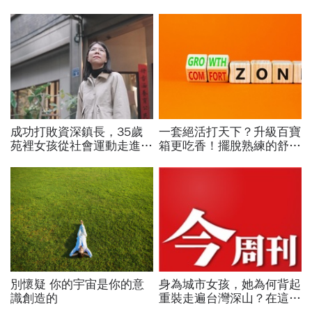
成功打敗資深鎮長，35歲
一套絕活打天下？升級百寶
苑裡女孩從社會運動走進鎮
箱更吃香！擺脫熟練的舒適
公所讓地方政治不再只有
圈，跳出越做越窄的專業陷
「拜託」
阱
別懷疑 你的宇宙是你的意
身為城市女孩，她為何背起
識創造的
重裝走遍台灣深山？在這座