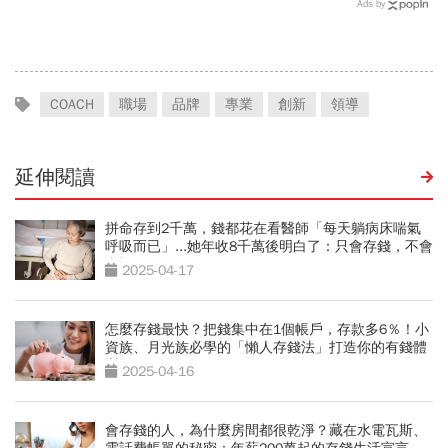
世界少見的高山島嶼，她找
Ads by
到人生答案
COACH
職場
品牌
專業
創新
領導
延伸閱讀
拼命存到2千萬，錢都花在看醫師「每天躺病床喘氣
呼吸而已」...她年收8千萬後明白了：只會存錢，不會
幸福
2025-04-17
怎麼存錢最快？把錢集中在1個帳戶，存款多6％！小
資族、月光族必學的「懶人存錢法」打造你的有錢體
質
2025-04-16
會存錢的人，為什麼房間都很乾淨？藏在水電瓦斯、