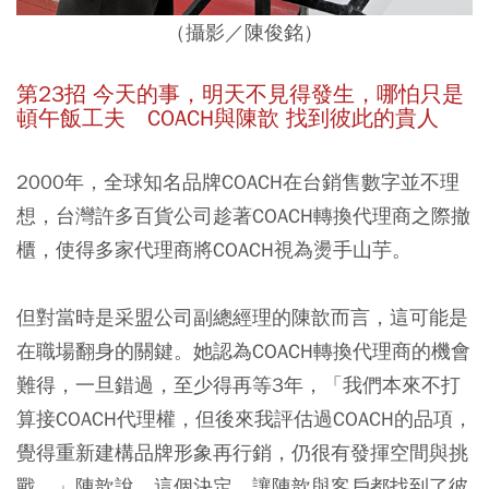
（攝影／陳俊銘）
第23招 今天的事，明天不見得發生，哪怕只是
頓午飯工夫
COACH與陳歆 找到彼此的貴人
2000年，全球知名品牌COACH在台銷售數字並不理
想，台灣許多百貨公司趁著COACH轉換代理商之際撤
櫃，使得多家代理商將COACH視為燙手山芋。
但對當時是采盟公司副總經理的陳歆而言，這可能是
在職場翻身的關鍵。她認為COACH轉換代理商的機會
難得，一旦錯過，至少得再等3年，「我們本來不打
算接COACH代理權，但後來我評估過COACH的品項，
覺得重新建構品牌形象再行銷，仍很有發揮空間與挑
戰。」陳歆說。這個決定，讓陳歆與客戶都找到了彼