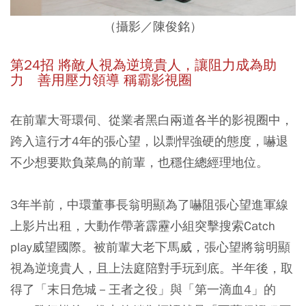
（攝影／陳俊銘）
第24招 將敵人視為逆境貴人，讓阻力成為助
力
善用壓力領導 稱霸影視圈
在前輩大哥環伺、從業者黑白兩道各半的影視圈中，
跨入這行才4年的張心望，以剽悍強硬的態度，嚇退
不少想要欺負菜鳥的前輩，也穩住總經理地位。
3年半前，中環董事長翁明顯為了嚇阻張心望進軍線
上影片出租，大動作帶著霹靂小組突擊搜索Catch
play威望國際。被前輩大老下馬威，張心望將翁明顯
視為逆境貴人，且上法庭陪對手玩到底。半年後，取
得了「末日危城－王者之役」與「第一滴血4」的