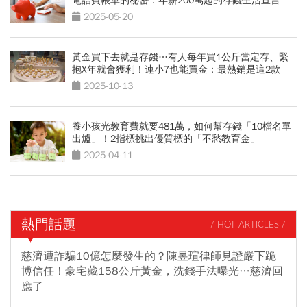
電話費帳單的秘密：年薪200萬起的存錢生活宣言
2025-05-20
黃金買下去就是存錢…有人每年買1公斤當定存、緊
抱X年就會獲利！連小7也能買金：最熱銷是這2款
2025-10-13
養小孩光教育費就要481萬，如何幫存錢「10檔名單
出爐」！2指標挑出優質標的「不愁教育金」
2025-04-11
熱門話題
/ HOT ARTICLES /
慈濟遭詐騙10億怎麼發生的？陳昱瑄律師見證嚴下跪
博信任！豪宅藏158公斤黃金，洗錢手法曝光…慈濟回
應了