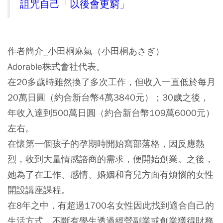
詛咒自己「以後會更窮」
作者簡介_小田桐麻氣（小田桐あさぎ）
Adorable株式會社代表。
在20多歲時雖然換了多次工作，但收入一直低於每月
20萬日圓（約合新台幣4萬3840元）；30歲之後，
年收入達到500萬日圓（約合新台幣109萬6000元）
左右。
在懷第一個孩子的孕期時開始寫部落格，因反應熱
烈，收到大量情感諮商的需求，便開始創業。之後，
她為了在工作、感情、婚姻和育兒方面有煩惱的女性
開設講座課程。
在8年之中，有超過1700名女性因此找到適合自己的
生活方式，不斷有學生透過經營副業或創業獲得財務