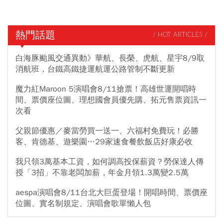
熱門話題
/ HOT ARTICLES /
白海豚颱風交通異動》華航、長榮、虎航、星宇8/9取
消航班，台鐵高鐵捷運航運公路管制不斷更新
魔力紅Maroon 5演唱會8/11搶票！高雄世運開唱時
間、票價座位圖、理想國會員優先購、拓元售票資訊一
次看
父親節優惠／麥當勞買一送一、六福村免費玩！必勝
客、肯德基、遊樂園…29家速食餐飲飯店好康必收
我只領3萬基本工資，如何調高投保薪資？勞保達人傳
授「3招」不靠老闆加薪，年金月領1.3萬變2.5萬
aespa演唱會8/11台北大巨蛋登場！開唱時間、票價座
位圖、實名制規定、演唱會歌單懶人包