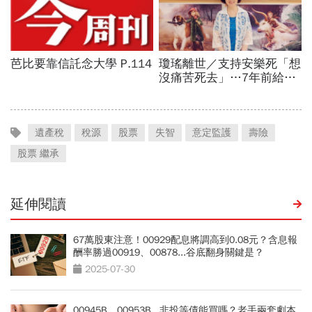
遺產稅
稅源
股票
失智
意定監護
壽險
股票 繼承
延伸閱讀
67萬股東注意！00929配息將調高到0.08元？含息報
酬率勝過00919、00878...谷底翻身關鍵是？
2025-07-30
00945B、00953B...非投等債能買嗎？老手兩套劇本