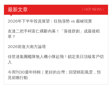
最新文章
/ HOT NEWS /
2026年下半年投資展望：狂熱漲勢 vs 嚴峻現實
友達二把手柯富仁裸辭內幕！「落後群創」成最後稻
草？
2026前進大南方論壇
佳世達集團艦隊無人機小隊起飛！鎖定美日頂級客戶切
入
今周刊30週年特輯｜更好的台灣：回望精彩風雲，預
見前瞻行動