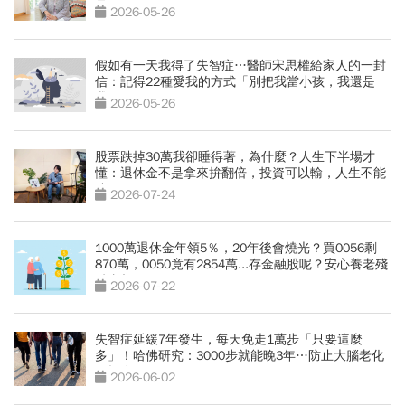
是錢
2026-05-26
假如有一天我得了失智症…醫師宋思權給家人的一封
信：記得22種愛我的方式「別把我當小孩，我還是
我」
2026-05-26
股票跌掉30萬我卻睡得著，為什麼？人生下半場才
懂：退休金不是拿來拚翻倍，投資可以輸，人生不能
賭
2026-07-24
1000萬退休金年領5％，20年後會燒光？買0056剩
870萬，0050竟有2854萬...存金融股呢？安心養老殘
酷真相
2026-07-22
失智症延緩7年發生，每天免走1萬步「只要這麼
多」！哈佛研究：3000步就能晚3年…防止大腦老化
兩招奏效
2026-06-02