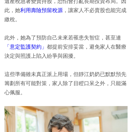
遺產稅急著變賣持股，恐怕會打亂長期投資布局。因
此，她
利用壽險預留稅源
，讓家人不必賣股也能完成
繳稅。
此外，她為了預防自己未來若罹患失智症，甚至連
「意定監護契約」
都提前安排妥當，避免家人在醫療
決定與照護上陷入紛爭與困擾。
這些準備雖未真正派上用場，但靜江奶奶已默默預先
籌劃所有可能對策，家人除了目瞪口呆之外，只能滿
心佩服。