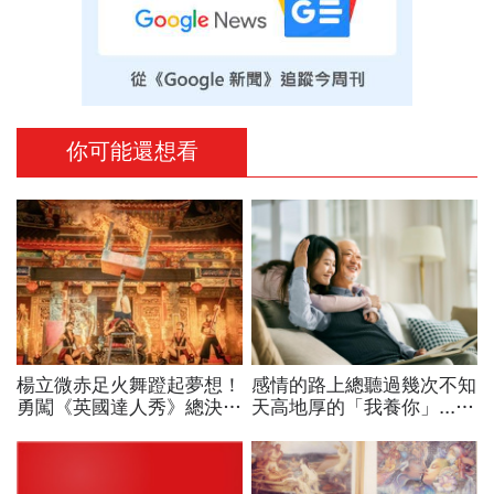
你可能還想看
楊立微赤足火舞蹬起夢想！
感情的路上總聽過幾次不知
勇闖《英國達人秀》總決
天高地厚的「我養你」....
賽，喜悅背後苦藏23年汗
但長大後我才明白，只有爸
與淚：我想一路舞到99歲
爸說的那句最真