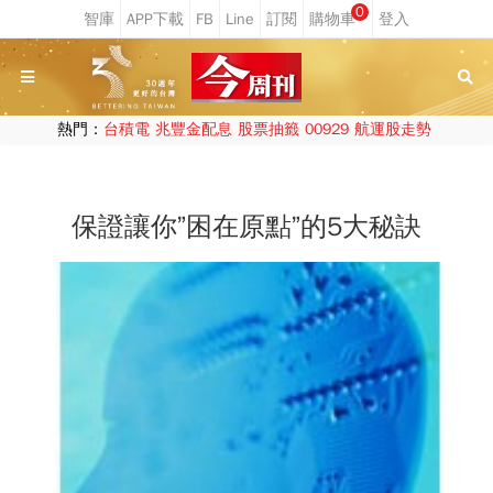
0
熱門：
台積電
兆豐金配息
股票抽籤
00929
航運股走勢
保證讓你”困在原點”的5大秘訣