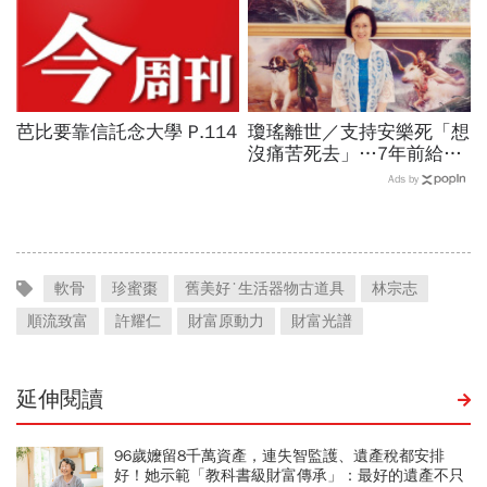
芭比要靠信託念大學 P.114
瓊瑤離世／支持安樂死「想
沒痛苦死去」…7年前給孩
子交代身後事的一封信：這
Ads by
10件事千萬別對我做
軟骨
珍蜜棗
舊美好˙生活器物古道具
林宗志
順流致富
許耀仁
財富原動力
財富光譜
延伸閱讀
96歲嬤留8千萬資產，連失智監護、遺產稅都安排
好！她示範「教科書級財富傳承」：最好的遺產不只