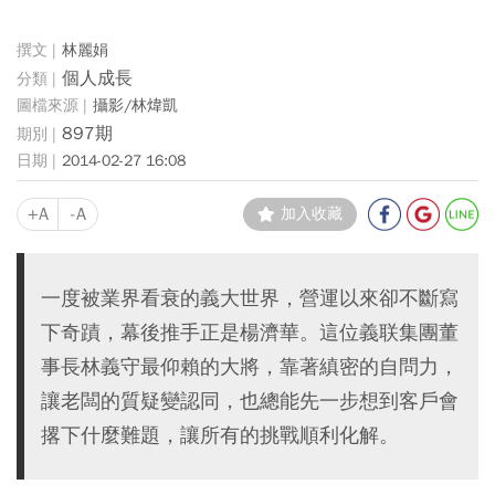
林麗娟
個人成長
攝影/林煒凱
897期
2014-02-27 16:08
+A
-A
加入收藏
一度被業界看衰的義大世界，營運以來卻不斷寫
下奇蹟，幕後推手正是楊濟華。這位義联集團董
事長林義守最仰賴的大將，靠著縝密的自問力，
讓老闆的質疑變認同，也總能先一步想到客戶會
撂下什麼難題，讓所有的挑戰順利化解。