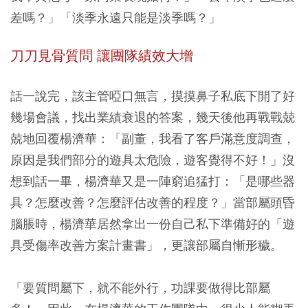
差嗎？」「淡季永遠只能是淡季嗎？」
刀刀見骨質問 讓團隊績效大增
話一說完，該主管啞口無言，摸摸鼻子私底下開了好
幾場會議，找出業績衰退的答案，幾天後他再戰戰兢
兢地回覆楊濟華：「副董，我看了客戶滿意度調查，
原因是我們部分的遊具太危險，遊客覺得不好！」沒
想到話一畢，楊濟華又是一陣窮追猛打：「是哪些器
具？怎麼改善？怎麼評估改善的程度？」當部屬頭昏
腦脹時，楊濟華居然拿出一份自己私下準備好的「遊
具受傷率改善方案計畫書」，更讓部屬自慚形穢。
「要質問屬下，就不能外行，功課要做得比部屬