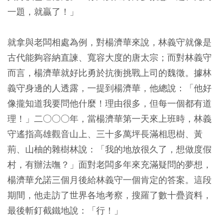
一題，就贏了！」
就拿與老闆相處為例，對楊濟華來說，林義守就像是
古代能夠容納直諫、寬容大度的唐太宗；而對林義守
而言，楊濟華就好比勇於抗衡挑戰上司的魏徵。據林
義守身邊的人透露，一提到楊濟華，他總說：「他好
像攏知道我要問他什麼！理由很多，但每一個都有道
理！」二○○○年，當楊濟華第一天來上班時，林義
守遙指高雄觀音山上、三十多萬坪長滿相思樹、黃
荊、山柚的雜樹林說：「我的地放很久了，想做度假
村，有辦法嘸？」面對老闆多年來充滿疑問的夢想，
楊濟華允諾三個月後給林義守一個肯定的答案。這段
期間，他走訪了世界各地考察，搜羅了數十疊資料，
最後斬釘截鐵地說：「行！」