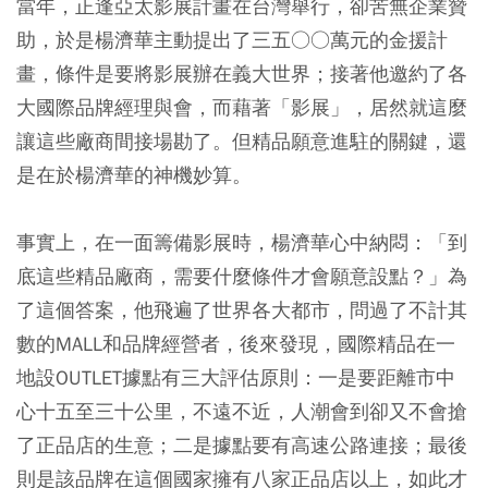
當年，正逢亞太影展計畫在台灣舉行，卻苦無企業贊
助，於是楊濟華主動提出了三五○○萬元的金援計
畫，條件是要將影展辦在義大世界；接著他邀約了各
大國際品牌經理與會，而藉著「影展」，居然就這麼
讓這些廠商間接場勘了。但精品願意進駐的關鍵，還
是在於楊濟華的神機妙算。
事實上，在一面籌備影展時，楊濟華心中納悶：「到
底這些精品廠商，需要什麼條件才會願意設點？」為
了這個答案，他飛遍了世界各大都市，問過了不計其
數的MALL和品牌經營者，後來發現，國際精品在一
地設OUTLET據點有三大評估原則：一是要距離市中
心十五至三十公里，不遠不近，人潮會到卻又不會搶
了正品店的生意；二是據點要有高速公路連接；最後
則是該品牌在這個國家擁有八家正品店以上，如此才