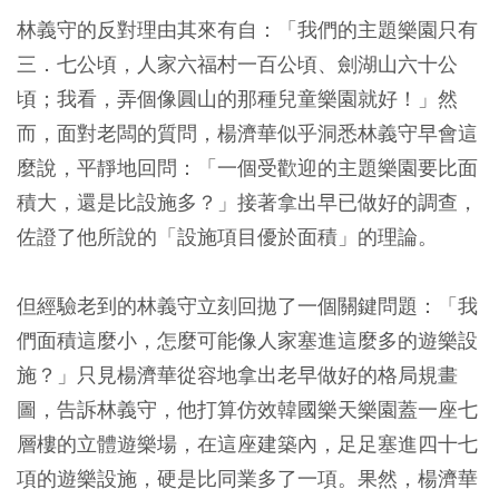
林義守的反對理由其來有自：「我們的主題樂園只有
三．七公頃，人家六福村一百公頃、劍湖山六十公
頃；我看，弄個像圓山的那種兒童樂園就好！」然
而，面對老闆的質問，楊濟華似乎洞悉林義守早會這
麼說，平靜地回問：「一個受歡迎的主題樂園要比面
積大，還是比設施多？」接著拿出早已做好的調查，
佐證了他所說的「設施項目優於面積」的理論。
但經驗老到的林義守立刻回拋了一個關鍵問題：「我
們面積這麼小，怎麼可能像人家塞進這麼多的遊樂設
施？」只見楊濟華從容地拿出老早做好的格局規畫
圖，告訴林義守，他打算仿效韓國樂天樂園蓋一座七
層樓的立體遊樂場，在這座建築內，足足塞進四十七
項的遊樂設施，硬是比同業多了一項。果然，楊濟華