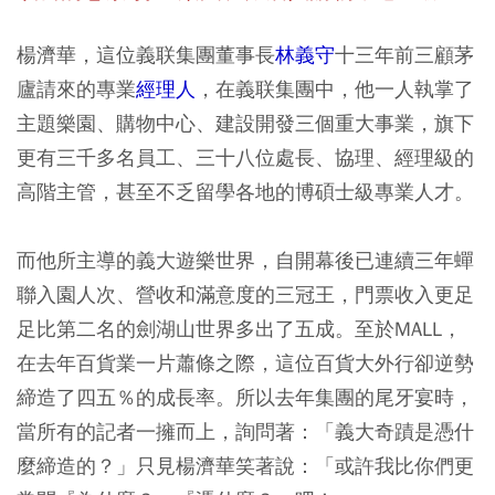
楊濟華，這位義联集團董事長
林義守
十三年前三顧茅
廬請來的專業
經理人
，在義联集團中，他一人執掌了
主題樂園、購物中心、建設開發三個重大事業，旗下
更有三千多名員工、三十八位處長、協理、經理級的
高階主管，甚至不乏留學各地的博碩士級專業人才。
而他所主導的義大遊樂世界，自開幕後已連續三年蟬
聯入園人次、營收和滿意度的三冠王，門票收入更足
足比第二名的劍湖山世界多出了五成。至於MALL，
在去年百貨業一片蕭條之際，這位百貨大外行卻逆勢
締造了四五％的成長率。所以去年集團的尾牙宴時，
當所有的記者一擁而上，詢問著：「義大奇蹟是憑什
麼締造的？」只見楊濟華笑著說：「或許我比你們更