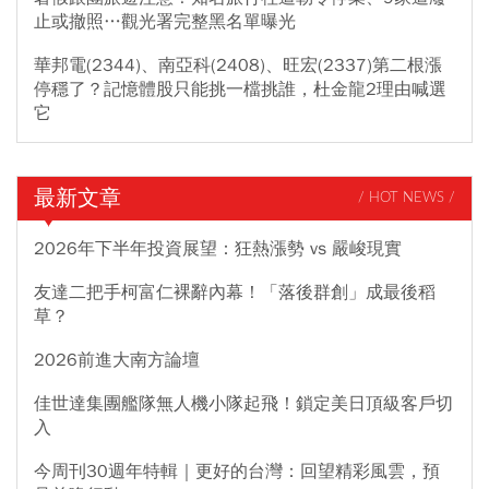
止或撤照…觀光署完整黑名單曝光
華邦電(2344)、南亞科(2408)、旺宏(2337)第二根漲
停穩了？記憶體股只能挑一檔挑誰，杜金龍2理由喊選
它
最新文章
/ HOT NEWS /
2026年下半年投資展望：狂熱漲勢 vs 嚴峻現實
友達二把手柯富仁裸辭內幕！「落後群創」成最後稻
草？
2026前進大南方論壇
佳世達集團艦隊無人機小隊起飛！鎖定美日頂級客戶切
入
今周刊30週年特輯｜更好的台灣：回望精彩風雲，預