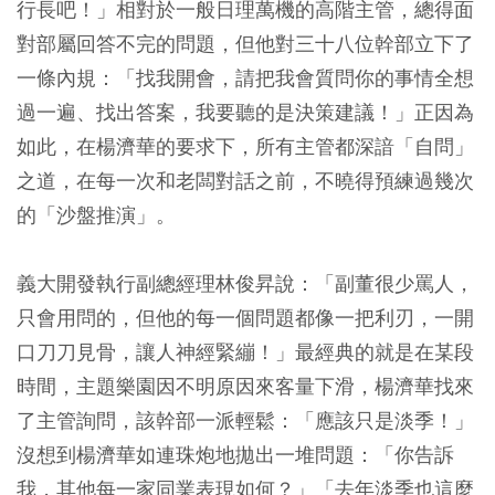
行長吧！」相對於一般日理萬機的高階主管，總得面
對部屬回答不完的問題，但他對三十八位幹部立下了
一條內規：「找我開會，請把我會質問你的事情全想
過一遍、找出答案，我要聽的是決策建議！」正因為
如此，在楊濟華的要求下，所有主管都深諳「自問」
之道，在每一次和老闆對話之前，不曉得預練過幾次
的「沙盤推演」。
義大開發執行副總經理林俊昇說：「副董很少罵人，
只會用問的，但他的每一個問題都像一把利刃，一開
口刀刀見骨，讓人神經緊繃！」最經典的就是在某段
時間，主題樂園因不明原因來客量下滑，楊濟華找來
了主管詢問，該幹部一派輕鬆：「應該只是淡季！」
沒想到楊濟華如連珠炮地拋出一堆問題：「你告訴
我，其他每一家同業表現如何？」「去年淡季也這麼