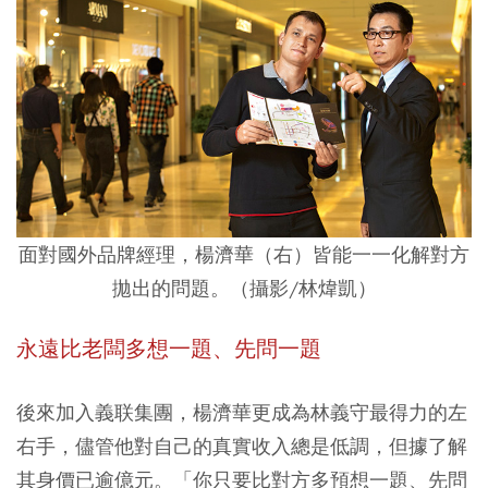
面對國外品牌經理，楊濟華（右）皆能一一化解對方
拋出的問題。（攝影/林煒凱）
永遠比老闆多想一題、先問一題
後來加入義联集團，楊濟華更成為林義守最得力的左
右手，儘管他對自己的真實收入總是低調，但據了解
其身價已逾億元。「你只要比對方多預想一題、先問