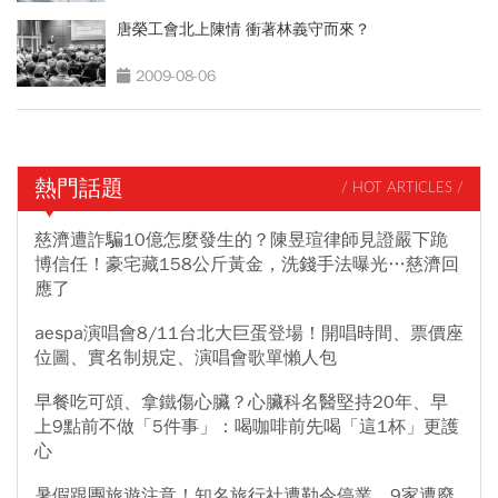
唐榮工會北上陳情 衝著林義守而來？
2009-08-06
熱門話題
/ HOT ARTICLES /
慈濟遭詐騙10億怎麼發生的？陳昱瑄律師見證嚴下跪
博信任！豪宅藏158公斤黃金，洗錢手法曝光…慈濟回
應了
aespa演唱會8/11台北大巨蛋登場！開唱時間、票價座
位圖、實名制規定、演唱會歌單懶人包
早餐吃可頌、拿鐵傷心臟？心臟科名醫堅持20年、早
上9點前不做「5件事」：喝咖啡前先喝「這1杯」更護
心
暑假跟團旅遊注意！知名旅行社遭勒令停業、9家遭廢