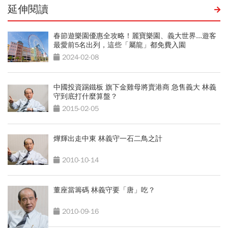
延伸閱讀
春節遊樂園優惠全攻略！麗寶樂園、義大世界...遊客
最愛前5名出列，這些「屬龍」都免費入園
2024-02-08
中國投資踢鐵板 旗下金雞母將賣港商 急售義大 林義
守到底打什麼算盤？
2015-02-05
燁輝出走中東 林義守一石二鳥之計
2010-10-14
董座當籌碼 林義守要「唐」吃？
2010-09-16