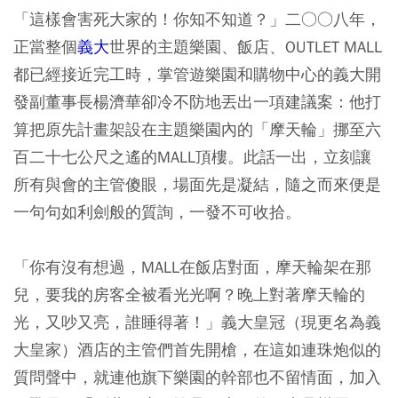
「這樣會害死大家的！你知不知道？」二○○八年，
正當整個
義大
世界的主題樂園、飯店、OUTLET MALL
都已經接近完工時，掌管遊樂園和購物中心的義大開
發副董事長楊濟華卻冷不防地丟出一項建議案：他打
算把原先計畫架設在主題樂園內的「摩天輪」挪至六
百二十七公尺之遙的MALL頂樓。此話一出，立刻讓
所有與會的主管傻眼，場面先是凝結，隨之而來便是
一句句如利劍般的質詢，一發不可收拾。
「你有沒有想過，MALL在飯店對面，摩天輪架在那
兒，要我的房客全被看光光啊？晚上對著摩天輪的
光，又吵又亮，誰睡得著！」義大皇冠（現更名為義
大皇家）酒店的主管們首先開槍，在這如連珠炮似的
質問聲中，就連他旗下樂園的幹部也不留情面，加入