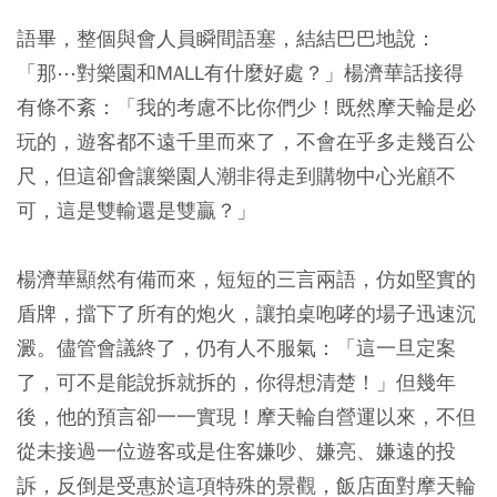
語畢，整個與會人員瞬間語塞，結結巴巴地說：
「那⋯對樂園和MALL有什麼好處？」楊濟華話接得
有條不紊：「我的考慮不比你們少！既然摩天輪是必
玩的，遊客都不遠千里而來了，不會在乎多走幾百公
尺，但這卻會讓樂園人潮非得走到購物中心光顧不
可，這是雙輸還是雙贏？」
楊濟華顯然有備而來，短短的三言兩語，仿如堅實的
盾牌，擋下了所有的炮火，讓拍桌咆哮的場子迅速沉
澱。儘管會議終了，仍有人不服氣：「這一旦定案
了，可不是能說拆就拆的，你得想清楚！」但幾年
後，他的預言卻一一實現！摩天輪自營運以來，不但
從未接過一位遊客或是住客嫌吵、嫌亮、嫌遠的投
訴，反倒是受惠於這項特殊的景觀，飯店面對摩天輪