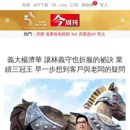
0
熱門：
房價
遺產稅免稅額
fed
高股息etf
美元
義大楊濟華 讓林義守也折服的祕訣 業
績三冠王 早一步想到客戶與老闆的疑問