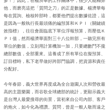
多！」因此，在楊濟華的工作團隊中，很少人能糊弄
他，而磨亮這把「質問之刀」的正是數據。楊濟華每
每在質詢、檢核幹部時，都要他們提出數據佐證，這
是因為一般執行長最頭痛的編預算和ＫＰＩ（關鍵績
效指標），往往會面臨底下單位浮報預算，而壓低Ｋ
ＰＩ值，然而楊濟華面對三十八位幹部，一聽完所有
單位的數值，立刻用計算機加一加，只要總數鬥不攏
總部數值，全部重來。這養成了所有單位在擬預算、
訂目標時，私下老早做好跨部門協調，把資源和責任
分配好。
今年春節，義大世界再度成為全台遊園人次和營收最
高的主題樂園，而谷歌全球總部的統計，更顯示義大
是台灣人最愛搜尋的街景，當初來自公司內部、客戶
的炮火，如今化為禮讚。質問，曾是一般人敬而遠之