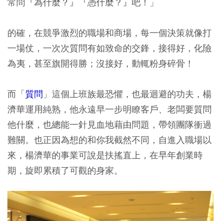
常問『為什麼？』『憑什麼？』吧！」
的確，在競爭激烈的職場和商場，每一個決策就像打
一場仗，一次次質問有如致命的交鋒，接得好，化險
為夷，甚至旗開得勝；沒接好，動輒粉身碎骨！
而「
質問
」這個上班族最恐懼，也最迴避的功夫，楊
濟華運用純熟，他永遠早一步明瞭客戶、老闆要質問
他什麼，也總能一針見血地藉由問題，帶領團隊衝過
難關。也正因為想的和你我截然不同，自進入職場以
來，楊濟華的事業可說是扶搖直上，在早年創業時
期，旋即累積了可觀的身家。