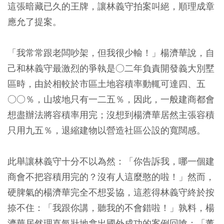
這張暗藏已久的王牌，讓林義守拍案叫絕，順理成章
應允了提案。
「我常常跟老闆吵架，但我很少輸！」楊濟華說，自
己和林義守最激烈的爭執是○二年負責開發義大別墅
區時，由於相較於市區土地容積率動輒可達四、五
○○％，山坡地只有一二五％，因此，一般建商都會
想盡辦法將容積率用完；沒想到楊濟華居然主張容積
只用九五％，退縮建物以營造社區公設的寬闊感。
此舉讓林義守十分不以為然：「你告訴我，哪一個建
商會不把容積用完的？沒有人這麼憨的啦！」然而，
硬脾氣的楊濟華完全不想妥協，這惹得林義守終於按
捺不住：「我跟你講，聽我的不會錯啦！」孰料，楊
濟華居然理直氣壯地拿出國外成功的案例回嗆：「董