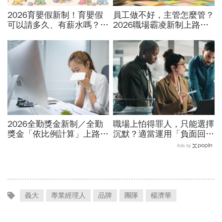
2026育嬰假新制！育嬰假
員工做不好，主管怎麼管？
可以請多久、有薪水嗎？育
2026職場霸凌新制上路，
嬰留職停薪津貼申請、準備
律師點出「嚴格要求」與
資料，和舊制差異一次看
「霸凌」的3條安全邊界
2026全勤獎金新制／全勤
職場上怕得罪人，只能選擇
獎金「依比例計算」上路！
沉默？適當運用「負面回
請1天假扣多少？請病假怎
饋」，比忍耐更有效！
Ads by
麼扣薪？計算公式一次看
義大
專業經理人
品牌
團隊
楊濟華