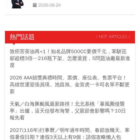
2026-06-24
熱門話題
/ HOT ARTICLES /
致癌苦茶油再+1！知名品牌500CC要價千元，苯駢芘
卻超標3倍…216瓶下架、怎麼退貨，5問題油廠最新進
度
2026 AAA頒獎典禮時間、票價、座位表、售票平台！
高雄世運迎張員瑛、池昌旭、金宣虎…卡司名單不斷更
新
天氣／白海豚颱風最新路徑！北北基桃「暴風圈侵襲
率」出爐，這天估發布海警，父親節會影響嗎？10日
報先看
2027(116年)行事曆／明年過年時間、春節放幾天、寒
假暑假日期？連假3天以上有9個：請假攻略懶人包