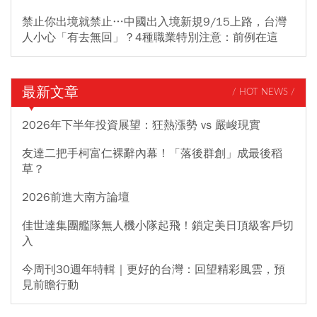
禁止你出境就禁止…中國出入境新規9/15上路，台灣
人小心「有去無回」？4種職業特別注意：前例在這
最新文章
/ HOT NEWS /
2026年下半年投資展望：狂熱漲勢 vs 嚴峻現實
友達二把手柯富仁裸辭內幕！「落後群創」成最後稻
草？
2026前進大南方論壇
佳世達集團艦隊無人機小隊起飛！鎖定美日頂級客戶切
入
今周刊30週年特輯｜更好的台灣：回望精彩風雲，預
見前瞻行動