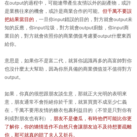
在output的過程中，可能連帶產生友情以外的副產物，或許
是業務往來的機會，或許是商業合作的可能。
但千萬不要誤
把結果當目的
，一旦你input錯誤的目的，對方就會output未
知的反應，你input垃圾，對方就會output廚餘，你input商
業目的，對方就會依照你的商業價值考慮要output什麼東西
給你。
意思是，如果你不是富二代，就算你認識再多的高富帥對你
也沒什麼太大幫助，因為你所具備的商業價值並不值得對方
output。
如果，你真的很想跟朋友談生意，那就正大光明的表明來
意，朋友通常不會拒絕你於千里，就算買賣不成至少仁義
在，千萬不要用友情的糖衣包裹利益目的（不管是只對你有
利或對朋友也有利），
朋友不是傻瓜，有時他們可能比你更
了解你，你的矯情造作不自然只會讓朋友迫不及待想要疏離
你，那可就真的賠了夫人又折兵。