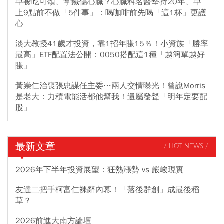
早餐吃可頌、拿鐵傷心臟？心臟科名醫堅持20年、早
上9點前不做「5件事」：喝咖啡前先喝「這1杯」更護
心
淡大教授41歲才投資，靠1招年賺15％！小資族「勝率
最高」ETF配置法公開：0050搭配這1種「越簡單越好
賺」
黃崇仁治喪張忠謀任主委…兩人交情曝光！曾說Morris
是老大：力積電能活都他幫我！遺屬發聲「明年定要配
股」
最新文章
/ HOT NEWS /
2026年下半年投資展望：狂熱漲勢 vs 嚴峻現實
友達二把手柯富仁裸辭內幕！「落後群創」成最後稻
草？
2026前進大南方論壇