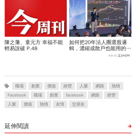
陳之藩、童元方 幸福不能
如何把20年法人圈選股邏
輕易說破 P.48
輯，濃縮成散戶也能用的三
步驟？曾任政府基金操盤手
Ads by
黃豐凱的巨浪碉堡法
職場
創業
價值
經營
人脈
網路
熱情
Facebook
職場
創業
facebook
網路
經營
人脈
價值
熱情
友情
交朋友
延伸閱讀