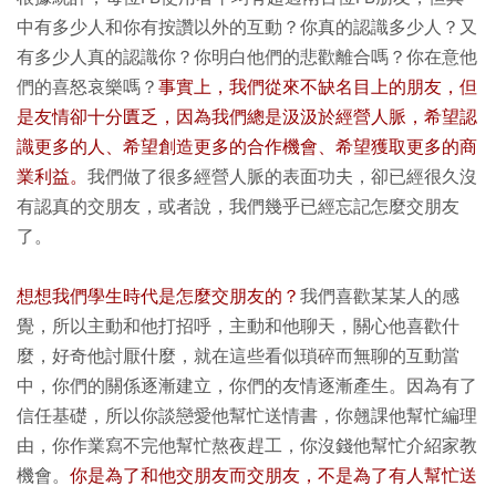
中有多少人和你有按讚以外的互動？你真的認識多少人？又
有多少人真的認識你？你明白他們的悲歡離合嗎？你在意他
們的喜怒哀樂嗎？
事實上，我們從來不缺名目上的朋友，但
是友情卻十分匱乏，因為我們總是汲汲於經營人脈，希望認
識更多的人、希望創造更多的合作機會、希望獲取更多的商
業利益。
我們做了很多經營人脈的表面功夫，卻已經很久沒
有認真的交朋友，或者說，我們幾乎已經忘記怎麼交朋友
了。
想想我們學生時代是怎麼交朋友的？
我們喜歡某某人的感
覺，所以主動和他打招呼，主動和他聊天，關心他喜歡什
麼，好奇他討厭什麼，就在這些看似瑣碎而無聊的互動當
中，你們的關係逐漸建立，你們的友情逐漸產生。因為有了
信任基礎，所以你談戀愛他幫忙送情書，你翹課他幫忙編理
由，你作業寫不完他幫忙熬夜趕工，你沒錢他幫忙介紹家教
機會。
你是為了和他交朋友而交朋友，不是為了有人幫忙送