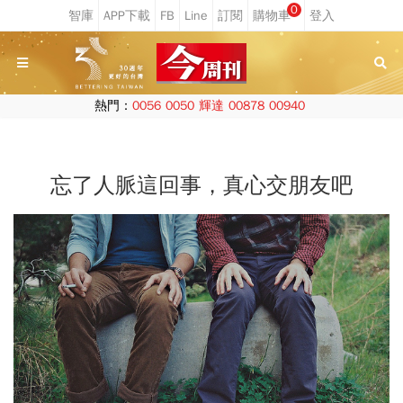
0
熱門：
0056
0050
輝達
00878
00940
忘了人脈這回事，真心交朋友吧