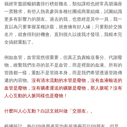
籍經常盤踞暢銷書排行榜前幾名，類似課程也經常高朋滿座
一票難求，有些人熱衷參與各種社團或商業組織，試圖結識
更多有影響力的朋友。過去的我，也曾經是其中一員，我一
直以為只要掌握某種訣竅，就會擁有好人緣；只要勤於交換
名片，就會得到好機會。直到很久以後我才發現，我根本完
全搞錯重點了。
例如血管，血管當然很重要，但真正負責輸送養分、代謝廢
物，維繫我們生存的並不是血管，而是裡面的血液。所有的
管路都一樣，重點不是管路本身，而是我們希望透過管路傳
遞的內容物。
沒有清水流動的水管是廢物，沒有血液輸送的
血管是廢物，沒有礦產運送的礦脈是廢物，
那人脈呢？沒有
人心互動的人脈同樣也是廢物！
什麼叫人心互動？白話文就叫做「交朋友」。
根據統計，每位FB使用者平均有超過兩百位FB朋友，但其