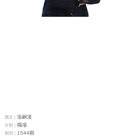
張嗣漢
職場
1544期