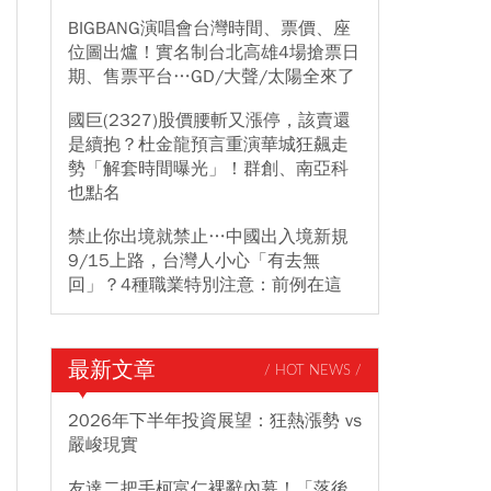
BIGBANG演唱會台灣時間、票價、座
位圖出爐！實名制台北高雄4場搶票日
期、售票平台…GD/大聲/太陽全來了
國巨(2327)股價腰斬又漲停，該賣還
是續抱？杜金龍預言重演華城狂飆走
勢「解套時間曝光」！群創、南亞科
也點名
禁止你出境就禁止…中國出入境新規
9/15上路，台灣人小心「有去無
回」？4種職業特別注意：前例在這
最新文章
/ HOT NEWS /
2026年下半年投資展望：狂熱漲勢 vs
嚴峻現實
友達二把手柯富仁裸辭內幕！「落後