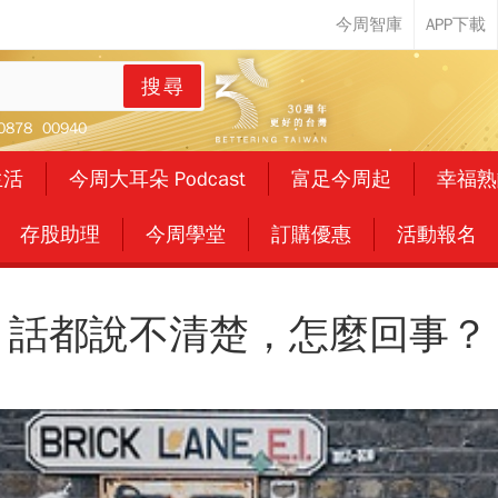
搜尋
0878
00940
生活
今周大耳朵 Podcast
富足今周起
幸福熟
存股助理
今周學堂
訂購優惠
活動報名
話都說不清楚，怎麼回事？