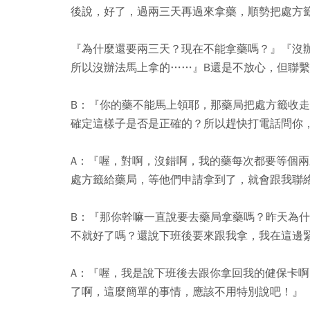
後說，好了，過兩三天再過來拿藥，順勢把處方
『為什麼還要兩三天？現在不能拿藥嗎？』『沒
所以沒辦法馬上拿的……』B還是不放心，但聯繫
B：『你的藥不能馬上領耶，那藥局把處方籤收
確定這樣子是否是正確的？所以趕快打電話問你
A：『喔，對啊，沒錯啊，我的藥每次都要等個
處方籤給藥局，等他們申請拿到了，就會跟我聯
B：『那你幹嘛一直說要去藥局拿藥嗎？昨天為
不就好了嗎？還說下班後要來跟我拿，我在這邊
A：『喔，我是說下班後去跟你拿回我的健保卡
了啊，這麼簡單的事情，應該不用特別說吧！』