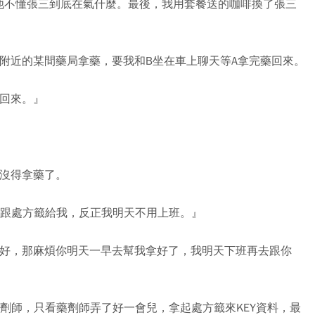
他不懂張三到底在氣什麼。最後，我用套餐送的咖啡換了張三
附近的某間藥局拿藥，要我和B坐在車上聊天等A拿完藥回來。
就回來。』
，沒得拿藥了。
卡跟處方籤給我，反正我明天不用上班。』
越好，那麻煩你明天一早去幫我拿好了，我明天下班再去跟你
劑師，只看藥劑師弄了好一會兒，拿起處方籤來KEY資料，最