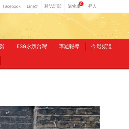
0
齡
ESG永續台灣
專題報導
今選頻道