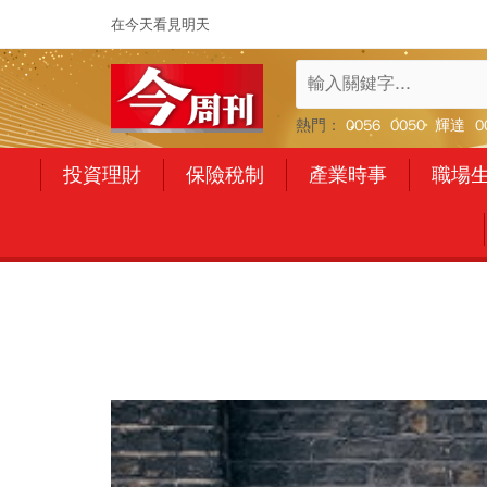
在今天看見明天
熱門：
0056
0050
輝達
0
投資理財
保險稅制
產業時事
職場