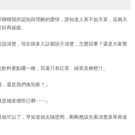
家聊聊我所認知與理解的愛情，誰知道人算不如天算，這兩天
只好再緩緩。
給說清楚，現在很多人話都說不清楚，怎麼回事？還是大家覺
的飲料要點哪一種，寫著只有紅茶、綠茶及柳橙汁。
喔，還是我們換別家？』
就是補差價而已啊……』
啡就可以了，早知道就去隔壁間，剛剛應該先看清楚菜單再進