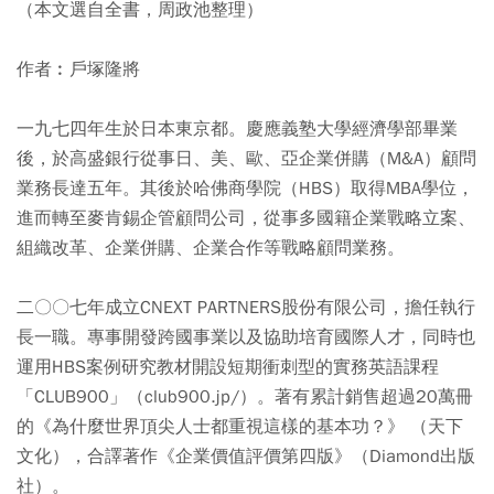
（本文選自全書，周政池整理）
作者︰戶塚隆將
一九七四年生於日本東京都。慶應義塾大學經濟學部畢業
後，於高盛銀行從事日、美、歐、亞企業併購（M&A）顧問
業務長達五年。其後於哈佛商學院（HBS）取得MBA學位，
進而轉至麥肯錫企管顧問公司，從事多國籍企業戰略立案、
組織改革、企業併購、企業合作等戰略顧問業務。
二〇〇七年成立CNEXT PARTNERS股份有限公司，擔任執行
長一職。專事開發跨國事業以及協助培育國際人才，同時也
運用HBS案例研究教材開設短期衝刺型的實務英語課程
「CLUB900」（club900.jp/）。著有累計銷售超過20萬冊
的《為什麼世界頂尖人士都重視這樣的基本功？》 （天下
文化），合譯著作《企業價值評價第四版》（Diamond出版
社）。