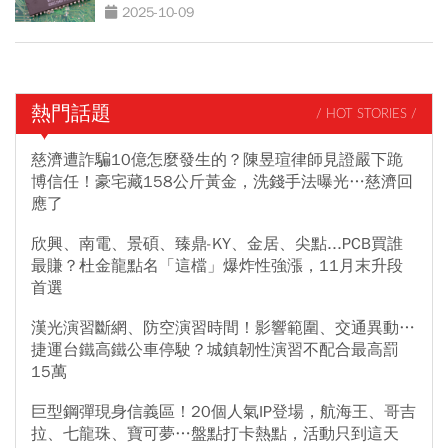
這1檔還有肉吃
2025-10-09
熱門話題
/ HOT STORIES /
慈濟遭詐騙10億怎麼發生的？陳昱瑄律師見證嚴下跪
博信任！豪宅藏158公斤黃金，洗錢手法曝光…慈濟回
應了
欣興、南電、景碩、臻鼎-KY、金居、尖點...PCB買誰
最賺？杜金龍點名「這檔」爆炸性強漲，11月末升段
首選
漢光演習斷網、防空演習時間！影響範圍、交通異動…
捷運台鐵高鐵公車停駛？城鎮韌性演習不配合最高罰
15萬
巨型鋼彈現身信義區！20個人氣IP登場，航海王、哥吉
拉、七龍珠、寶可夢…盤點打卡熱點，活動只到這天