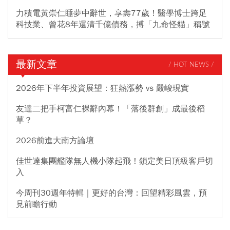
力積電黃崇仁睡夢中辭世，享壽77歲！醫學博士跨足
科技業、曾花8年還清千億債務，搏「九命怪貓」稱號
最新文章
/ HOT NEWS /
2026年下半年投資展望：狂熱漲勢 vs 嚴峻現實
友達二把手柯富仁裸辭內幕！「落後群創」成最後稻
草？
2026前進大南方論壇
佳世達集團艦隊無人機小隊起飛！鎖定美日頂級客戶切
入
今周刊30週年特輯｜更好的台灣：回望精彩風雲，預
見前瞻行動