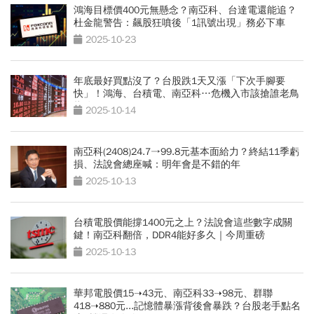
鴻海目標價400元無懸念？南亞科、台達電還能追？
杜金龍警告：飆股狂噴後「1訊號出現」務必下車
2025-10-23
年底最好買點沒了？台股跌1天又漲「下次手腳要
快」！鴻海、台積電、南亞科…危機入市該搶誰老鳥
指路
2025-10-14
南亞科(2408)24.7→99.8元基本面給力？終結11季虧
損、法說會總座喊：明年會是不錯的年
2025-10-13
台積電股價能撐1400元之上？法說會這些數字成關
鍵！南亞科翻倍，DDR4能好多久｜今周重磅
2025-10-13
華邦電股價15➝43元、南亞科33➝98元、群聯
418➝880元...記憶體暴漲背後會暴跌？台股老手點名