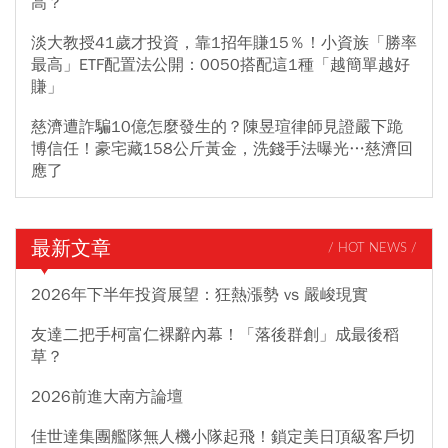
高？
淡大教授41歲才投資，靠1招年賺15％！小資族「勝率
最高」ETF配置法公開：0050搭配這1種「越簡單越好
賺」
慈濟遭詐騙10億怎麼發生的？陳昱瑄律師見證嚴下跪
博信任！豪宅藏158公斤黃金，洗錢手法曝光…慈濟回
應了
最新文章
/ HOT NEWS /
2026年下半年投資展望：狂熱漲勢 vs 嚴峻現實
友達二把手柯富仁裸辭內幕！「落後群創」成最後稻
草？
2026前進大南方論壇
佳世達集團艦隊無人機小隊起飛！鎖定美日頂級客戶切