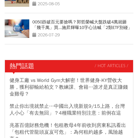
可能賣光」
2025-08-05
0050跌破百元要搶嗎？郭哲榮喊大盤跌破4萬就砸
「幾千萬」買...施昇輝曝10字心法喊「2類ETF別碰」
2026-07-29
熱門話題
/ HOT ARTICLES /
健身工廠 vs World Gym大解密！世界健身-KY營收大
勝，獲利卻輸給柏文？教練課、會籍…誰才是真正賺錢
金雞母？
禁止你出境就禁止…中國出入境新規9/15上路，台灣
人小心「有去無回」？4種職業特別注意：前例在這
兆基百億財務危機！包租教母4年前收到房東私訊看出
「包租代管龍頭岌岌可危」：為何租約越多，風險越