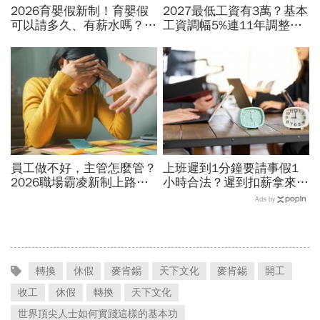
2026育嬰假新制！育嬰假
2027最低工資有3萬？基本
可以請多久、有薪水嗎？育
工資調幅5%連11年調整？
嬰留職停薪津貼申請、準備
勞方喊話新鮮人起薪、臨時
資料，和舊制差異一次看
工、接案工作者該照顧
員工做不好，主管怎麼管？
上班遲到1分鐘要請事假1
2026職場霸凌新制上路，
小時合法？遲到扣薪拿來聚
律師點出「嚴格要求」與
餐就OK？法院認證了…遲
Ads by
「霸凌」的3條安全邊界
到不支薪這樣算
轉換
休假
麥肯錫
天下文化
麥肯錫
開工
收工
休假
轉換
天下文化
世界頂尖人士如何實踐這樣的基本功