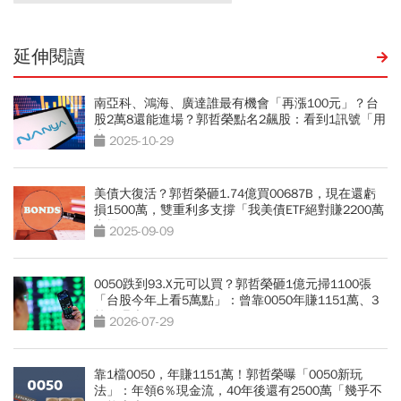
延伸閱讀
南亞科、鴻海、廣達誰最有機會「再漲100元」？台
股2萬8還能進場？郭哲榮點名2飆股：看到1訊號「用
力買」
2025-10-29
美債大復活？郭哲榮砸1.74億買00687B，現在還虧
損1500萬，雙重利多支撐「我美債ETF絕對賺2200萬
出場」
2025-09-09
0050跌到93.X元可以買？郭哲榮砸1億元掃1100張
「台股今年上看5萬點」：曾靠0050年賺1151萬、3
策略曝光
2026-07-29
靠1檔0050，年賺1151萬！郭哲榮曝「0050新玩
法」：年領6％現金流，40年後還有2500萬「幾乎不