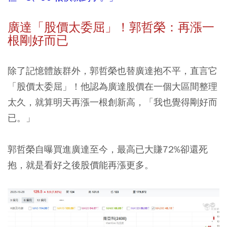
廣達「股價太委屈」！郭哲榮：再漲一
根剛好而已
除了記憶體族群外，郭哲榮也替廣達抱不平，直言它
「股價太委屈」！他認為廣達股價在一個大區間整理
太久，就算明天再漲一根創新高，「我也覺得剛好而
已。」
郭哲榮自曝買進廣達至今，最高已大賺72%卻還死
抱，就是看好之後股價能再漲更多。