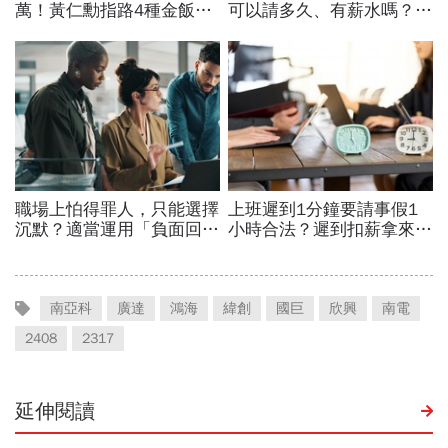
南亞科
廣達
鴻海
緯創
國巨
欣興
南電
2408
2317
延伸閱讀