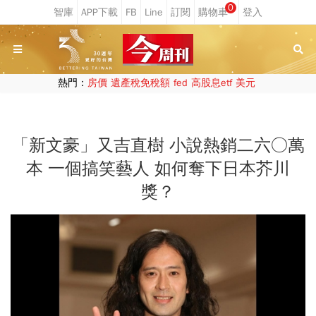
0
熱門：
房價
遺產稅免稅額
fed
高股息etf
美元
「新文豪」又吉直樹 小說熱銷二六○萬
本 一個搞笑藝人 如何奪下日本芥川
獎？