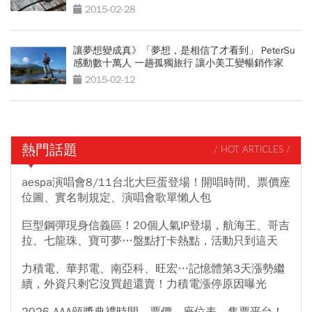
2015-02-28
讓夢想變成真》「夢想，是相信了才看到」 PeterSu
感動數十萬人 一趟孤獨旅行 讓小美工變暢銷作家
2015-02-12
熱門話題
/ HOT ARTICLES /
aespa演唱會8/11台北大巨蛋登場！開唱時間、票價座
位圖、實名制規定、演唱會歌單懶人包
巨型鋼彈現身信義區！20個人氣IP登場，航海王、哥吉
拉、七龍珠、寶可夢…盤點打卡熱點，活動只到這天
力積電、華邦電、南亞科、旺宏…記憶體第3天漲勢繼
續，外資只剩它沒買超還賣！力積電漲停原因曝光
2026 AAA頒獎典禮時間、票價、座位表、售票平台！