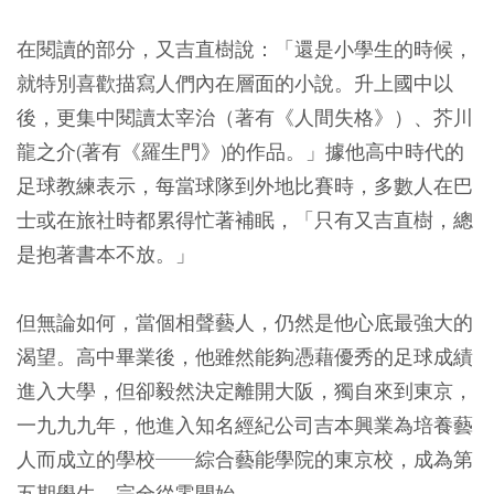
在閱讀的部分，又吉直樹說：「還是小學生的時候，
就特別喜歡描寫人們內在層面的小說。升上國中以
後，更集中閱讀太宰治（著有《人間失格》）、芥川
龍之介(著有《羅生門》)的作品。」據他高中時代的
足球教練表示，每當球隊到外地比賽時，多數人在巴
士或在旅社時都累得忙著補眠，「只有又吉直樹，總
是抱著書本不放。」
但無論如何，當個相聲藝人，仍然是他心底最強大的
渴望。高中畢業後，他雖然能夠憑藉優秀的足球成績
進入大學，但卻毅然決定離開大阪，獨自來到東京，
一九九九年，他進入知名經紀公司吉本興業為培養藝
人而成立的學校──綜合藝能學院的東京校，成為第
五期學生，完全從零開始。