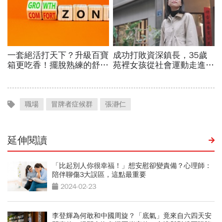
職場
冒牌者症候群
張瀞仁
延伸閱讀
「比起別人你很幸福！」想安慰卻變責備？心理師：
陪伴聊傷3大誤區，這點最重要
2024-02-23
李登輝為何敢和中國周旋？「底氣」竟來自六四天安