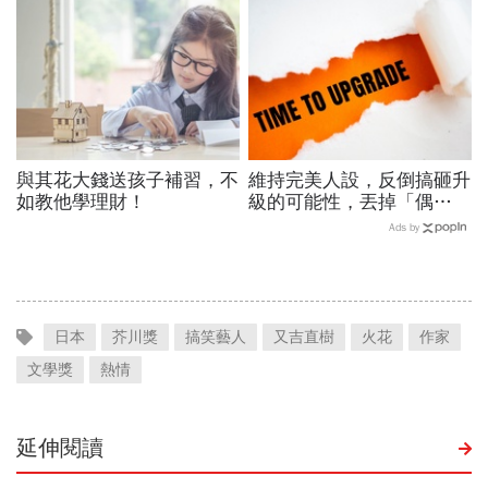
到人生答案
變」解鎖職涯
與其花大錢送孩子補習，不
維持完美人設，反倒搞砸升
如教他學理財！
級的可能性，丟掉「偶
包」，用「打怪心態」解鎖
Ads by
學習目標
日本
芥川獎
搞笑藝人
又吉直樹
火花
作家
文學獎
熱情
延伸閱讀