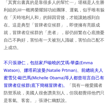
「其實出書真的是靠很多人的幫忙…」堪稱是人生勝
利組的Jill一概將榮耀歸功給團隊、運氣，似乎唯有躲
在「天時地利人和」的歸因背後，才能讓她感到自
在。這是典型「冒牌者症候群」，即便擁有亮眼成
就，冒牌者症候群的「患者」，卻仍頻繁在心底擔憂
自己不夠好，害怕有一天被別人識破，害怕自己配不
上成功。
不只張瀞仁，包括家戶喻曉的艾瑪‧華森(Emma
Watson)、娜塔莉波曼(Natalie Prtman)、前總統夫人
蜜雪兒‧歐巴馬(Michelle Obama)等人都曾坦言自己有
冒牌者症候群(底下簡稱冒牌者)。
「我有一種愛國者
防禦系統，美國人很會讚美別人，但我都覺得他們只
是客氣、客套。」張瀞仁幽默說。