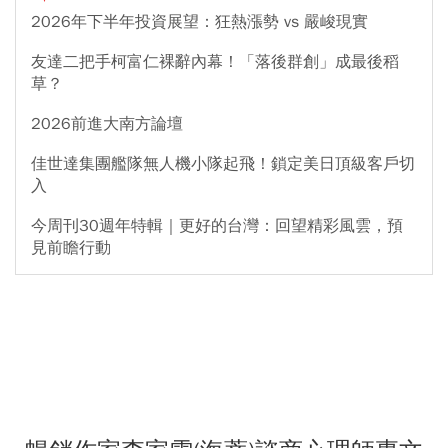
2026年下半年投資展望：狂熱漲勢 vs 嚴峻現實
友達二把手柯富仁裸辭內幕！「落後群創」成最後稻
草？
2026前進大南方論壇
佳世達集團艦隊無人機小隊起飛！鎖定美日頂級客戶切
入
今周刊30週年特輯｜更好的台灣：回望精彩風雲，預
見前瞻行動