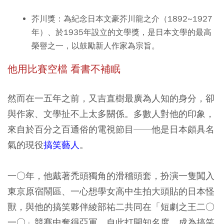
芥川獎：為紀念日本文豪芥川龍之介（1892~1927
年）、於1935年設立的文學獎，是日本文學的最高
榮譽之一，以鼓勵新人作家為宗旨。
他用比賽空檔 看書不補眠
然而在一五年之前，又吉直樹最廣為人知的身分，卻
與作家、文學扯不上太多關係。多數人對他的印象，
來自於百分之百通俗的電視節目——他是日本頗具名
氣的現役
搞笑藝人
。
一○年，他戴著禿頭獨角的滑稽頭套，扮演一隻闖入
東京原宿鬧區、一心想學女高中生拍大頭貼的日本怪
獸，與他的搞笑夥伴綾部祐二共同在「短劇之王二○
一○」競賽中奪得亞軍，自此打開知名度，成為搞笑