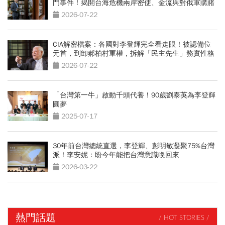
門事件！揭開台海危機兩岸密使、金流與對俄軍購賭
局
2026-07-22
CIA解密檔案：各國對李登輝完全看走眼！被認備位
元首，到卸郝柏村軍權，拆解「民主先生」務實性格
2026-07-22
「台灣第一牛」啟動千頭代養！90歲劉泰英為李登輝
圓夢
2025-07-17
30年前台灣總統直選，李登輝、彭明敏凝聚75%台灣
派！李安妮：盼今年能把台灣意識喚回來
2026-03-22
熱門話題
/ HOT STORIES /