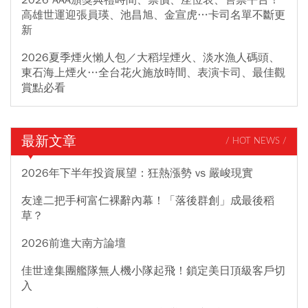
高雄世運迎張員瑛、池昌旭、金宣虎…卡司名單不斷更
新
2026夏季煙火懶人包／大稻埕煙火、淡水漁人碼頭、
東石海上煙火…全台花火施放時間、表演卡司、最佳觀
賞點必看
最新文章
/ HOT NEWS /
2026年下半年投資展望：狂熱漲勢 vs 嚴峻現實
友達二把手柯富仁裸辭內幕！「落後群創」成最後稻
草？
2026前進大南方論壇
佳世達集團艦隊無人機小隊起飛！鎖定美日頂級客戶切
入