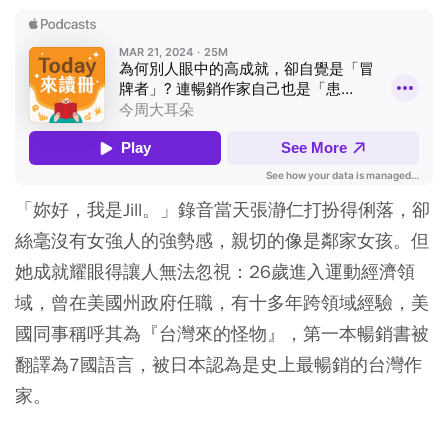
「妳好，我是Jill。」錄音當天張瀞仁打扮得俐落，卻
絲毫沒有女強人的強勢感，親切的像是鄰家女孩。但
她成就耀眼得讓人無法忽視：26歲進入運動經濟領
域，曾在美國州政府任職，有十多年跨領域經驗，美
國同事稱呼其為『台灣來的怪物』，第一本暢銷書被
翻譯為7國語言，被日本認為是史上最暢銷的台灣作
家。