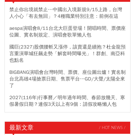
禁止你出境就禁止…中國出入境新規9/15上路，台灣
人小心「有去無回」？4種職業特別注意：前例在這
aespa演唱會8/11台北大巨蛋登場！開唱時間、票價座
位圖、實名制規定、演唱會歌單懶人包
國巨(2327)股價腰斬又漲停，該賣還是續抱？杜金龍預
言重演華城狂飆走勢「解套時間曝光」！群創、南亞科
也點名
BIGBANG演唱會台灣時間、票價、座位圖出爐！實名制
台北高雄4場搶票日期、售票平台…GD/大聲/太陽全來
了
2027(116年)行事曆／明年過年時間、春節放幾天、寒
假暑假日期？連假3天以上有9個：請假攻略懶人包
最新文章
/ HOT NEWS /