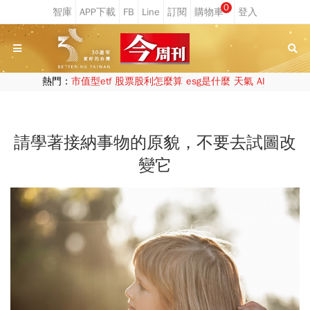
0
熱門：
市值型etf
股票股利怎麼算
esg是什麼
天氣
AI
請學著接納事物的原貌，不要去試圖改
變它