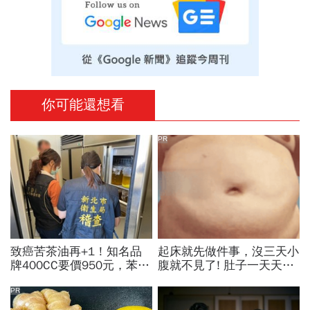
你可能還想看
PR
致癌苦茶油再+1！知名品
起床就先做件事，沒三天小
牌400CC要價950元，苯駢
腹就不見了! 肚子一天天變
芘卻超標3倍…賣出131瓶
小！
怎麼退貨？5家問題油廠最
PR
新進度