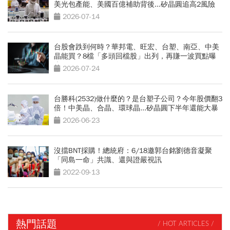
美光包產能、美國百億補助背後...矽晶圓追高2風險
2026-07-14
台股會跌到何時？華邦電、旺宏、台塑、南亞、中美
晶能買？8檔「多頭回檔股」出列，再賺一波買點曝
光
2026-07-24
台勝科(2532)做什麼的？是台塑子公司？今年股價翻3
倍！中美晶、合晶、環球晶...矽晶圓下半年還能大暴
漲？
2026-06-23
沒擋BNT採購！總統府：6/18邀郭台銘劉德音凝聚
「同島一命」共識、還與證嚴視訊
2022-09-13
熱門話題
/ HOT ARTICLES /