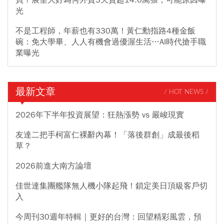
買？展望大好為何外資3天賣超14.6萬張，可能原因曝
光
不是工程師，年薪也有330萬！黃仁勳指路4種金飯
碗：免大學畢、人人有機會過優渥生活…AI時代搶手職
業曝光
最新文章
/ HOT NEWS /
2026年下半年投資展望：狂熱漲勢 vs 嚴峻現實
友達二把手柯富仁裸辭內幕！「落後群創」成最後稻
草？
2026前進大南方論壇
佳世達集團艦隊無人機小隊起飛！鎖定美日頂級客戶切
入
今周刊30週年特輯｜更好的台灣：回望精彩風雲，預