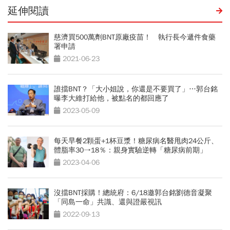
延伸閱讀
慈濟買500萬劑BNT原廠疫苗！ 執行長今遞件食藥
署申請
2021-06-23
誰擋BNT？「大小姐說，你還是不要買了」…郭台銘
曝李大維打給他，被點名的都回應了
2023-05-09
每天早餐2顆蛋+1杯豆漿！糖尿病名醫甩肉24公斤、
體脂率30→18％：親身實驗逆轉「糖尿病前期」
2023-04-06
沒擋BNT採購！總統府：6/18邀郭台銘劉德音凝聚
「同島一命」共識、還與證嚴視訊
2022-09-13