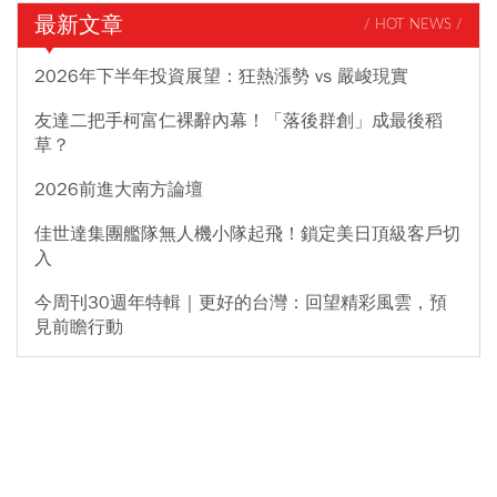
最新文章
/ HOT NEWS /
2026年下半年投資展望：狂熱漲勢 vs 嚴峻現實
友達二把手柯富仁裸辭內幕！「落後群創」成最後稻
草？
2026前進大南方論壇
佳世達集團艦隊無人機小隊起飛！鎖定美日頂級客戶切
入
今周刊30週年特輯｜更好的台灣：回望精彩風雲，預
見前瞻行動