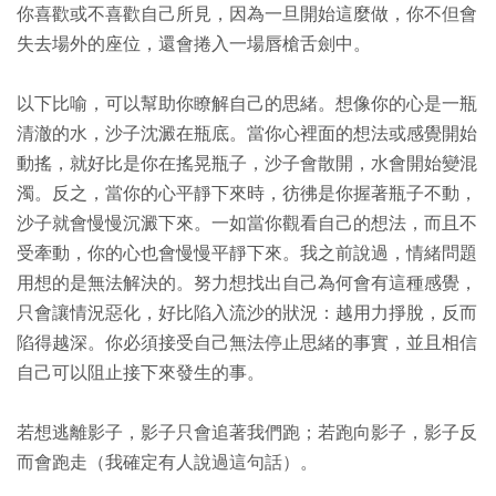
你喜歡或不喜歡自己所見，因為一旦開始這麼做，你不但會
失去場外的座位，還會捲入一場唇槍舌劍中。
以下比喻，可以幫助你瞭解自己的思緒。想像你的心是一瓶
清澈的水，沙子沈澱在瓶底。當你心裡面的想法或感覺開始
動搖，就好比是你在搖晃瓶子，沙子會散開，水會開始變混
濁。反之，當你的心平靜下來時，彷彿是你握著瓶子不動，
沙子就會慢慢沉澱下來。一如當你觀看自己的想法，而且不
受牽動，你的心也會慢慢平靜下來。我之前說過，情緒問題
用想的是無法解決的。努力想找出自己為何會有這種感覺，
只會讓情況惡化，好比陷入流沙的狀況：越用力掙脫，反而
陷得越深。你必須接受自己無法停止思緒的事實，並且相信
自己可以阻止接下來發生的事。
若想逃離影子，影子只會追著我們跑；若跑向影子，影子反
而會跑走（我確定有人說過這句話）。