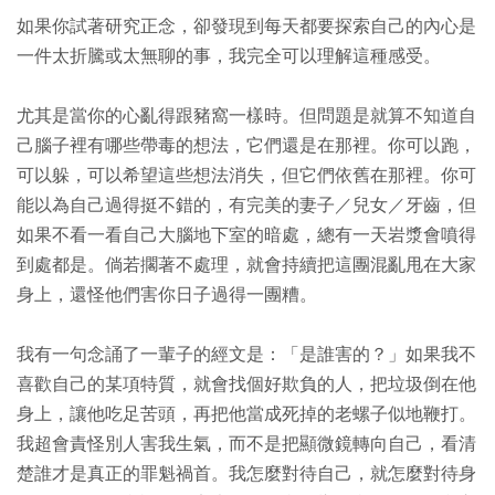
如果你試著研究正念，卻發現到每天都要探索自己的內心是
一件太折騰或太無聊的事，我完全可以理解這種感受。
尤其是當你的心亂得跟豬窩一樣時。但問題是就算不知道自
己腦子裡有哪些帶毒的想法，它們還是在那裡。你可以跑，
可以躲，可以希望這些想法消失，但它們依舊在那裡。你可
能以為自己過得挺不錯的，有完美的妻子／兒女／牙齒，但
如果不看一看自己大腦地下室的暗處，總有一天岩漿會噴得
到處都是。倘若擱著不處理，就會持續把這團混亂甩在大家
身上，還怪他們害你日子過得一團糟。
我有一句念誦了一輩子的經文是：「是誰害的？」如果我不
喜歡自己的某項特質，就會找個好欺負的人，把垃圾倒在他
身上，讓他吃足苦頭，再把他當成死掉的老螺子似地鞭打。
我超會責怪別人害我生氣，而不是把顯微鏡轉向自己，看清
楚誰才是真正的罪魁禍首。我怎麼對待自己，就怎麼對待身