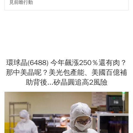
見前瞻行動
環球晶(6488) 今年飆漲250％還有肉？
那中美晶呢？美光包產能、美國百億補
助背後...矽晶圓追高2風險