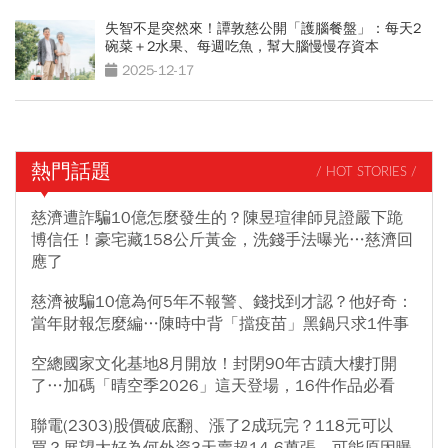
失智不是突然來！譚敦慈公開「護腦餐盤」：每天2
碗菜＋2水果、每週吃魚，幫大腦慢慢存資本
2025-12-17
熱門話題
/ HOT STORIES /
慈濟遭詐騙10億怎麼發生的？陳昱瑄律師見證嚴下跪
博信任！豪宅藏158公斤黃金，洗錢手法曝光…慈濟回
應了
慈濟被騙10億為何5年不報警、錢找到才認？他好奇：
當年財報怎麼編…陳時中背「擋疫苗」黑鍋只求1件事
空總國家文化基地8月開放！封閉90年古蹟大樓打開
了…加碼「晴空季2026」這天登場，16件作品必看
聯電(2303)股價破底翻、漲了2成玩完？118元可以