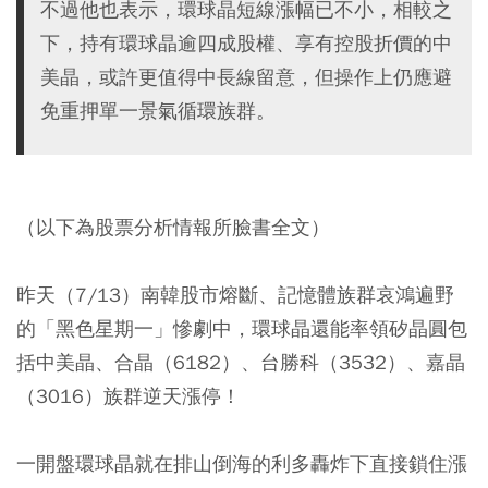
不過他也表示，環球晶短線漲幅已不小，相較之
下，持有環球晶逾四成股權、享有控股折價的中
美晶，或許更值得中長線留意，但操作上仍應避
免重押單一景氣循環族群。
（以下為股票分析情報所臉書全文）
昨天（7/13）南韓股市熔斷、記憶體族群哀鴻遍野
的「黑色星期一」慘劇中，環球晶還能率領
矽晶圓
包
括
中美晶
、
合晶
（6182）、
台勝科
（3532）、
嘉晶
（3016）族群逆天漲停！
一開盤環球晶就在排山倒海的利多轟炸下直接鎖住漲