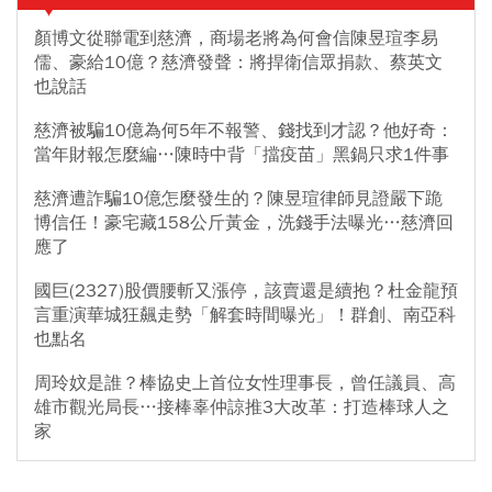
顏博文從聯電到慈濟，商場老將為何會信陳昱瑄李易
儒、豪給10億？慈濟發聲：將捍衛信眾捐款、蔡英文
也說話
慈濟被騙10億為何5年不報警、錢找到才認？他好奇：
當年財報怎麼編…陳時中背「擋疫苗」黑鍋只求1件事
慈濟遭詐騙10億怎麼發生的？陳昱瑄律師見證嚴下跪
博信任！豪宅藏158公斤黃金，洗錢手法曝光…慈濟回
應了
國巨(2327)股價腰斬又漲停，該賣還是續抱？杜金龍預
言重演華城狂飆走勢「解套時間曝光」！群創、南亞科
也點名
周玲妏是誰？棒協史上首位女性理事長，曾任議員、高
雄市觀光局長…接棒辜仲諒推3大改革：打造棒球人之
家