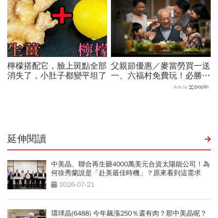
檸檬搭配它，臉上斑點全部
父親節優惠／麥當勞買一送
消失了，小肚子都變平坦了
一、六福村免費玩！必勝
客、肯德基、遊樂園…29
Ads by
家速食餐飲飯店好康必收
延伸閱讀
中美晶、聯合再生砸4000萬美元合資太陽能公司！為
何徐秀蘭說是「赴美最佳時機」？原來看到這需求
2026-07-21
環球晶(6488) 今年飆漲250％還有肉？那中美晶呢？