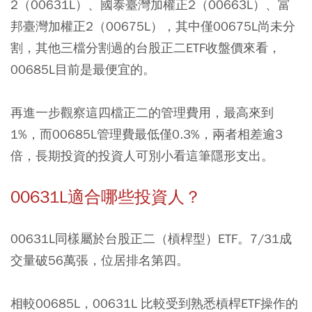
2（00631L）、國泰臺灣加權正2（00663L）、富
邦臺灣加權正2（00675L），其中僅00675L尚未分
割，其他三檔分割過的台股正二ETF收盤價來看，
00685L目前是最便宜的。
再進一步觀察這四檔正二的管理費用，最高來到
1%，而00685L管理費最低僅0.3%，兩者相差逾3
倍，長期投資的投資人可別小看這筆隱形支出。
00631L適合哪些投資人？
00631L同樣屬於台股正二（槓桿型）ETF。7/31成
交量破56萬張，位居排名第四。
相較00685L，00631L 比較受到熟悉槓桿ETF操作的