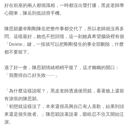
好在前座的兩人都很識相，一時都沒出聲打擾，黑皮老師專
心開車，陳岳則低頭滑手機。
陳思穎慶幸剛剛陳岳把整件事都交代了，所以老師就沒再多
問。這樣最好，她也不想回憶，這一刻她真希望腦袋裡有個
「Delete」鍵，一按就可以把剛剛發生的事全部刪除，什麼
都不要留下。
過了好一會，陳思穎情緒稍稍平復了，這才幽幽的開口：
「我覺得自己好失敗⋯⋯」
「為什麼這樣說呢？」黑皮老師透過後照鏡，看著臉上還留
有淚痕的陳思穎。
「初戀就這樣沒了，本來還很高興自己有人喜歡，結果到頭
來還是個失敗者。」陳思穎說著說著，眼眶忍不住又開始泛
淚。