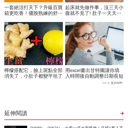
一套絕活打天下？升級百寶
起床就先做件事，沒三天小
箱更吃香！擺脫熟練的舒適
腹就不見了! 肚子一天天變
圈，跳出越做越窄的專業陷
小！
阱
PR
檸檬搭配它，臉上斑點全部
用excel畫出甘特圖讓你填
消失了，小肚子都變平坦了
入時間後自動調整日期長短
Ads by
延伸閱讀