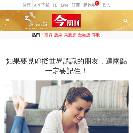
0
熱門：
投資
股票
高股息
金融股
存股
如果要見虛擬世界認識的朋友，這兩點
一定要記住！