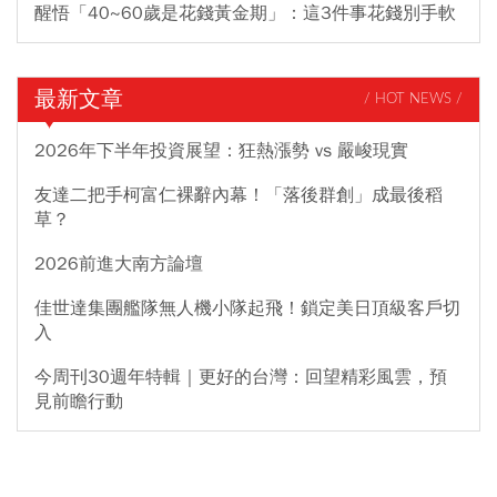
醒悟「40~60歲是花錢黃金期」：這3件事花錢別手軟
最新文章
/ HOT NEWS /
2026年下半年投資展望：狂熱漲勢 vs 嚴峻現實
友達二把手柯富仁裸辭內幕！「落後群創」成最後稻
草？
2026前進大南方論壇
佳世達集團艦隊無人機小隊起飛！鎖定美日頂級客戶切
入
今周刊30週年特輯｜更好的台灣：回望精彩風雲，預
見前瞻行動