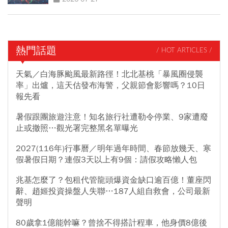
熱門話題
/ HOT ARTICLES /
天氣／白海豚颱風最新路徑！北北基桃「暴風圈侵襲
率」出爐，這天估發布海警，父親節會影響嗎？10日
報先看
暑假跟團旅遊注意！知名旅行社遭勒令停業、9家遭廢
止或撤照…觀光署完整黑名單曝光
2027(116年)行事曆／明年過年時間、春節放幾天、寒
假暑假日期？連假3天以上有9個：請假攻略懶人包
兆基怎麼了？包租代管龍頭爆資金缺口逾百億！董座閃
辭、趙姬投資操盤人失聯…187人組自救會，公司最新
聲明
80歲拿1億能幹嘛？曾捨不得搭計程車，他身價8億後