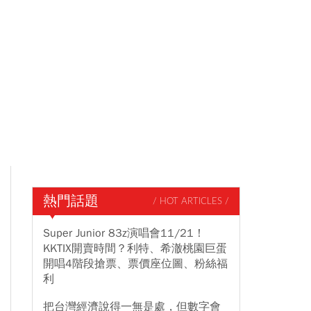
熱門話題
/ HOT ARTICLES /
Super Junior 83z演唱會11/21！
KKTIX開賣時間？利特、希澈桃園巨蛋
開唱4階段搶票、票價座位圖、粉絲福
利
把台灣經濟說得一無是處，但數字會