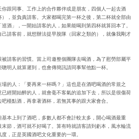
天你跟同事、工作上的合作夥伴或是朋友，四個人一起去酒
杯），並負責請客。大家都喝完第一杯之後，第二杯就全部由
「巡酒」，一開始請客的人，如果能喝到第四杯就算回本了。
自己請客前，就想辦法提早脫隊（回家之類的），就像我剛才
跟被請客的習慣。當上司邀整個團隊去喝酒，為了慰勞部屬平
些聰明人就算遲到，也會傳簡訊請同事幫他點一杯。
在場的人：「要再來一杯嗎？」這也是在酒吧喝酒的常規之
竟已經開始醉的人，就會毫不客氣的追加下去，所以是很傷荷
去吧檯點酒，再拿著酒杯，若無其事的跟大家會合。
但基本上到了酒吧，多數人都不會計較太多，開心喝酒最重
枝末節，酒可就不好喝了。算有時就請客請到虧本，風水輪流
氣度，正是英國酒吧文化重要的一環。