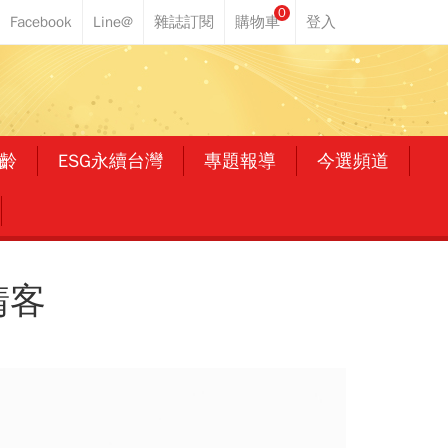
0
齡
ESG永續台灣
專題報導
今選頻道
請客