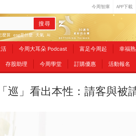
搜尋
怎麼算
esg是什麼
天氣
AI
生活
今周大耳朵 Podcast
富足今周起
幸福熟
存股助理
今周學堂
訂購優惠
活動報名
「巡」看出本性：請客與被