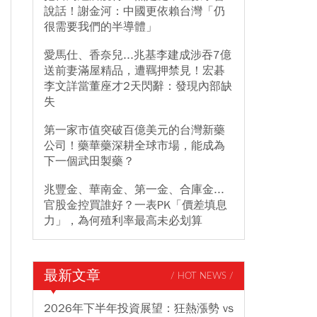
說話！謝金河：中國更依賴台灣「仍
很需要我們的半導體」
愛馬仕、香奈兒...兆基李建成涉吞7億
送前妻滿屋精品，遭羈押禁見！宏碁
李文詳當董座才2天閃辭：發現內部缺
失
第一家市值突破百億美元的台灣新藥
公司！藥華藥深耕全球市場，能成為
下一個武田製藥？
兆豐金、華南金、第一金、合庫金...
官股金控買誰好？一表PK「價差填息
力」，為何殖利率最高未必划算
最新文章
/ HOT NEWS /
2026年下半年投資展望：狂熱漲勢 vs