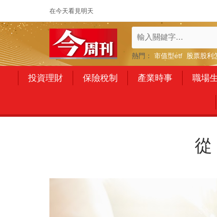
在今天看見明天
熱門：
市值型etf
股票股利
投資理財
保險稅制
產業時事
職場
從